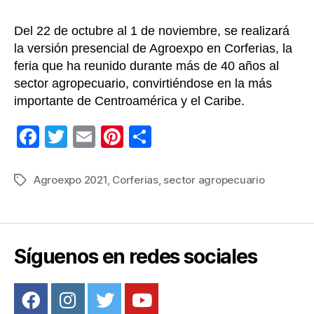
Del 22 de octubre al 1 de noviembre, se realizará
la versión presencial de Agroexpo en Corferias, la
feria que ha reunido durante más de 40 años al
sector agropecuario, convirtiéndose en la más
importante de Centroamérica y el Caribe.
F
T
E
Pi
C
a
wi
m
nt
o
c
tt
ail
er
m
Agroexpo 2021
,
Corferias
,
sector agropecuario
Etiquetas
e
er
e
p
b
st
ar
o
tir
Síguenos en redes sociales
o
k