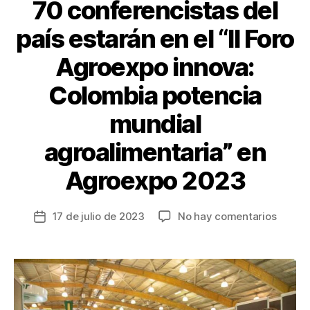
k
70 conferencistas del
país estarán en el “II Foro
Agroexpo innova:
Colombia potencia
mundial
agroalimentaria” en
Agroexpo 2023
en
17 de julio de 2023
No hay comentarios
Fecha
70
de
confer
la
del
entrada
país
estará
en