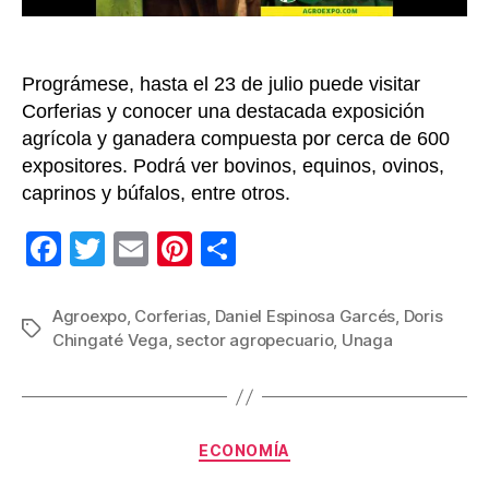
es
una
priori
Prográmese, hasta el 23 de julio puede visitar
Corferias y conocer una destacada exposición
agrícola y ganadera compuesta por cerca de 600
expositores. Podrá ver bovinos, equinos, ovinos,
caprinos y búfalos, entre otros.
F
T
E
Pi
C
a
wi
m
nt
o
c
tt
ail
er
m
Agroexpo
,
Corferias
,
Daniel Espinosa Garcés
,
Doris
Etiquetas
Chingaté Vega
,
sector agropecuario
,
Unaga
e
er
e
p
b
st
ar
o
tir
Categorías
o
ECONOMÍA