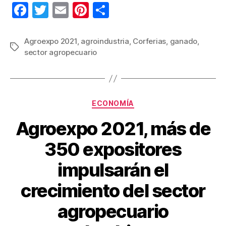
F
T
E
Pi
C
a
wi
m
nt
o
c
tt
ail
er
m
Agroexpo 2021
,
agroindustria
,
Corferias
,
ganado
,
Etiquetas
sector agropecuario
e
er
e
p
b
st
ar
o
tir
Categorías
o
ECONOMÍA
k
Agroexpo 2021, más de
350 expositores
impulsarán el
crecimiento del sector
agropecuario