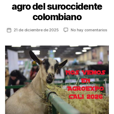
agro del suroccidente
colombiano
en
21 de diciembre de 2025
No hay comentarios
Fecha
En
de
202
la
Cali
entrada
reci
por
pri
vez
Agr
feri
que
for
el
des
agr
del