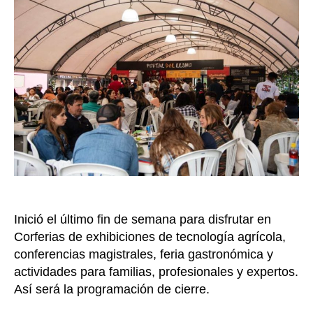
gastro
inigua
sabore
del
camp
y
la
muest
de
más
de
3
mil
animal
en
Inició el último fin de semana para disfrutar en
pie
Corferias de exhibiciones de tecnología agrícola,
conferencias magistrales, feria gastronómica y
actividades para familias, profesionales y expertos.
Así será la programación de cierre.