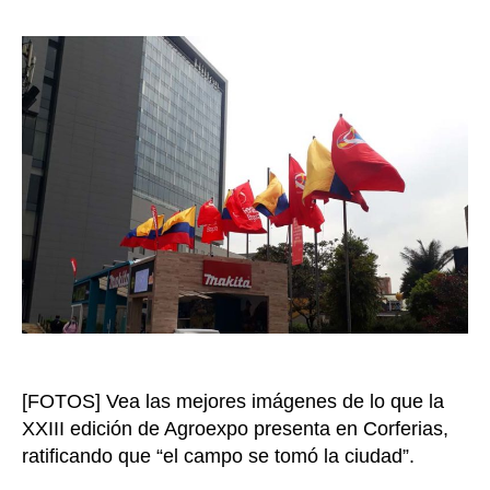
poco
la
días
entrada
de
Agro
aquí
una
mues
de
lo
que
aún
pued
ver
y
disfr
[FOTOS] Vea las mejores imágenes de lo que la
XXIII edición de Agroexpo presenta en Corferias,
ratificando que “el campo se tomó la ciudad”.