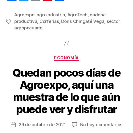
a
wi
m
nt
o
c
tt
ail
er
m
Agroexpo
,
agroindustria
,
AgroTech
,
cadena
productiva
,
Corferias
,
Doris Chingaté Vega
,
sector
Etiquetas
e
er
e
p
agropecuario
b
st
ar
o
tir
o
Categorías
ECONOMÍA
k
Quedan pocos días de
Agroexpo, aquí una
muestra de lo que aún
puede ver y disfrutar
en
29 de octubre de 2021
No hay comentarios
Fecha
Que
de