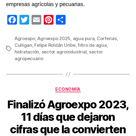
empresas agrícolas y pecuarias.
F
T
E
Pi
C
a
wi
m
nt
o
c
tt
ail
er
m
Agroexpo
,
Agroexpo 2025
,
agua pura
,
Corferias
,
Culligan
,
Felipe Roldán Uribe
,
filtro de agua
,
e
er
e
p
Etiquetas
hidratación
,
sector agroindustrial
,
sector
b
st
ar
agropecuario
o
tir
o
k
Categorías
ECONOMÍA
Finalizó Agroexpo 2023,
11 días que dejaron
cifras que la convierten