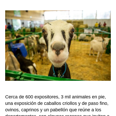
de
este
la
20
entrada
de
julio
disfru
en
Agroe
lo
mejor
del
campo
colomb
Cerca de 600 expositores, 3 mil animales en pie,
una exposición de caballos criollos y de paso fino,
ovinos, caprinos y un pabellón que reúne a los