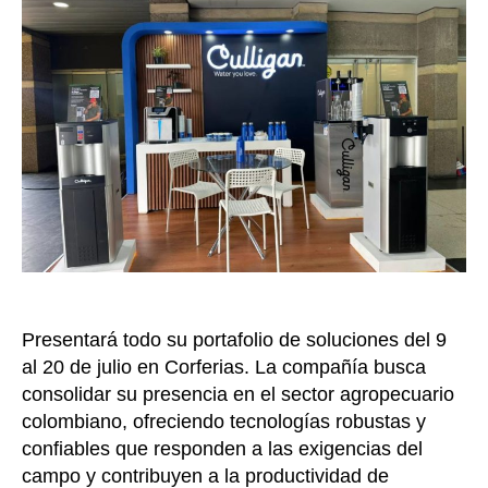
2025:
tecnol
para
el
bienes
de
trabaj
del
campo
y
la
sosten
en
el
Presentará todo su portafolio de soluciones del 9
sector
al 20 de julio en Corferias. La compañía busca
agroin
consolidar su presencia en el sector agropecuario
colombiano, ofreciendo tecnologías robustas y
confiables que responden a las exigencias del
campo y contribuyen a la productividad de