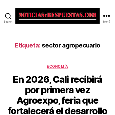
Search
Menú
Noticias
y
Respuestas
Etiqueta:
sector agropecuario
Categorías
ECONOMÍA
En 2026, Cali recibirá
por primera vez
Agroexpo, feria que
fortalecerá el desarrollo