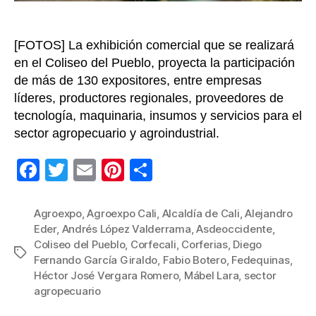
sur
col
[FOTOS] La exhibición comercial que se realizará
en el Coliseo del Pueblo, proyecta la participación
de más de 130 expositores, entre empresas
líderes, productores regionales, proveedores de
tecnología, maquinaria, insumos y servicios para el
sector agropecuario y agroindustrial.
F
T
E
Pi
C
a
wi
m
nt
o
c
tt
ail
er
m
Agroexpo
,
Agroexpo Cali
,
Alcaldía de Cali
,
Alejandro
Eder
,
Andrés López Valderrama
,
Asdeoccidente
,
e
er
e
p
Coliseo del Pueblo
,
Corfecali
,
Corferias
,
Diego
Etiquetas
b
st
ar
Fernando García Giraldo
,
Fabio Botero
,
Fedequinas
,
Héctor José Vergara Romero
,
Mábel Lara
,
sector
o
tir
agropecuario
o