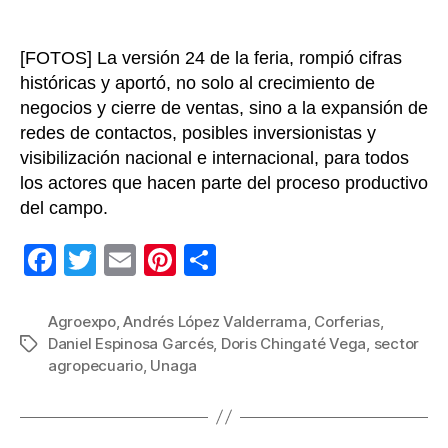
de
la
[FOTOS] La versión 24 de la feria, rompió cifras
histori
históricas y aportó, no solo al crecimiento de
negocios y cierre de ventas, sino a la expansión de
redes de contactos, posibles inversionistas y
visibilización nacional e internacional, para todos
los actores que hacen parte del proceso productivo
del campo.
F
T
E
Pi
C
a
wi
m
nt
o
c
tt
ail
er
m
Agroexpo
,
Andrés López Valderrama
,
Corferias
,
Daniel Espinosa Garcés
,
Doris Chingaté Vega
,
sector
Etiquetas
e
er
e
p
agropecuario
,
Unaga
b
st
ar
o
tir