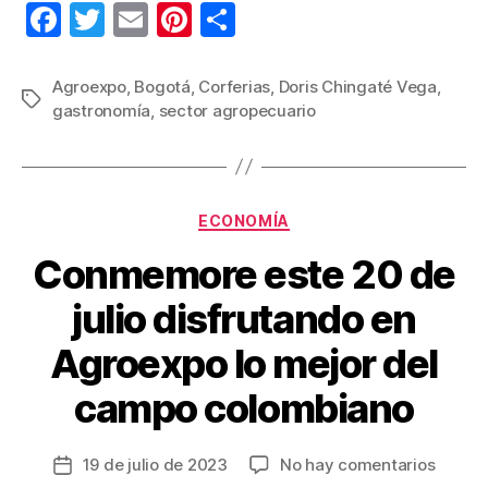
F
T
E
Pi
C
a
wi
m
nt
o
c
tt
ail
er
m
Agroexpo
,
Bogotá
,
Corferias
,
Doris Chingaté Vega
,
Etiquetas
gastronomía
,
sector agropecuario
e
er
e
p
b
st
ar
o
tir
Categorías
o
ECONOMÍA
k
Conmemore este 20 de
julio disfrutando en
Agroexpo lo mejor del
campo colombiano
en
19 de julio de 2023
No hay comentarios
Fecha
Conme