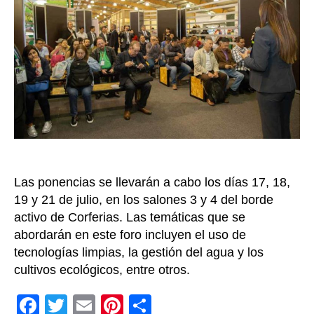
el
“II
Foro
Agroe
innova
Colom
potenc
mundia
agroal
en
Agroe
Las ponencias se llevarán a cabo los días 17, 18,
2023
19 y 21 de julio, en los salones 3 y 4 del borde
activo de Corferias. Las temáticas que se
abordarán en este foro incluyen el uso de
tecnologías limpias, la gestión del agua y los
cultivos ecológicos, entre otros.
F
T
E
Pi
C