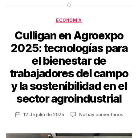
k
Categorías
ECONOMÍA
Culligan en Agroexpo
2025: tecnologías para
el bienestar de
trabajadores del campo
y la sostenibilidad en el
sector agroindustrial
en
12 de julio de 2025
No hay comentarios
Fecha
Cullig
de
en
la
Agroe
entrada