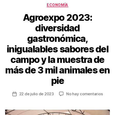
o
Categorías
ECONOMÍA
k
Agroexpo 2023:
diversidad
gastronómica,
inigualables sabores del
campo y la muestra de
más de 3 mil animales en
pie
en
22 de julio de 2023
No hay comentarios
Fecha
Agroe
de
2023:
la
divers
entrada