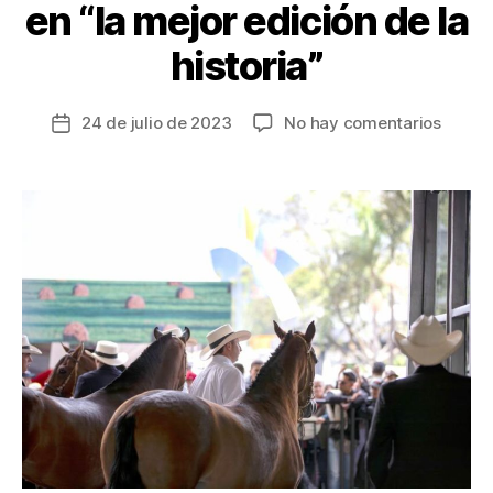
en “la mejor edición de la
historia”
en
24 de julio de 2023
No hay comentarios
Fecha
Finaliz
de
Agroe
la
2023,
entrada
11
días
que
dejaro
cifras
que
la
convie
en
“la
mejor
edició