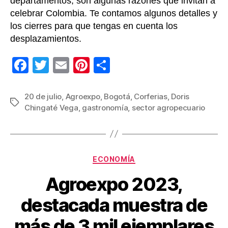
departamentos, son algunas razones que invitan a
celebrar Colombia. Te contamos algunos detalles y
los cierres para que tengas en cuenta los
desplazamientos.
F
T
E
Pi
C
a
wi
m
nt
o
c
tt
ail
er
m
20 de julio
,
Agroexpo
,
Bogotá
,
Corferias
,
Doris
Etiquetas
Chingaté Vega
,
gastronomía
,
sector agropecuario
e
er
e
p
b
st
ar
o
tir
Categorías
o
ECONOMÍA
k
Agroexpo 2023,
destacada muestra de
más de 3 mil ejemplares