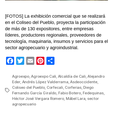
sur
col
[FOTOS] La exhibición comercial que se realizará
en el Coliseo del Pueblo, proyecta la participación
de más de 130 expositores, entre empresas
líderes, productores regionales, proveedores de
tecnología, maquinaria, insumos y servicios para el
sector agropecuario y agroindustrial.
F
T
E
Pi
C
a
wi
m
nt
o
c
tt
ail
er
m
Agroexpo
,
Agroexpo Cali
,
Alcaldía de Cali
,
Alejandro
Eder
,
Andrés López Valderrama
,
Asdeoccidente
,
e
er
e
p
Coliseo del Pueblo
,
Corfecali
,
Corferias
,
Diego
Etiquetas
b
st
ar
Fernando García Giraldo
,
Fabio Botero
,
Fedequinas
,
Héctor José Vergara Romero
,
Mábel Lara
,
sector
o
tir
agropecuario
o