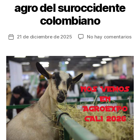
agro del suroccidente
colombiano
en
21 de diciembre de 2025
No hay comentarios
Fecha
En
de
202
la
Cali
entrada
reci
por
pri
vez
Agr
feri
que
for
el
des
agr
del