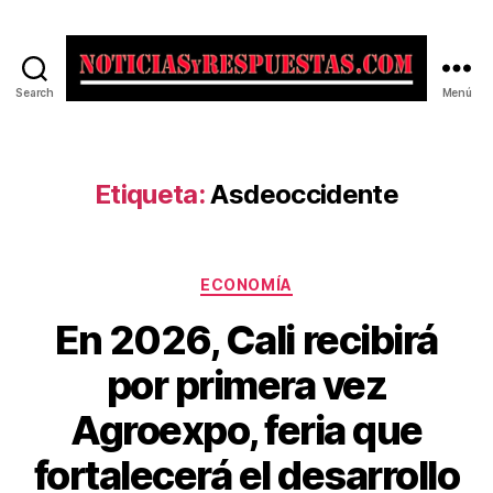
Search
Menú
Noticias
y
Respuestas
Etiqueta:
Asdeoccidente
Categorías
ECONOMÍA
En 2026, Cali recibirá
por primera vez
Agroexpo, feria que
fortalecerá el desarrollo