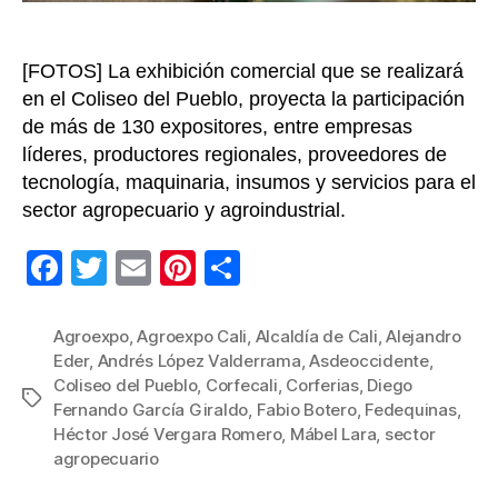
sur
col
[FOTOS] La exhibición comercial que se realizará
en el Coliseo del Pueblo, proyecta la participación
de más de 130 expositores, entre empresas
líderes, productores regionales, proveedores de
tecnología, maquinaria, insumos y servicios para el
sector agropecuario y agroindustrial.
F
T
E
Pi
C
a
wi
m
nt
o
c
tt
ail
er
m
Agroexpo
,
Agroexpo Cali
,
Alcaldía de Cali
,
Alejandro
Eder
,
Andrés López Valderrama
,
Asdeoccidente
,
e
er
e
p
Coliseo del Pueblo
,
Corfecali
,
Corferias
,
Diego
Etiquetas
b
st
ar
Fernando García Giraldo
,
Fabio Botero
,
Fedequinas
,
Héctor José Vergara Romero
,
Mábel Lara
,
sector
o
tir
agropecuario
o