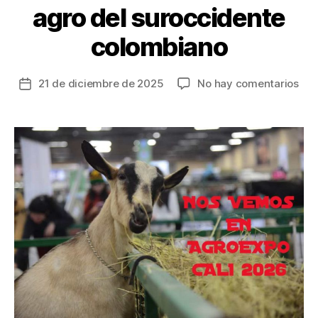
agro del suroccidente
colombiano
en
21 de diciembre de 2025
No hay comentarios
Fecha
En
de
202
la
Cali
entrada
reci
por
pri
vez
Agr
feri
que
for
el
des
agr
del