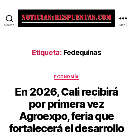
Search
Menú
Noticias
y
Respuestas
Etiqueta:
Fedequinas
Categorías
ECONOMÍA
En 2026, Cali recibirá
por primera vez
Agroexpo, feria que
fortalecerá el desarrollo