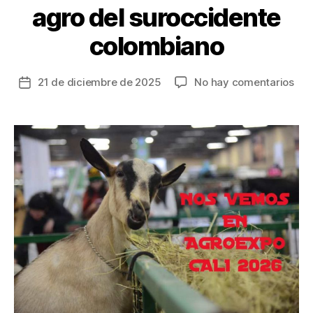
agro del suroccidente
colombiano
en
21 de diciembre de 2025
No hay comentarios
Fecha
En
de
202
la
Cali
entrada
reci
por
pri
vez
Agr
feri
que
for
el
des
agr
del