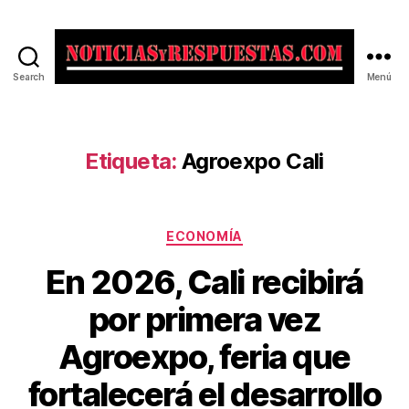
Search
Menú
Noticias
y
Respuestas
Etiqueta:
Agroexpo Cali
Categorías
ECONOMÍA
En 2026, Cali recibirá
por primera vez
Agroexpo, feria que
fortalecerá el desarrollo