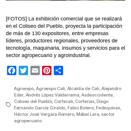
sur
col
[FOTOS] La exhibición comercial que se realizará
en el Coliseo del Pueblo, proyecta la participación
de más de 130 expositores, entre empresas
líderes, productores regionales, proveedores de
tecnología, maquinaria, insumos y servicios para el
sector agropecuario y agroindustrial.
F
T
E
Pi
C
a
wi
m
nt
o
c
tt
ail
er
m
Agroexpo
,
Agroexpo Cali
,
Alcaldía de Cali
,
Alejandro
Eder
,
Andrés López Valderrama
,
Asdeoccidente
,
e
er
e
p
Coliseo del Pueblo
,
Corfecali
,
Corferias
,
Diego
Etiquetas
b
st
ar
Fernando García Giraldo
,
Fabio Botero
,
Fedequinas
,
Héctor José Vergara Romero
,
Mábel Lara
,
sector
o
tir
agropecuario
o