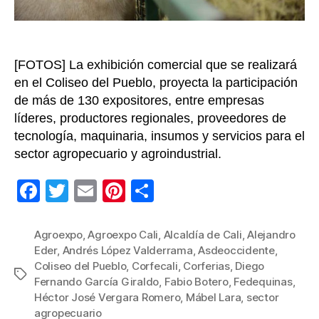
agr
del
sur
col
[FOTOS] La exhibición comercial que se realizará
en el Coliseo del Pueblo, proyecta la participación
de más de 130 expositores, entre empresas
líderes, productores regionales, proveedores de
tecnología, maquinaria, insumos y servicios para el
sector agropecuario y agroindustrial.
F
T
E
Pi
C
a
wi
m
nt
o
c
tt
ail
er
m
Agroexpo
,
Agroexpo Cali
,
Alcaldía de Cali
,
Alejandro
Eder
,
Andrés López Valderrama
,
Asdeoccidente
,
e
er
e
p
Coliseo del Pueblo
,
Corfecali
,
Corferias
,
Diego
Etiquetas
b
st
ar
Fernando García Giraldo
,
Fabio Botero
,
Fedequinas
,
Héctor José Vergara Romero
,
Mábel Lara
,
sector
o
tir
agropecuario