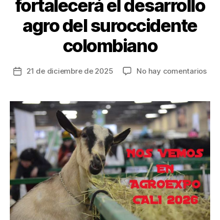
fortalecerá el desarrollo
agro del suroccidente
colombiano
en
21 de diciembre de 2025
No hay comentarios
Fecha
En
de
202
la
Cali
entrada
reci
por
pri
vez
Agr
feri
que
for
el
des