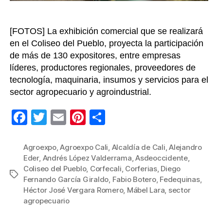
sur
col
[FOTOS] La exhibición comercial que se realizará
en el Coliseo del Pueblo, proyecta la participación
de más de 130 expositores, entre empresas
líderes, productores regionales, proveedores de
tecnología, maquinaria, insumos y servicios para el
sector agropecuario y agroindustrial.
F
T
E
Pi
C
a
wi
m
nt
o
c
tt
ail
er
m
Agroexpo
,
Agroexpo Cali
,
Alcaldía de Cali
,
Alejandro
Eder
,
Andrés López Valderrama
,
Asdeoccidente
,
e
er
e
p
Coliseo del Pueblo
,
Corfecali
,
Corferias
,
Diego
Etiquetas
b
st
ar
Fernando García Giraldo
,
Fabio Botero
,
Fedequinas
,
Héctor José Vergara Romero
,
Mábel Lara
,
sector
o
tir
agropecuario
o