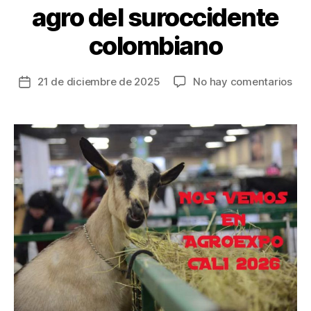
agro del suroccidente
colombiano
en
21 de diciembre de 2025
No hay comentarios
Fecha
En
de
202
la
Cali
entrada
reci
por
pri
vez
Agr
feri
que
for
el
des
agr
del