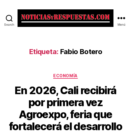
Search
Menú
Noticias
y
Respuestas
Etiqueta:
Fabio Botero
Categorías
ECONOMÍA
En 2026, Cali recibirá
por primera vez
Agroexpo, feria que
fortalecerá el desarrollo