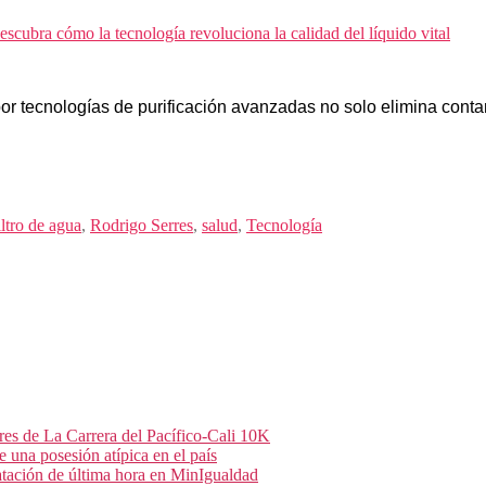
cubra cómo la tecnología revoluciona la calidad del líquido vital
or tecnologías de purificación avanzadas no solo elimina cont
iltro de agua
,
Rodrigo Serres
,
salud
,
Tecnología
es de La Carrera del Pacífico-Cali 10K
 una posesión atípica en el país
atación de última hora en MinIgualdad