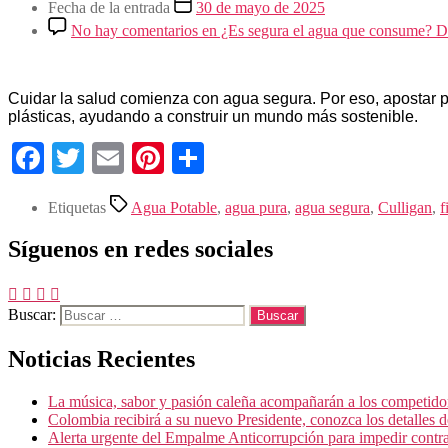
Fecha de la entrada
30 de mayo de 2025
No hay comentarios
en ¿Es segura el agua que consume? Des
Cuidar la salud comienza con agua segura. Por eso, apostar p
plásticas, ayudando a construir un mundo más sostenible.
Facebook
Twitter
Email
Pinterest
Compartir
Etiquetas
Agua Potable
,
agua pura
,
agua segura
,
Culligan
,
f
Síguenos en redes sociales
Buscar:
Noticias Recientes
La música, sabor y pasión caleña acompañarán a los competidor
Colombia recibirá a su nuevo Presidente, conozca los detalles de
Alerta urgente del Empalme Anticorrupción para impedir contr