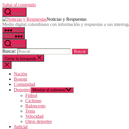
Saltar al contenido
Search
Noticias y Respuestas
Medio digital colombiano con información y respuestas a sus interrog
Menú
Menú
Search
Buscar:
Cerrar la búsqueda
Nación
Bogotá
Comunidad
Deportes
Mostrar el submenú
Fútbol
Ciclismo
Baloncesto
Tenis
Velocidad
Otros deportes
Judicial