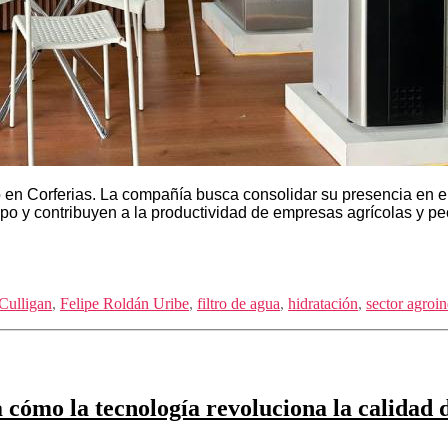
lio en Corferias. La compañía busca consolidar su presencia en 
po y contribuyen a la productividad de empresas agrícolas y pe
Culligan
,
Felipe Roldán Uribe
,
filtro de agua
,
hidratación
,
sector agroin
ómo la tecnología revoluciona la calidad de