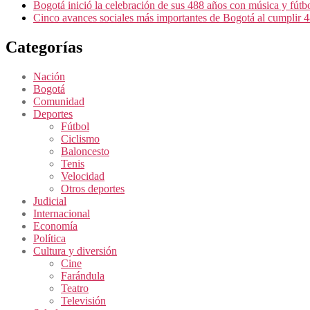
Bogotá inició la celebración de sus 488 años con música y fútb
Cinco avances sociales más importantes de Bogotá al cumplir 
Categorías
Nación
Bogotá
Comunidad
Deportes
Fútbol
Ciclismo
Baloncesto
Tenis
Velocidad
Otros deportes
Judicial
Internacional
Economía
Política
Cultura y diversión
Cine
Farándula
Teatro
Televisión