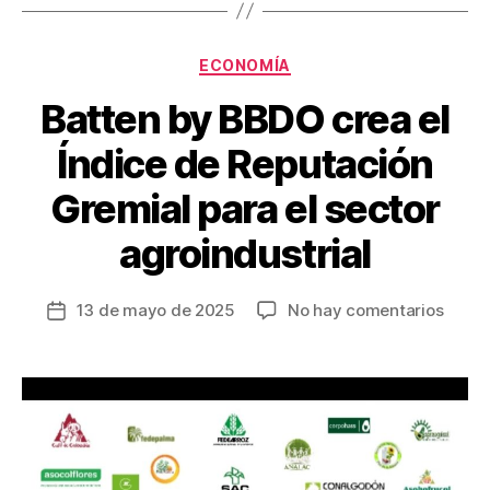
o
k
Categorías
ECONOMÍA
Batten by BBDO crea el
Índice de Reputación
Gremial para el sector
agroindustrial
en
13 de mayo de 2025
No hay comentarios
Fecha
Batte
de
by
la
BBDO
entrada
crea
el
Índice
de