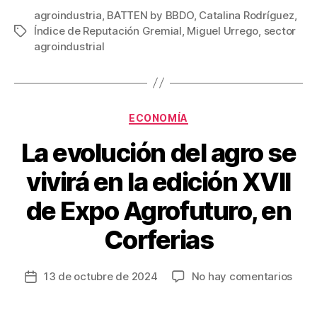
c
tt
ail
er
m
agroindustria
,
BATTEN by BBDO
,
Catalina Rodríguez
,
Índice de Reputación Gremial
,
Miguel Urrego
,
sector
Etiquetas
e
er
e
p
agroindustrial
b
st
ar
o
tir
o
Categorías
ECONOMÍA
k
La evolución del agro se
vivirá en la edición XVII
de Expo Agrofuturo, en
Corferias
en
13 de octubre de 2024
No hay comentarios
Fecha
La
de
evol
la