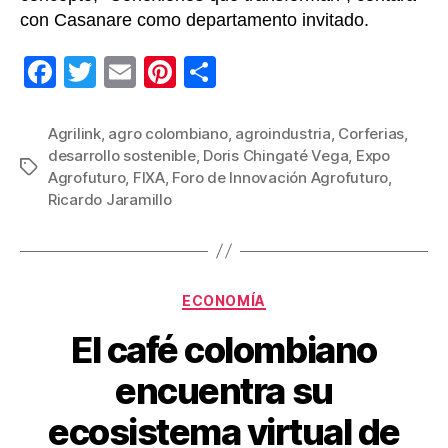
con Casanare como departamento invitado.
F
T
E
Pi
C
a
wi
m
nt
o
c
tt
ail
er
m
Agrilink
,
agro colombiano
,
agroindustria
,
Corferias
,
desarrollo sostenible
,
Doris Chingaté Vega
,
Expo
e
er
e
p
Etiquetas
Agrofuturo
,
FIXA
,
Foro de Innovación Agrofuturo
,
b
st
ar
Ricardo Jaramillo
o
tir
o
k
Categorías
ECONOMÍA
El café colombiano
encuentra su
ecosistema virtual de