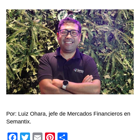
futur
la
del
entrada
uso
de
datos
en
la
agroi
Por: Luiz Ohara, jefe de Mercados Financieros en
Semantix.
F
T
E
Pi
C