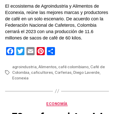
El ecosistema de Agroindustria y Alimentos de
Econexia, reúne las mejores marcas y productores
de café en un solo escenario. De acuerdo con la
Federación Nacional de Cafeteros, Colombia
cerrará el 2023 con una producción de 11.6
millones de sacos de café de 60 kilos.
F
T
E
Pi
C
a
wi
m
nt
o
c
tt
ail
er
m
agroindustria
,
Alimentos
,
café colombiano
,
Café de
Colombia
,
caficultores
,
Corferias
,
Diego Laverde
,
Etiquetas
e
er
e
p
Econexia
b
st
ar
o
tir
o
Categorías
ECONOMÍA
k