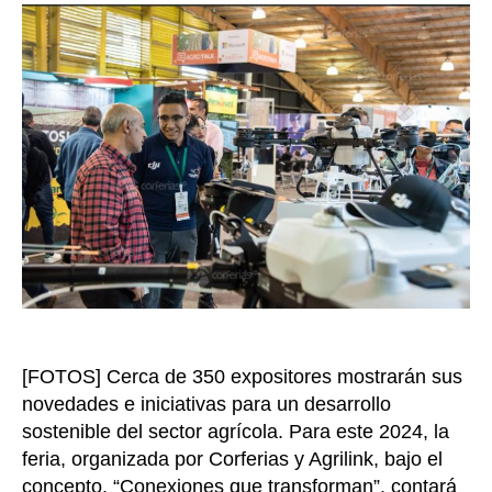
del
entrada
agro
se
vivir
en
la
edic
XVII
de
Expo
Agro
en
Corf
[FOTOS] Cerca de 350 expositores mostrarán sus
novedades e iniciativas para un desarrollo
sostenible del sector agrícola. Para este 2024, la
feria, organizada por Corferias y Agrilink, bajo el
concepto, “Conexiones que transforman”, contará