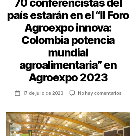
70 conferencistas del
país estarán en el “II Foro
Agroexpo innova:
Colombia potencia
mundial
agroalimentaria” en
Agroexpo 2023
en
17 de julio de 2023
No hay comentarios
Fecha
70
de
confer
la
del
entrada
país
estará
en