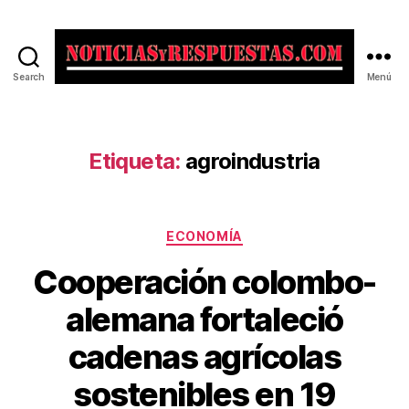
Search
Menú
Noticias
y
Respuestas
Etiqueta:
agroindustria
Categorías
ECONOMÍA
Cooperación colombo-
alemana fortaleció
cadenas agrícolas
sostenibles en 19