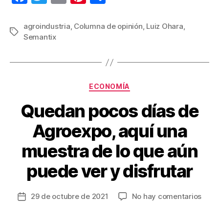
a
wi
m
nt
o
c
tt
ail
er
m
agroindustria
,
Columna de opinión
,
Luiz Ohara
,
Etiquetas
Semantix
e
er
e
p
b
st
ar
o
tir
Categorías
o
ECONOMÍA
k
Quedan pocos días de
Agroexpo, aquí una
muestra de lo que aún
puede ver y disfrutar
en
29 de octubre de 2021
No hay comentarios
Fecha
Que
de
poco
la