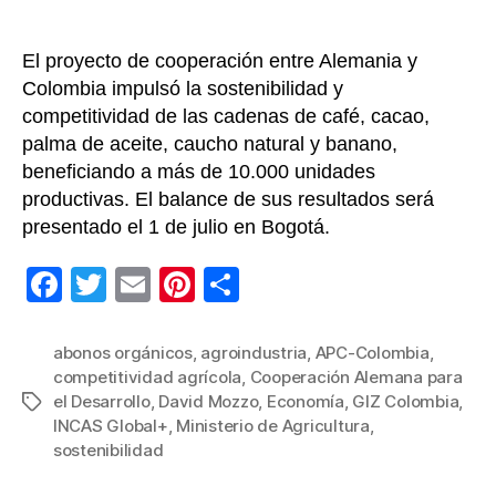
El proyecto de cooperación entre Alemania y
Colombia impulsó la sostenibilidad y
competitividad de las cadenas de café, cacao,
palma de aceite, caucho natural y banano,
beneficiando a más de 10.000 unidades
productivas. El balance de sus resultados será
presentado el 1 de julio en Bogotá.
F
T
E
Pi
C
a
wi
m
nt
o
c
tt
ail
er
m
abonos orgánicos
,
agroindustria
,
APC-Colombia
,
competitividad agrícola
,
Cooperación Alemana para
e
er
e
p
el Desarrollo
,
David Mozzo
,
Economía
,
GIZ Colombia
,
Etiquetas
b
st
ar
INCAS Global+
,
Ministerio de Agricultura
,
sostenibilidad
o
tir