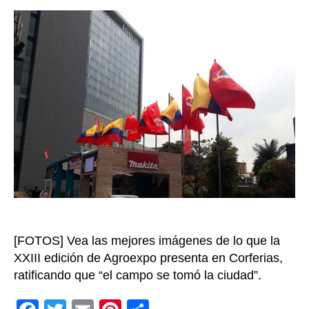
días
entrada
de
Agro
aquí
una
mues
de
lo
que
aún
pued
ver
y
disfr
[FOTOS] Vea las mejores imágenes de lo que la
XXIII edición de Agroexpo presenta en Corferias,
ratificando que “el campo se tomó la ciudad”.