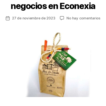
negocios en Econexia
en
27 de noviembre de 2023
No hay comentarios
Fecha
El
de
caf
la
col
entrada
enc
su
eco
vir
de
neg
en
Eco