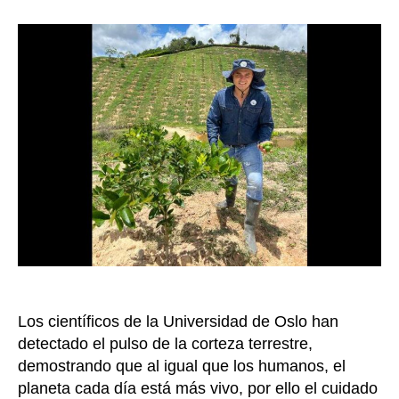
define
la
los
entrada
eleme
para
llegar
a
un
model
de
agricu
sosten
Los científicos de la Universidad de Oslo han
detectado el pulso de la corteza terrestre,
demostrando que al igual que los humanos, el
planeta cada día está más vivo, por ello el cuidado