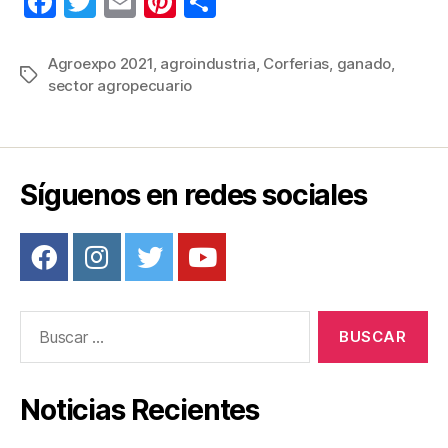
F
T
E
Pi
C
a
wi
m
nt
o
c
tt
ail
er
m
Agroexpo 2021
,
agroindustria
,
Corferias
,
ganado
,
Etiquetas
sector agropecuario
e
er
e
p
b
st
ar
o
tir
o
Síguenos en redes sociales
k
Buscar:
Noticias Recientes