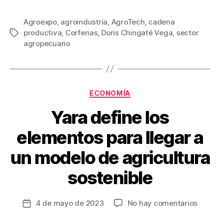
a
wi
m
nt
o
c
tt
ail
er
m
Agroexpo
,
agroindustria
,
AgroTech
,
cadena
productiva
,
Corferias
,
Doris Chingaté Vega
,
sector
Etiquetas
e
er
e
p
agropecuario
b
st
ar
o
tir
o
Categorías
ECONOMÍA
k
Yara define los
elementos para llegar a
un modelo de agricultura
sostenible
en
4 de mayo de 2023
No hay comentarios
Fecha
Yara
de