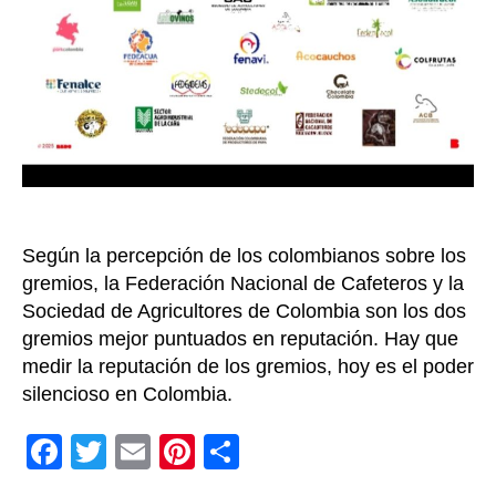
Reput
Gremi
para
el
secto
agroin
Según la percepción de los colombianos sobre los
gremios, la Federación Nacional de Cafeteros y la
Sociedad de Agricultores de Colombia son los dos
gremios mejor puntuados en reputación. Hay que
medir la reputación de los gremios, hoy es el poder
silencioso en Colombia.
F
T
E
Pi
C
a
wi
m
nt
o