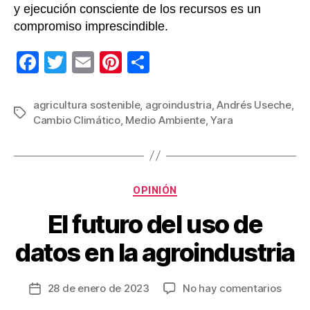
y ejecución consciente de los recursos es un
compromiso imprescindible.
F
T
E
Pi
C
a
wi
m
nt
o
c
tt
ail
er
m
agricultura sostenible
,
agroindustria
,
Andrés Useche
,
Etiquetas
Cambio Climático
,
Medio Ambiente
,
Yara
e
er
e
p
b
st
ar
o
tir
Categorías
o
OPINIÓN
k
El futuro del uso de
datos en la agroindustria
en
28 de enero de 2023
No hay comentarios
Fecha
El
de