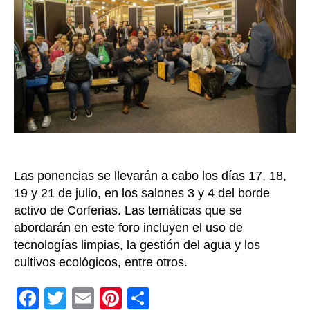
el
“II
Foro
Agroe
innova
Colom
potenc
mundia
agroal
en
Agroe
Las ponencias se llevarán a cabo los días 17, 18,
2023
19 y 21 de julio, en los salones 3 y 4 del borde
activo de Corferias. Las temáticas que se
abordarán en este foro incluyen el uso de
tecnologías limpias, la gestión del agua y los
cultivos ecológicos, entre otros.
F
T
E
Pi
C