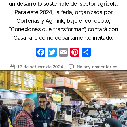
un desarrollo sostenible del sector agrícola.
Para este 2024, la feria, organizada por
Corferias y Agrilink, bajo el concepto,
“Conexiones que transforman”, contará con
Casanare como departamento invitado.
F
T
E
Pi
C
a
w
m
nt
o
en
13 de octubre de 2024
No hay comentarios
Fecha
c
itt
ail
er
m
La
de
e
er
e
p
evol
la
del
b
st
ar
entrada
agro
o
tir
se
o
vivir
en
k
la
edic