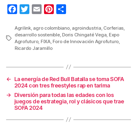
F
T
E
Pi
C
a
wi
m
nt
o
c
tt
ail
er
m
Agrilink
,
agro colombiano
,
agroindustria
,
Corferias
,
desarrollo sostenible
,
Doris Chingaté Vega
,
Expo
e
er
e
p
Etiquetas
Agrofuturo
,
FIXA
,
Foro de Innovación Agrofuturo
,
b
st
ar
Ricardo Jaramillo
o
tir
o
k
←
La energía de Red Bull Batalla se toma SOFA
2024 con tres freestyles rap en tarima
→
Diversión para todas las edades con los
juegos de estrategia, rol y clásicos que trae
SOFA 2024