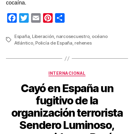
cocaína.
F
T
E
Pi
C
a
wi
m
nt
o
c
tt
ail
er
m
España
,
Liberación
,
narcosecuestro
,
océano
Etiquetas
Atlántico
,
Policía de España
,
rehenes
e
er
e
p
b
st
ar
o
tir
Categorías
o
INTERNACIONAL
k
Cayó en España un
fugitivo de la
organización terrorista
Sendero Luminoso,