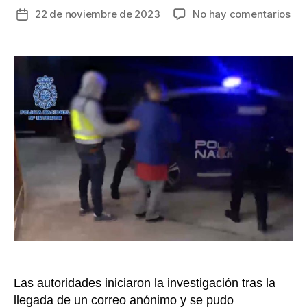
en
22 de noviembre de 2023
No hay comentarios
Fecha
Ca
de
líd
la
esp
entrada
qu
sum
“me
pur
a
sus
ade
en
Es
[VI
Las autoridades iniciaron la investigación tras la
llegada de un correo anónimo y se pudo