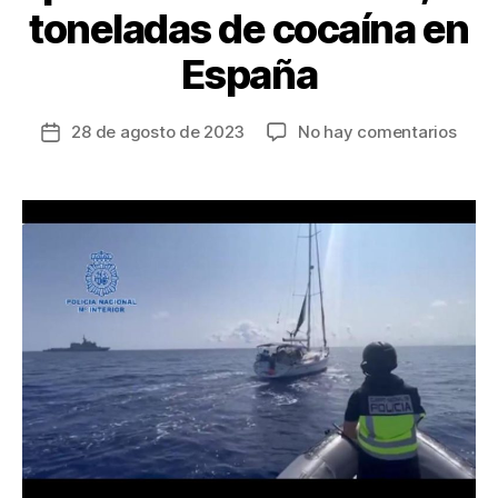
toneladas de cocaína en
España
en
28 de agosto de 2023
No hay comentarios
Fecha
Inter
de
emba
la
que
entrada
plan
intro
1,5
tone
de
coca
en
Espa