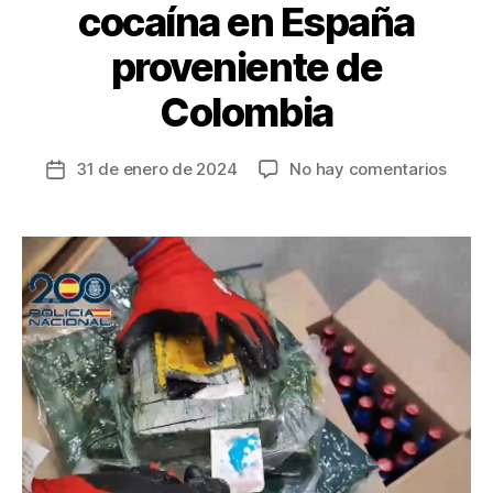
cocaína en España
proveniente de
Colombia
en
31 de enero de 2024
No hay comentarios
Fecha
Desar
de
red
la
crimin
entrada
que
introd
2,5
tonel
de
cocaí
en
Españ
prove
de