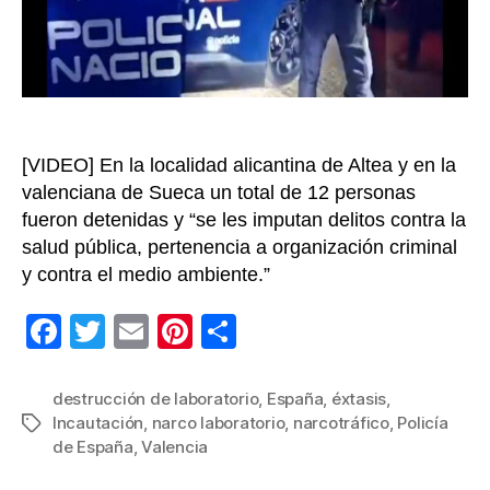
de
Espa
[VIDEO] En la localidad alicantina de Altea y en la
valenciana de Sueca un total de 12 personas
fueron detenidas y “se les imputan delitos contra la
salud pública, pertenencia a organización criminal
y contra el medio ambiente.”
F
T
E
Pi
C
a
wi
m
nt
o
c
tt
ail
er
m
destrucción de laboratorio
,
España
,
éxtasis
,
Incautación
,
narco laboratorio
,
narcotráfico
,
Policía
Etiquetas
e
er
e
p
de España
,
Valencia
b
st
ar