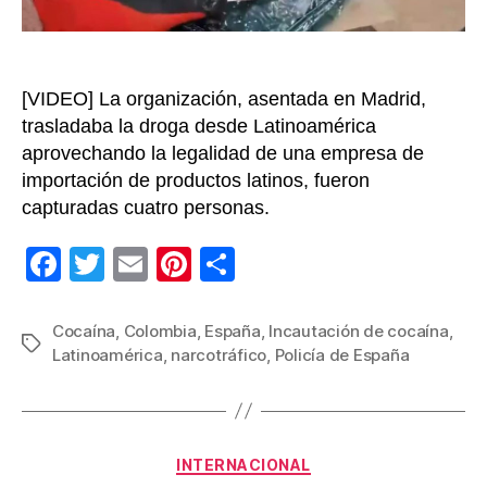
Colom
[VIDEO] La organización, asentada en Madrid,
trasladaba la droga desde Latinoamérica
aprovechando la legalidad de una empresa de
importación de productos latinos, fueron
capturadas cuatro personas.
F
T
E
Pi
C
a
wi
m
nt
o
c
tt
ail
er
m
Cocaína
,
Colombia
,
España
,
Incautación de cocaína
,
Etiquetas
Latinoamérica
,
narcotráfico
,
Policía de España
e
er
e
p
b
st
ar
o
tir
Categorías
o
INTERNACIONAL