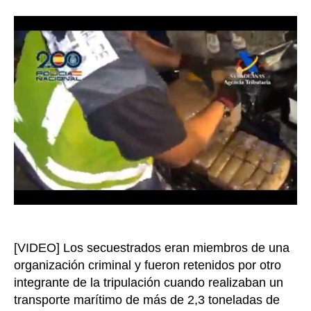
Polic
la
de
entrada
Espa
liber
a
ocho
rehe
de
un
narc
en
el
océa
Atlán
[VIDEO] Los secuestrados eran miembros de una
organización criminal y fueron retenidos por otro
integrante de la tripulación cuando realizaban un
transporte marítimo de más de 2,3 toneladas de