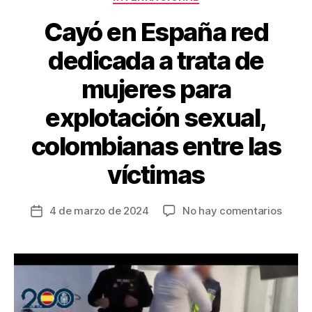
o
k
Cayó en España red
dedicada a trata de
mujeres para
explotación sexual,
colombianas entre las
víctimas
en
4 de marzo de 2024
No hay comentarios
Fecha
Cayó
de
en
la
Españ
entrada
red
dedic
a