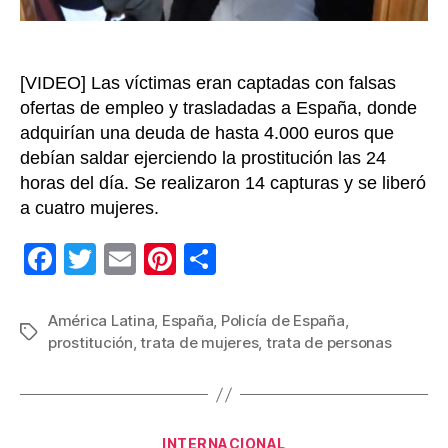
[VIDEO] Las víctimas eran captadas con falsas
ofertas de empleo y trasladadas a España, donde
adquirían una deuda de hasta 4.000 euros que
debían saldar ejerciendo la prostitución las 24
horas del día. Se realizaron 14 capturas y se liberó
a cuatro mujeres.
F
T
E
Pi
C
a
wi
m
nt
o
c
tt
ail
er
m
América Latina
,
España
,
Policía de España
,
Etiquetas
prostitución
,
trata de mujeres
,
trata de personas
e
er
e
p
b
st
ar
o
tir
Categorías
INTERNACIONAL