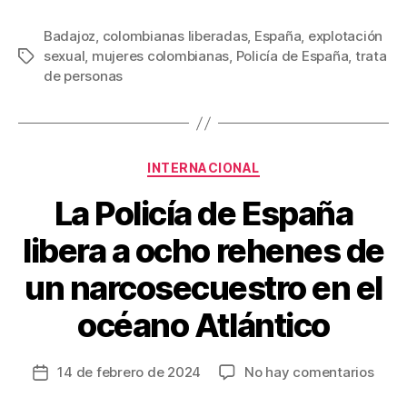
a
wi
m
nt
o
c
tt
ail
er
m
Badajoz
,
colombianas liberadas
,
España
,
explotación
sexual
,
mujeres colombianas
,
Policía de España
,
trata
Etiquetas
e
er
e
p
de personas
b
st
ar
o
tir
o
Categorías
INTERNACIONAL
k
La Policía de España
libera a ocho rehenes de
un narcosecuestro en el
océano Atlántico
en
14 de febrero de 2024
No hay comentarios
Fecha
La
de