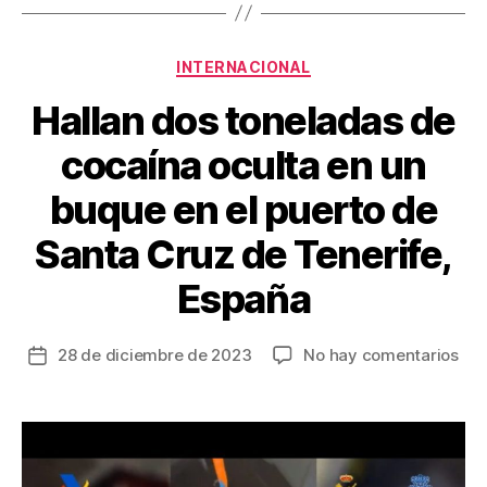
o
tir
o
Categorías
INTERNACIONAL
k
Hallan dos toneladas de
cocaína oculta en un
buque en el puerto de
Santa Cruz de Tenerife,
España
en
28 de diciembre de 2023
No hay comentarios
Fecha
Hal
de
dos
la
ton
entrada
de
coc