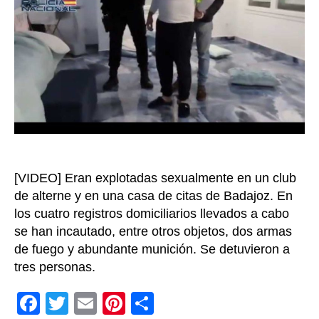
trata
de
mujer
para
explo
sexual
colom
entre
las
vícti
[VIDEO] Eran explotadas sexualmente en un club
de alterne y en una casa de citas de Badajoz. En
los cuatro registros domiciliarios llevados a cabo
se han incautado, entre otros objetos, dos armas
de fuego y abundante munición. Se detuvieron a
tres personas.
F
T
E
Pi
C