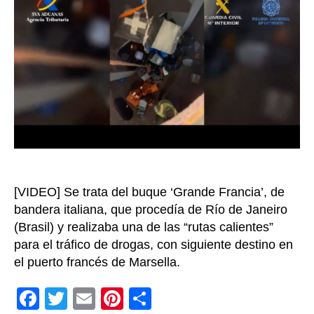
ocu
en
un
buq
en
el
pue
de
San
Cru
de
Ten
[VIDEO] Se trata del buque ‘Grande Francia’, de
Esp
bandera italiana, que procedía de Río de Janeiro
(Brasil) y realizaba una de las “rutas calientes”
para el tráfico de drogas, con siguiente destino en
el puerto francés de Marsella.
F
T
E
Pi
C