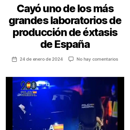
k
Cayó uno de los más
grandes laboratorios de
producción de éxtasis
de España
en
24 de enero de 2024
No hay comentarios
Fecha
Cayó
de
uno
la
de
entrada
los
más
gran
labor
de
produ
de
éxtas