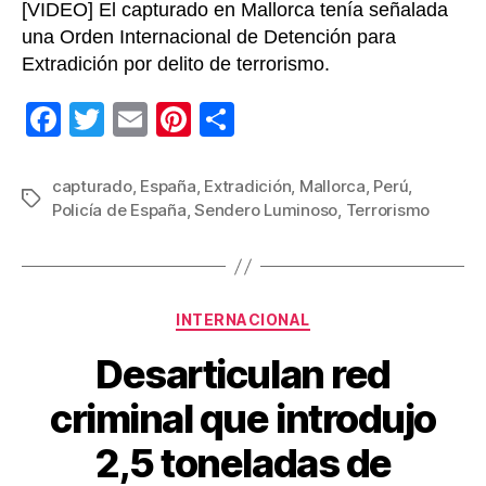
[VIDEO] El capturado en Mallorca tenía señalada
una Orden Internacional de Detención para
Extradición por delito de terrorismo.
F
T
E
Pi
C
a
wi
m
nt
o
c
tt
ail
er
m
capturado
,
España
,
Extradición
,
Mallorca
,
Perú
,
Etiquetas
Policía de España
,
Sendero Luminoso
,
Terrorismo
e
er
e
p
b
st
ar
o
tir
Categorías
o
INTERNACIONAL
k
Desarticulan red
criminal que introdujo
2,5 toneladas de