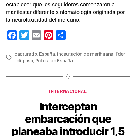
establecer que los seguidores comenzaron a
manifestar diferente sintomatología originada por
la neurotoxicidad del mercurio.
F
T
E
Pi
C
a
wi
m
nt
o
c
tt
ail
er
m
capturado
,
España
,
incautación de marihuana
,
líder
Etiquetas
religioso
,
Policía de España
e
er
e
p
b
st
ar
o
tir
Categorías
o
INTERNACIONAL
k
Interceptan
embarcación que
planeaba introducir 1,5