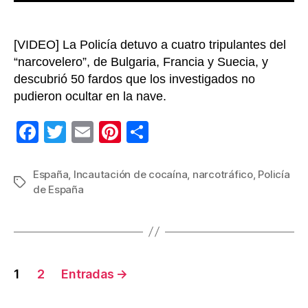
[VIDEO] La Policía detuvo a cuatro tripulantes del
“narcovelero”, de Bulgaria, Francia y Suecia, y
descubrió 50 fardos que los investigados no
pudieron ocultar en la nave.
F
T
E
Pi
C
a
wi
m
nt
o
c
tt
ail
er
m
España
,
Incautación de cocaína
,
narcotráfico
,
Policía
Etiquetas
de España
e
er
e
p
b
st
ar
o
tir
o
Navegación
1
2
Entradas
→
k
de