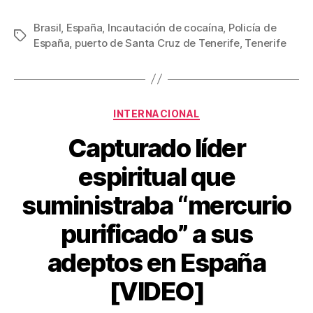
a
wi
m
nt
o
c
tt
ail
er
m
Brasil
,
España
,
Incautación de cocaína
,
Policía de
Etiquetas
España
,
puerto de Santa Cruz de Tenerife
,
Tenerife
e
er
e
p
b
st
ar
o
tir
Categorías
o
INTERNACIONAL
k
Capturado líder
espiritual que
suministraba “mercurio
purificado” a sus
adeptos en España
[VIDEO]