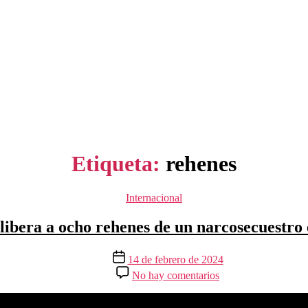
Etiqueta:
rehenes
Categorías
Internacional
libera a ocho rehenes de un narcosecuestro 
Fecha
14 de febrero de 2024
de
en
No hay comentarios
la
La
entrada
Policía