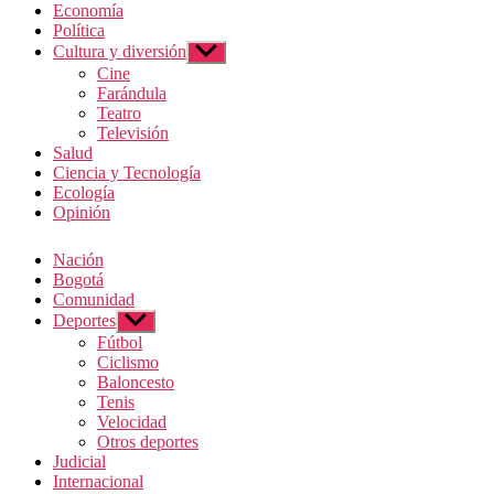
Economía
Política
Cultura y diversión
Mostrar
el
Cine
submenú
Farándula
Teatro
Televisión
Salud
Ciencia y Tecnología
Ecología
Opinión
Nación
Bogotá
Comunidad
Deportes
Mostrar
el
Fútbol
submenú
Ciclismo
Baloncesto
Tenis
Velocidad
Otros deportes
Judicial
Internacional