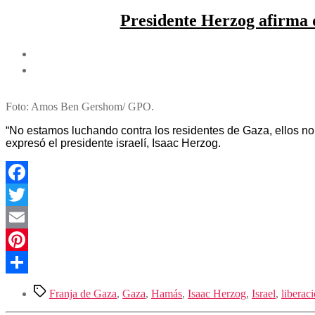
Presidente Herzog afirma q
Foto: Amos Ben Gershom/ GPO.
“No estamos luchando contra los residentes de Gaza, ellos no
expresó el presidente israelí, Isaac Herzog.
Facebook
Twitter
Email
Pinterest
Compartir
Etiquetas
Franja de Gaza
,
Gaza
,
Hamás
,
Isaac Herzog
,
Israel
,
liberac