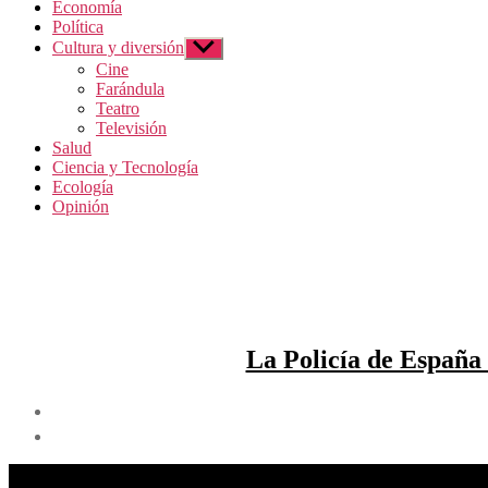
Economía
Política
Cultura y diversión
Mostrar
el
Cine
submenú
Farándula
Teatro
Televisión
Salud
Ciencia y Tecnología
Ecología
Opinión
La Policía de España 