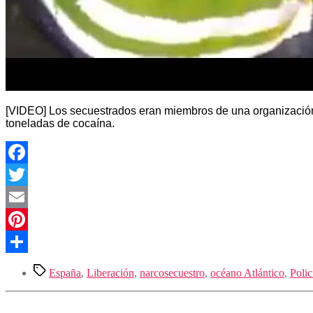
[VIDEO] Los secuestrados eran miembros de una organización cr
toneladas de cocaína.
Facebook
Twitter
Email
Pinterest
Compartir
Etiquetas
España
,
Liberación
,
narcosecuestro
,
océano Atlántico
,
Polic