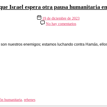
ue Israel espera otra pausa humanitaria e
Fecha
19 de diciembre de 2023
de
en
No hay comentarios
la
Presidente
entrada
Herzog
afirma
que
Israel
 son nuestros enemigos; estamos luchando contra Hamás, ellos 
espera
otra
pausa
humanitaria
en
Gaza
para
liberar
rehenes
ión humanitaria
,
rehenes