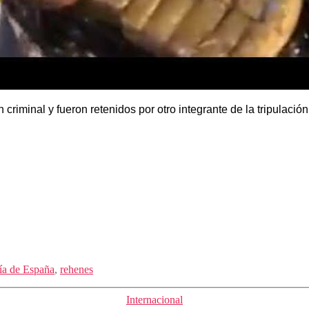
iminal y fueron retenidos por otro integrante de la tripulació
ía de España
,
rehenes
Categorías
Internacional