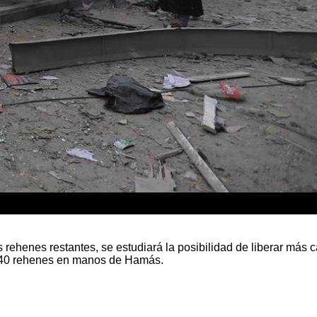
de
Gaza
[VIDEO]
 rehenes restantes, se estudiará la posibilidad de liberar más c
si 240 rehenes en manos de Hamás.