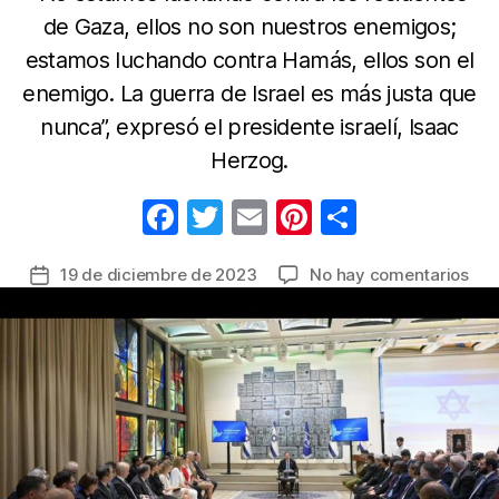
de Gaza, ellos no son nuestros enemigos;
estamos luchando contra Hamás, ellos son el
enemigo. La guerra de Israel es más justa que
nunca”, expresó el presidente israelí, Isaac
Herzog.
F
T
E
Pi
C
a
w
m
nt
o
en
19 de diciembre de 2023
No hay comentarios
Fecha
c
itt
ail
er
m
Pre
de
e
er
e
p
Her
la
afi
b
st
ar
entrada
que
o
tir
Isra
o
esp
otr
k
pau
hum