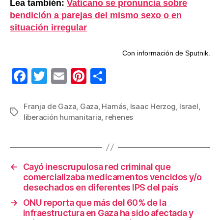
Lea también:
Vaticano se pronuncia sobre
bendición a parejas del mismo sexo o en
situación irregular
Con información de Sputnik.
F
T
E
Pi
C
a
wi
m
nt
o
c
tt
ail
er
m
Franja de Gaza
,
Gaza
,
Hamás
,
Isaac Herzog
,
Israel
,
Etiquetas
liberación humanitaria
,
rehenes
e
er
e
p
b
st
ar
o
tir
←
Cayó inescrupulosa red criminal que
o
comercializaba medicamentos vencidos y/o
k
desechados en diferentes IPS del país
→
ONU reporta que más del 60% de la
infraestructura en Gaza ha sido afectada y