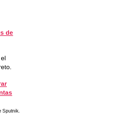
es de
 el
eto.
rar
ntas
 Sputnik.