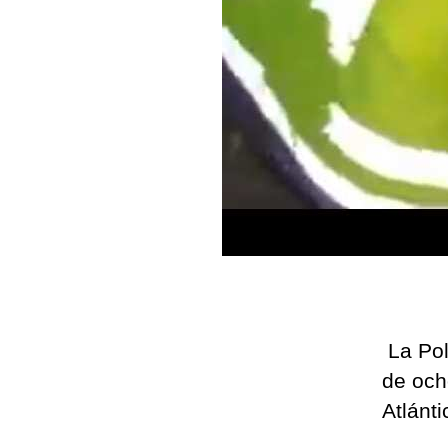
La Pol
de och
Atlánti