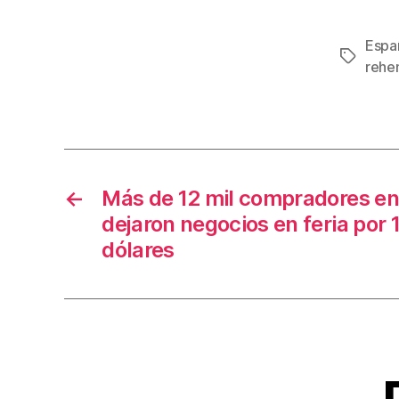
a
c
Espa
Etiqueta
e
rehe
b
o
o
k
←
Más de 12 mil compradores en 
dejaron negocios en feria por 
dólares