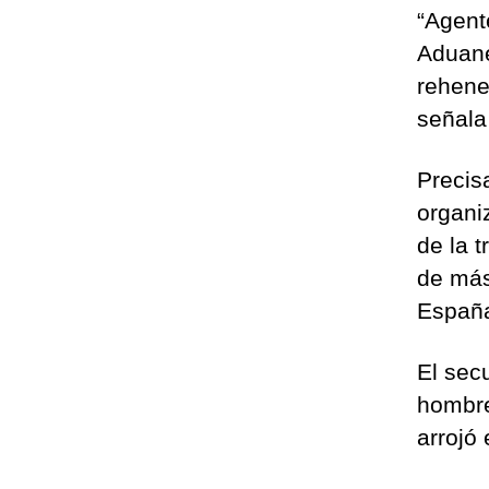
“Agent
Aduane
rehene
señala 
Precis
organiz
de la 
de más
Españ
El sec
hombre
arrojó 