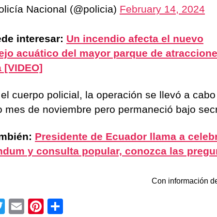
licía Nacional (@policia)
February 14, 2024
de interesar:
Un incendio afecta el nuevo
jo acuático del mayor parque de atraccion
 [VIDEO]
l cuerpo policial, la operación se llevó a cabo
 mes de noviembre pero permaneció bajo secr
ambién:
Presidente de Ecuador llama a celeb
ndum y consulta popular, conozca las pregu
Con información de
T
E
Pi
C