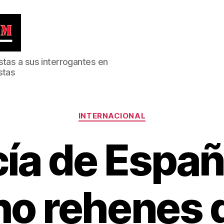
stas a sus interrogantes en
stas
Categorías
INTERNACIONAL
cía de Españ
ho rehenes 