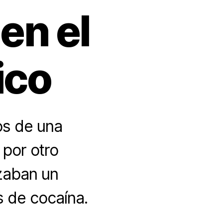
en el
ico
os de una
 por otro
izaban un
s de cocaína.