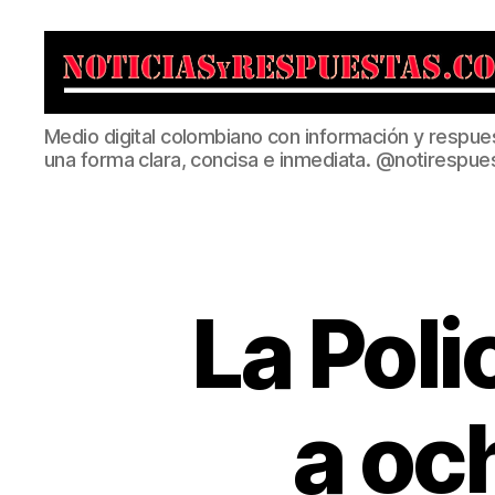
Noticias
Medio digital colombiano con información y respue
y
una forma clara, concisa e inmediata. @notirespue
Respuestas
La Poli
a oc