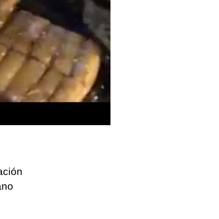
ántico
ación
ano