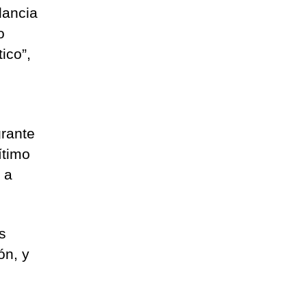
lancia
o
ico”,
grante
ítimo
 a
s
ón, y