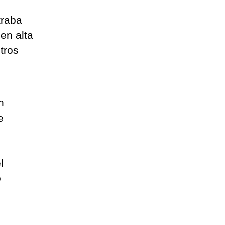
traba
en alta
tros
n
e
l
ó