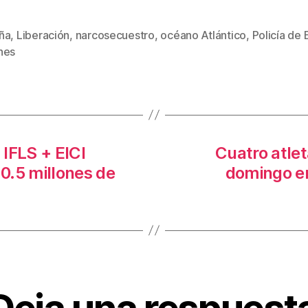
wi
m
nt
o
tt
ail
er
m
ña
,
Liberación
,
narcosecuestro
,
océano Atlántico
,
Policía de
s
er
e
p
nes
st
ar
tir
IFLS + EICI
Cuatro atle
10.5 millones de
domingo en