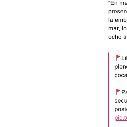
“En me
presen
la emb
mar, l
ocho tr
L
plen
coca
Pa
secu
post
pic.