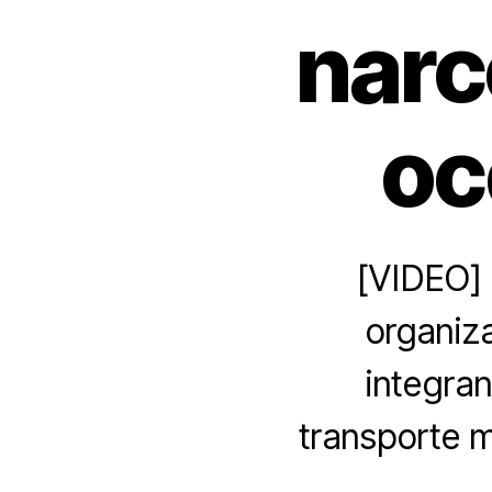
narc
oc
[VIDEO] 
organiza
integran
transporte m