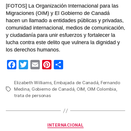
[FOTOS] La Organización Internacional para las
Migraciones (OIM) y El Gobierno de Canadá
hacen un llamado a entidades públicas y privadas,
comunidad internacional, medios de comunicación,
y ciudadanía para unir esfuerzos y fortalecer la
lucha contra este delito que vulnera la dignidad y
los derechos humanos.
F
T
E
Pi
C
a
wi
m
nt
o
c
tt
ail
er
m
Elizabeth Williams
,
Embajada de Canadá
,
Fernando
Medina
,
Gobierno de Canadá
,
OIM
,
OIM Colombia
,
Etiquetas
e
er
e
p
trata de personas
b
st
ar
o
tir
o
Categorías
INTERNACIONAL
k