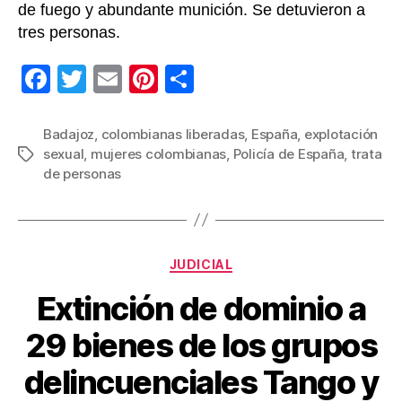
de fuego y abundante munición. Se detuvieron a
tres personas.
F
T
E
Pi
C
a
wi
m
nt
o
c
tt
ail
er
m
Badajoz
,
colombianas liberadas
,
España
,
explotación
sexual
,
mujeres colombianas
,
Policía de España
,
trata
Etiquetas
e
er
e
p
de personas
b
st
ar
o
tir
o
Categorías
JUDICIAL
k
Extinción de dominio a
29 bienes de los grupos
delincuenciales Tango y