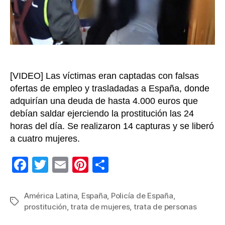
Amér
Latin
[VIDEO] Las víctimas eran captadas con falsas
ofertas de empleo y trasladadas a España, donde
adquirían una deuda de hasta 4.000 euros que
debían saldar ejerciendo la prostitución las 24
horas del día. Se realizaron 14 capturas y se liberó
a cuatro mujeres.
F
T
E
Pi
C
a
wi
m
nt
o
c
tt
ail
er
m
América Latina
,
España
,
Policía de España
,
Etiquetas
prostitución
,
trata de mujeres
,
trata de personas
e
er
e
p