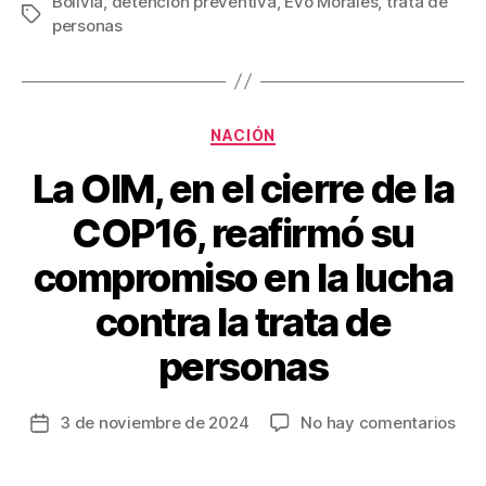
c
tt
ail
er
m
Bolivia
,
detención preventiva
,
Evo Morales
,
trata de
Etiquetas
personas
e
er
e
p
b
st
ar
o
tir
Categorías
o
NACIÓN
k
La OIM, en el cierre de la
COP16, reafirmó su
compromiso en la lucha
contra la trata de
personas
en
3 de noviembre de 2024
No hay comentarios
Fecha
La
de
OIM
la