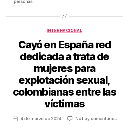
personas
b
st
ar
o
tir
o
Categorías
INTERNACIONAL
k
Cayó en España red
dedicada a trata de
mujeres para
explotación sexual,
colombianas entre las
víctimas
en
4 de marzo de 2024
No hay comentarios
Fecha
Cayó
de