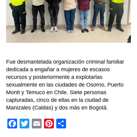
explot
sexual
de
mujere
Fue desmantelada organización criminal familiar
dedicada a engañar a mujeres de escasos
recursos y posteriormente a explotarlas
sexualmente en las ciudades de Osorno, Puerto
Montt y Temuco en Chile. Siete personas
capturadas, cinco de ellas en la ciudad de
Manizales (Caldas) y dos más en Bogotá.
F
T
E
Pi
C
a
wi
m
nt
o