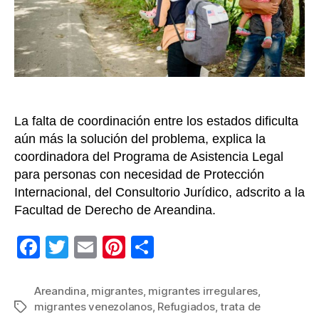
de
perso
es
un
riesg
latent
La falta de coordinación entre los estados dificulta
aún más la solución del problema, explica la
coordinadora del Programa de Asistencia Legal
para personas con necesidad de Protección
Internacional, del Consultorio Jurídico, adscrito a la
Facultad de Derecho de Areandina.
F
T
E
Pi
C
a
wi
m
nt
o
c
tt
ail
er
m
Areandina
,
migrantes
,
migrantes irregulares
,
migrantes venezolanos
,
Refugiados
,
trata de
Etiquetas
e
er
e
p