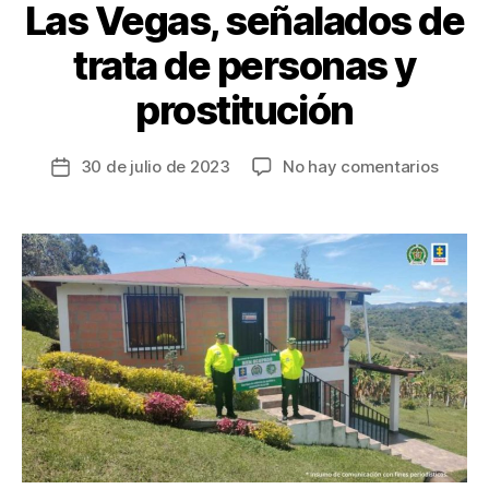
Las Vegas, señalados de
trata de personas y
prostitución
en
30 de julio de 2023
No hay comentarios
Fecha
Extinc
de
de
la
domin
entrada
a
29
bienes
de
los
grupo
delinc
Tango
y
Las