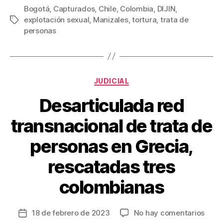
c
tt
ail
er
m
Bogotá
,
Capturados
,
Chile
,
Colombia
,
DIJIN
,
explotación sexual
,
Manizales
,
tortura
,
trata de
Etiquetas
e
er
e
p
personas
b
st
ar
o
tir
o
Categorías
JUDICIAL
k
Desarticulada red
transnacional de trata de
personas en Grecia,
rescatadas tres
colombianas
en
18 de febrero de 2023
No hay comentarios
Fecha