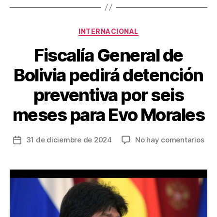
b
st
ar
o
tir
Categorías
o
INTERNACIONAL
k
Fiscalía General de
Bolivia pedirá detención
preventiva por seis
meses para Evo Morales
en
31 de diciembre de 2024
No hay comentarios
Fecha
Fisc
de
Gen
la
de
entrada
Boli
ped
det
pre