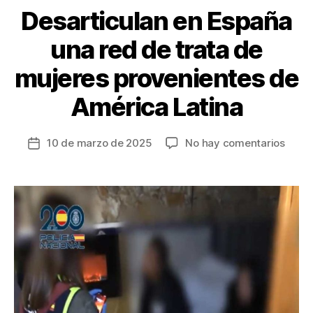
Desarticulan en España
una red de trata de
mujeres provenientes de
América Latina
en
10 de marzo de 2025
No hay comentarios
Fecha
Desar
de
en
la
Espa
entrada
una
red
de
trata
de
mujer
prove
de