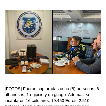
Desa
de
red
la
trans
entrada
de
trata
de
pers
en
Greci
resc
tres
colo
[FOTOS] Fueron capturadas ocho (8) personas, 6
albaneses, 1 egipcio y un griego. Además, se
incautaron 16 celulares, 19.450 Euros, 2.510