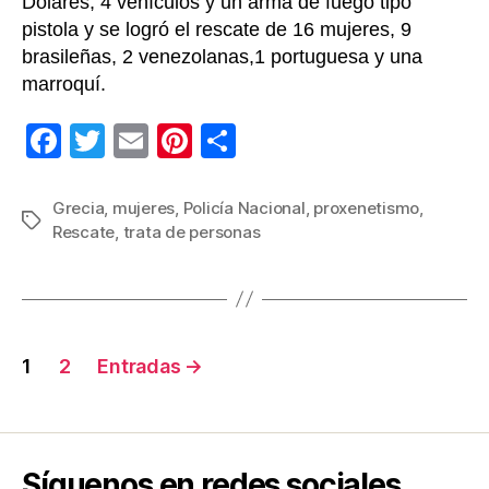
Dólares, 4 vehículos y un arma de fuego tipo
pistola y se logró el rescate de 16 mujeres, 9
brasileñas, 2 venezolanas,1 portuguesa y una
marroquí.
F
T
E
Pi
C
a
wi
m
nt
o
c
tt
ail
er
m
Grecia
,
mujeres
,
Policía Nacional
,
proxenetismo
,
Etiquetas
Rescate
,
trata de personas
e
er
e
p
b
st
ar
o
tir
o
Navegación
1
2
Entradas
→
k
de
entradas
Síguenos en redes sociales