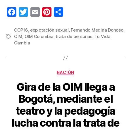
F
T
E
Pi
C
a
wi
m
nt
o
c
tt
ail
er
m
COP16
,
explotación sexual
,
Fernando Medina Donoso
,
OIM
,
OIM Colombia
,
trata de personas
,
Tu Vida
Etiquetas
e
er
e
p
Cambia
b
st
ar
o
tir
o
Categorías
NACIÓN
k
Gira de la OIM llega a
Bogotá, mediante el
teatro y la pedagogía
lucha contra la trata de