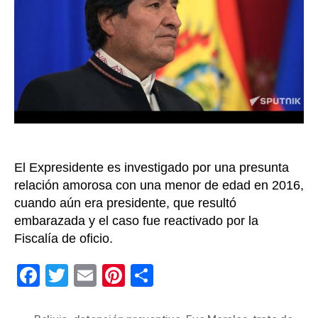
por
sei
me
par
Evo
Mor
El Expresidente es investigado por una presunta
relación amorosa con una menor de edad en 2016,
cuando aún era presidente, que resultó
embarazada y el caso fue reactivado por la
Fiscalía de oficio.
F
T
E
Pi
C
a
wi
m
nt
o