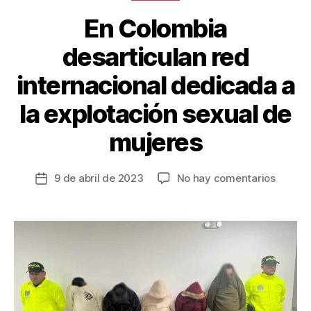
k
En Colombia
desarticulan red
internacional dedicada a
la explotación sexual de
mujeres
en
9 de abril de 2023
No hay comentarios
Fecha
En
de
Colomb
la
desarti
entrada
red
interna
dedica
a
la