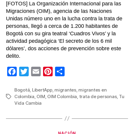
[FOTOS] La Organización Internacional para las
de
pers
Migraciones (OIM), agencia de las Naciones
Unidas número uno en la lucha contra la trata de
personas, llegó a cerca de 1.200 habitantes de
Bogotá con su gira teatral ‘Cuadros Vivos’ y la
actividad pedagógica ‘El secreto de los 6 mil
dólares’, dos acciones de prevención sobre este
delito.
F
T
E
Pi
C
a
wi
m
nt
o
c
tt
ail
er
m
Bogotá
,
LibertApp
,
migrantes
,
migrantes en
Colombia
,
OIM
,
OIM Colombia
,
trata de personas
,
Tu
Etiquetas
e
er
e
p
Vida Cambia
b
st
ar
o
tir
o
Categorías
NACIÓN