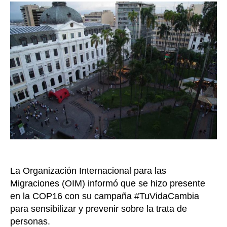
en
entrada
el
cier
de
la
COP
rea
su
com
en
la
luc
con
la
trat
La Organización Internacional para las
de
per
Migraciones (OIM) informó que se hizo presente
en la COP16 con su campaña #TuVidaCambia
para sensibilizar y prevenir sobre la trata de
personas.