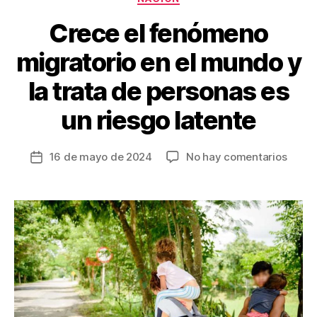
k
Crece el fenómeno
migratorio en el mundo y
la trata de personas es
un riesgo latente
en
16 de mayo de 2024
No hay comentarios
Fecha
Crece
de
el
la
fenó
entrada
migra
en
el
mund
y
la
trata