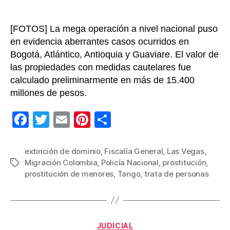
Vegas
señal
[FOTOS] La mega operación a nivel nacional puso
de
trata
en evidencia aberrantes casos ocurridos en
de
Bogotá, Atlántico, Antioquia y Guaviare. El valor de
perso
las propiedades con medidas cautelares fue
y
calculado preliminarmente en más de 15.400
prosti
millones de pesos.
F
T
E
Pi
C
a
wi
m
nt
o
c
tt
ail
er
m
extinción de dominio
,
Fiscalía General
,
Las Vegas
,
Migración Colombia
,
Policía Nacional
,
prostitución
,
Etiquetas
e
er
e
p
prostitución de menores
,
Tango
,
trata de personas
b
st
ar
o
tir
o
Categorías
JUDICIAL