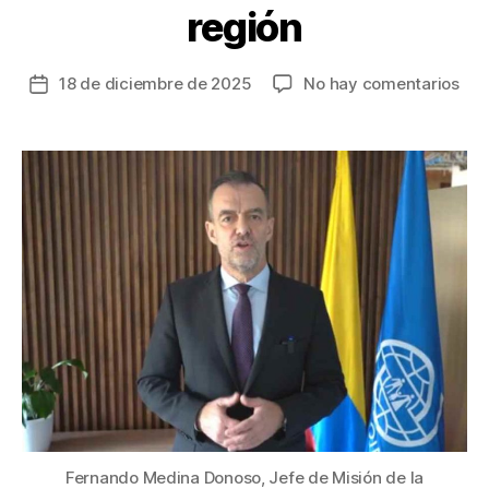
región
en
18 de diciembre de 2025
No hay comentarios
Fecha
Mig
de
de
la
Ven
entrada
apo
má
de
US
10.
mil
al
año
a
las
eco
de
la
Fernando Medina Donoso, Jefe de Misión de la