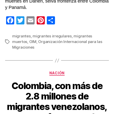
muertes en Darién, selva fronteriza entre Colombia
y Panamá.
F
T
E
Pi
C
a
wi
m
nt
o
c
tt
ail
er
m
migrantes
,
migrantes irregulares
,
migrantes
muertos
,
OIM
,
Organización Internacional para las
Etiquetas
e
er
e
p
Migraciones
b
st
ar
o
tir
o
Categorías
NACIÓN
k
Colombia, con más de
2.8 millones de
migrantes venezolanos,