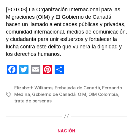
[FOTOS] La Organización Internacional para las
Migraciones (OIM) y El Gobierno de Canadá
hacen un llamado a entidades públicas y privadas,
comunidad internacional, medios de comunicación,
y ciudadanía para unir esfuerzos y fortalecer la
lucha contra este delito que vulnera la dignidad y
los derechos humanos.
F
T
E
Pi
C
a
wi
m
nt
o
c
tt
ail
er
m
Elizabeth Williams
,
Embajada de Canadá
,
Fernando
Medina
,
Gobierno de Canadá
,
OIM
,
OIM Colombia
,
Etiquetas
e
er
e
p
trata de personas
b
st
ar
o
tir
o
Categorías
NACIÓN