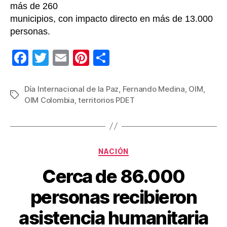
más de 260
municipios, con impacto directo en más de 13.000
personas.
F
T
E
Pi
C
a
wi
m
nt
o
c
tt
ail
er
m
Día Internacional de la Paz
,
Fernando Medina
,
OIM
,
Etiquetas
OIM Colombia
,
territorios PDET
e
er
e
p
b
st
ar
o
tir
Categorías
o
NACIÓN
k
Cerca de 86.000
personas recibieron
asistencia humanitaria