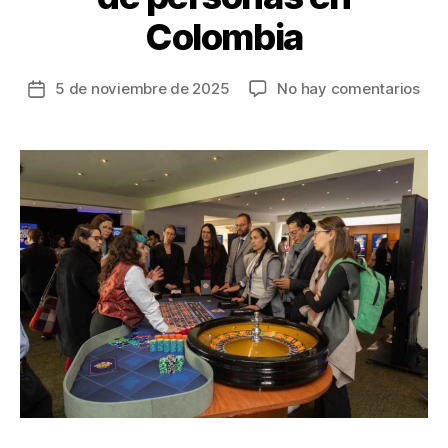
Colombia
en
5 de noviembre de 2025
No hay comentarios
Fecha
Jun
de
sal
la
vida
entrada
el
lla
a
unir
esf
con
la
trat
de
per
en
Col