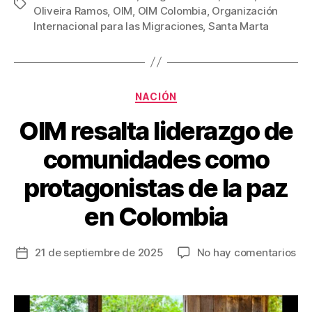
e
er
e
p
Etiquetas
Oliveira Ramos
,
OIM
,
OIM Colombia
,
Organización
b
st
ar
Internacional para las Migraciones
,
Santa Marta
o
tir
o
k
Categorías
NACIÓN
OIM resalta liderazgo de
comunidades como
protagonistas de la paz
en Colombia
en
21 de septiembre de 2025
No hay comentarios
Fecha
OI
de
res
la
lid
entrada