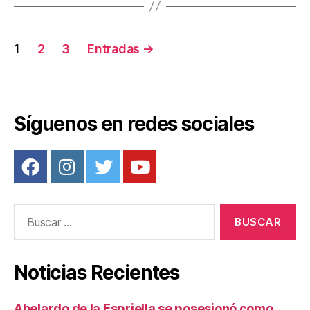
o
k
Navegación
1
2
3
Entradas
→
de
entradas
Síguenos en redes sociales
Buscar:
Noticias Recientes
Abelardo de la Espriella se posesionó como