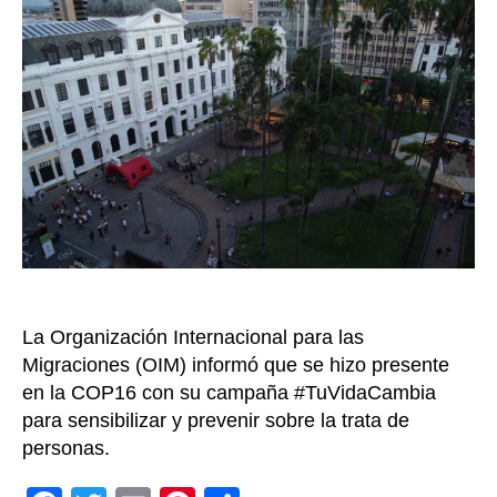
cier
de
la
COP
rea
su
com
en
la
luc
con
la
trat
La Organización Internacional para las
de
per
Migraciones (OIM) informó que se hizo presente
en la COP16 con su campaña #TuVidaCambia
para sensibilizar y prevenir sobre la trata de
personas.