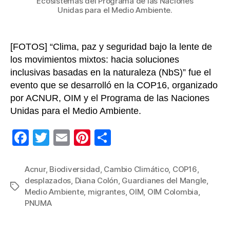
Ecosistemas del Programa de las Naciones
Unidas para el Medio Ambiente.
[FOTOS] “Clima, paz y seguridad bajo la lente de
los movimientos mixtos: hacia soluciones
inclusivas basadas en la naturaleza (NbS)” fue el
evento que se desarrolló en la COP16, organizado
por ACNUR, OIM y el Programa de las Naciones
Unidas para el Medio Ambiente.
F
T
E
Pi
C
a
wi
m
nt
o
c
tt
ail
er
m
Acnur
,
Biodiversidad
,
Cambio Climático
,
COP16
,
desplazados
,
Diana Colón
,
Guardianes del Mangle
,
e
er
e
p
Etiquetas
Medio Ambiente
,
migrantes
,
OIM
,
OIM Colombia
,
b
st
ar
PNUMA
o
tir