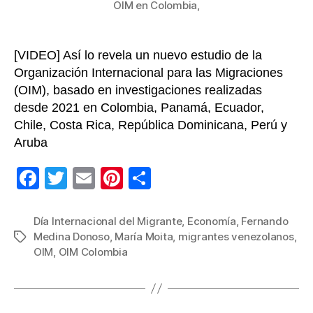
reg
OIM en Colombia,
[VIDEO] Así lo revela un nuevo estudio de la
Organización Internacional para las Migraciones
(OIM), basado en investigaciones realizadas
desde 2021 en Colombia, Panamá, Ecuador,
Chile, Costa Rica, República Dominicana, Perú y
Aruba
F
T
E
Pi
C
a
wi
m
nt
o
c
tt
ail
er
m
Día Internacional del Migrante
,
Economía
,
Fernando
Medina Donoso
,
María Moita
,
migrantes venezolanos
,
Etiquetas
e
er
e
p
OIM
,
OIM Colombia
b
st
ar
o
tir
o