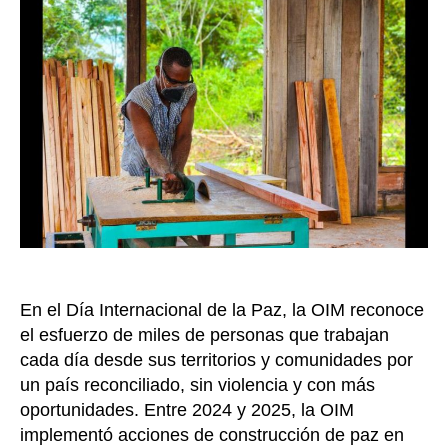
de
co
co
pro
de
la
pa
en
Co
En el Día Internacional de la Paz, la OIM reconoce
el esfuerzo de miles de personas que trabajan
cada día desde sus territorios y comunidades por
un país reconciliado, sin violencia y con más
oportunidades. Entre 2024 y 2025, la OIM
implementó acciones de construcción de paz en