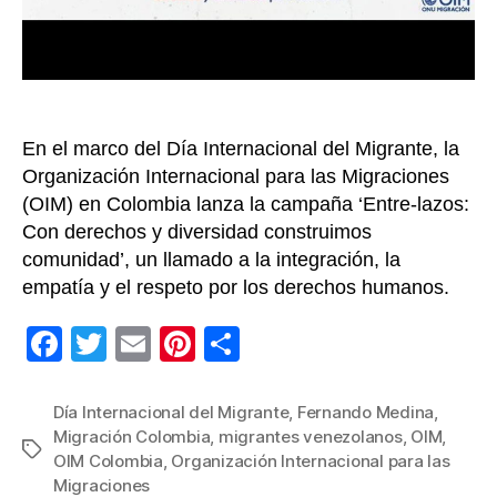
ref
en
la
ges
de
la
En el marco del Día Internacional del Migrante, la
mig
seg
Organización Internacional para las Migraciones
ord
(OIM) en Colombia lanza la campaña ‘Entre-lazos:
y
Con derechos y diversidad construimos
reg
comunidad’, un llamado a la integración, la
empatía y el respeto por los derechos humanos.
F
T
E
Pi
C
a
wi
m
nt
o
c
tt
ail
er
m
Día Internacional del Migrante
,
Fernando Medina
,
Migración Colombia
,
migrantes venezolanos
,
OIM
,
e
er
e
p
Etiquetas
OIM Colombia
,
Organización Internacional para las
b
st
ar
Migraciones