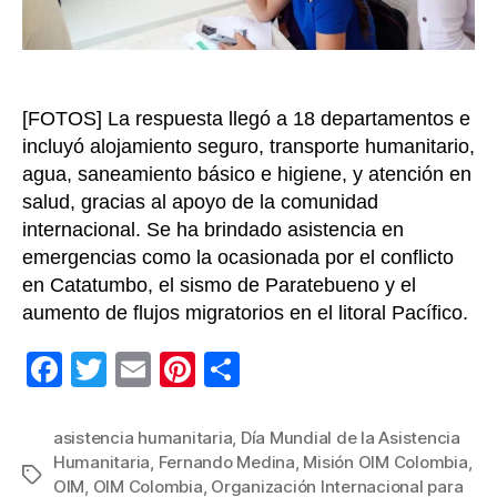
y
julio
de
2025
[FOTOS] La respuesta llegó a 18 departamentos e
incluyó alojamiento seguro, transporte humanitario,
agua, saneamiento básico e higiene, y atención en
salud, gracias al apoyo de la comunidad
internacional. Se ha brindado asistencia en
emergencias como la ocasionada por el conflicto
en Catatumbo, el sismo de Paratebueno y el
aumento de flujos migratorios en el litoral Pacífico.
F
T
E
Pi
C
a
wi
m
nt
o
c
tt
ail
er
m
asistencia humanitaria
,
Día Mundial de la Asistencia
Humanitaria
,
Fernando Medina
,
Misión OIM Colombia
,
e
er
e
p
Etiquetas
OIM
,
OIM Colombia
,
Organización Internacional para