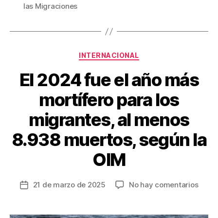
b
st
ar
las Migraciones
o
tir
o
k
Categorías
INTERNACIONAL
El 2024 fue el año más
mortífero para los
migrantes, al menos
8.938 muertos, según la
OIM
en
21 de marzo de 2025
No hay comentarios
Fecha
El
de
2024
la
fue
entrada