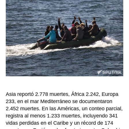
el
año
más
mortí
para
los
migra
al
meno
8.938
muert
segú
la
OIM
Asia reportó 2.778 muertes, África 2.242, Europa
233, en el mar Mediterráneo se documentaron
2.452 muertes. En las Américas, un conteo parcial,
registra al menos 1.233 muertes, incluyendo 341
vidas perdidas en el Caribe y un récord de 174