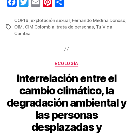
F
T
E
Pi
C
a
wi
m
nt
o
c
tt
ail
er
m
COP16
,
explotación sexual
,
Fernando Medina Donoso
,
OIM
,
OIM Colombia
,
trata de personas
,
Tu Vida
Etiquetas
e
er
e
p
Cambia
b
st
ar
o
tir
o
Categorías
ECOLOGÍA
k
Interrelación entre el
cambio climático, la
degradación ambiental y
las personas
desplazadas y