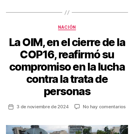
o
tir
o
k
Categorías
NACIÓN
La OIM, en el cierre de la
COP16, reafirmó su
compromiso en la lucha
contra la trata de
personas
en
3 de noviembre de 2024
No hay comentarios
Fecha
La
de
OIM
la
en
entrada
el