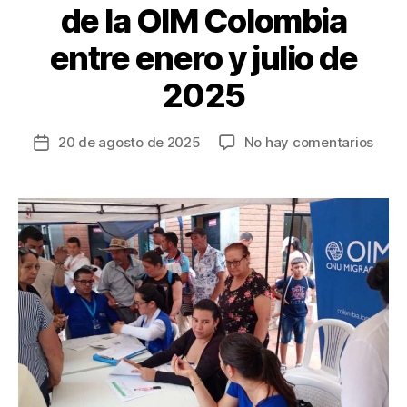
de la OIM Colombia
entre enero y julio de
2025
en
20 de agosto de 2025
No hay comentarios
Fecha
Cerc
de
de
la
86.0
entrada
pers
recib
asist
huma
de
la
OIM
Colo
entre
ener