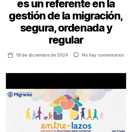
es un referente en la
gestión de la migración,
segura, ordenada y
regular
en
18 de diciembre de 2024
No hay comentarios
Fecha
Col
de
con
la
má
entrada
de
2.8
mil
de
mig
ven
es
un