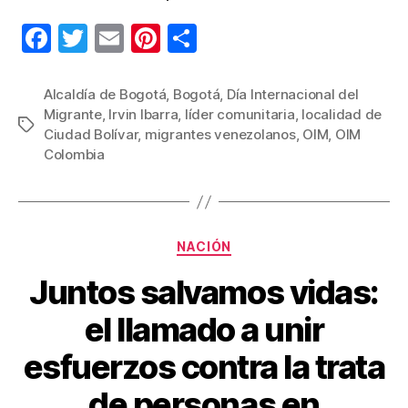
F
T
E
Pi
C
a
wi
m
nt
o
c
tt
ail
er
m
Alcaldía de Bogotá
,
Bogotá
,
Día Internacional del
Migrante
,
Irvin Ibarra
,
líder comunitaria
,
localidad de
e
er
e
p
Etiquetas
Ciudad Bolívar
,
migrantes venezolanos
,
OIM
,
OIM
b
st
ar
Colombia
o
tir
o
k
Categorías
NACIÓN
Juntos salvamos vidas:
el llamado a unir
esfuerzos contra la trata
de personas en