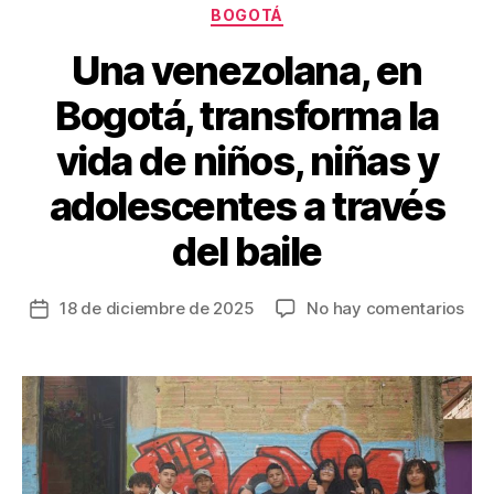
Categorías
BOGOTÁ
k
Una venezolana, en
Bogotá, transforma la
vida de niños, niñas y
adolescentes a través
del baile
en
18 de diciembre de 2025
No hay comentarios
Fecha
Un
de
ven
la
en
entrada
Bog
tra
la
vid