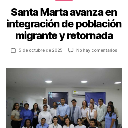
k
Santa Marta avanza en
integración de población
migrante y retornada
en
5 de octubre de 2025
No hay comentarios
Fecha
Sant
de
Mart
la
avan
entrada
en
integ
de
pobla
migr
y
retor