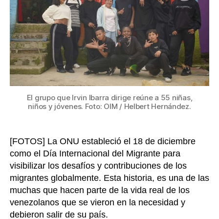
de
niño
niñ
y
ado
a
tra
del
bail
El grupo que Irvin Ibarra dirige reúne a 55 niñas,
niños y jóvenes. Foto: OIM / Helbert Hernández.
[FOTOS] La ONU estableció el 18 de diciembre
como el Día Internacional del Migrante para
visibilizar los desafíos y contribuciones de los
migrantes globalmente. Esta historia, es una de las
muchas que hacen parte de la vida real de los
venezolanos que se vieron en la necesidad y
debieron salir de su país.