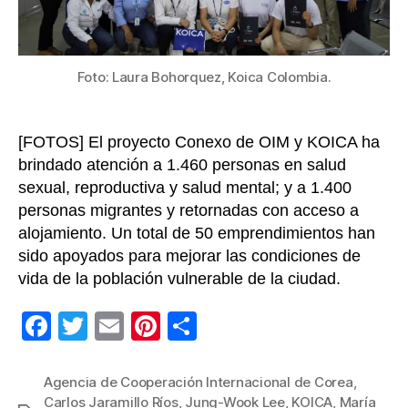
Foto: Laura Bohorquez, Koica Colombia.
[FOTOS] El proyecto Conexo de OIM y KOICA ha
brindado atención a 1.460 personas en salud
sexual, reproductiva y salud mental; y a 1.400
personas migrantes y retornadas con acceso a
alojamiento. Un total de 50 emprendimientos han
sido apoyados para mejorar las condiciones de
vida de la población vulnerable de la ciudad.
F
T
E
Pi
C
a
wi
m
nt
o
c
tt
ail
er
m
Agencia de Cooperación Internacional de Corea
,
Carlos Jaramillo Ríos
,
Jung-Wook Lee
,
KOICA
,
María