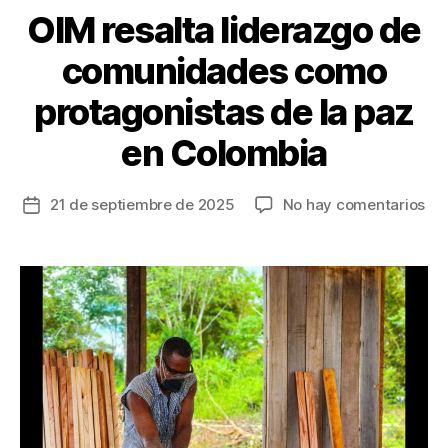
OIM resalta liderazgo de
comunidades como
protagonistas de la paz
en Colombia
en
21 de septiembre de 2025
No hay comentarios
Fecha
OI
de
res
la
lid
entrada
de
co
co
pro
de
la
pa
en