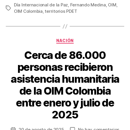
c
tt
ail
er
m
Día Internacional de la Paz
,
Fernando Medina
,
OIM
,
Etiquetas
OIM Colombia
,
territorios PDET
e
er
e
p
b
st
ar
o
tir
Categorías
o
NACIÓN
k
Cerca de 86.000
personas recibieron
asistencia humanitaria
de la OIM Colombia
entre enero y julio de
2025
en
20 de agosto de 2025
No hay comentarios
Fecha