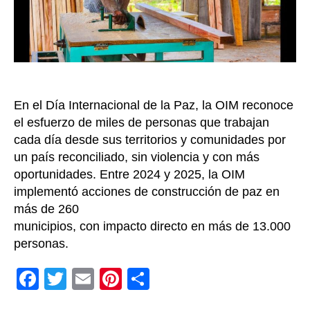
Co
En el Día Internacional de la Paz, la OIM reconoce
el esfuerzo de miles de personas que trabajan
cada día desde sus territorios y comunidades por
un país reconciliado, sin violencia y con más
oportunidades. Entre 2024 y 2025, la OIM
implementó acciones de construcción de paz en
más de 260
municipios, con impacto directo en más de 13.000
personas.
F
T
E
Pi
C
a
wi
m
nt
o