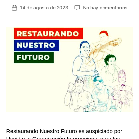
en
14 de agosto de 2023
No hay comentarios
Fecha
Anun
de
prog
la
para
entrada
apoy
la
ejecu
del
Acue
de
Paz
y
la
Polít
Públi
de
Víct
en
Colo
Restaurando Nuestro Futuro es auspiciado por