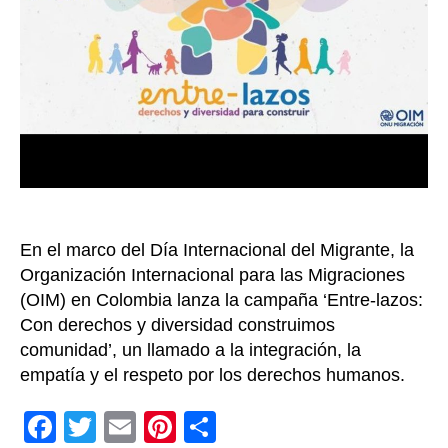
de
mig
ven
es
un
ref
en
la
ges
de
la
En el marco del Día Internacional del Migrante, la
mig
seg
Organización Internacional para las Migraciones
ord
(OIM) en Colombia lanza la campaña ‘Entre-lazos:
y
Con derechos y diversidad construimos
reg
comunidad’, un llamado a la integración, la
empatía y el respeto por los derechos humanos.
F
T
E
Pi
C