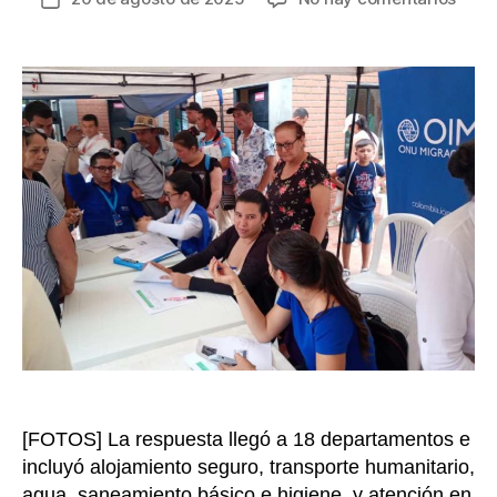
Cerc
de
de
la
86.0
entrada
pers
recib
asist
huma
de
la
OIM
Colo
entre
ener
y
julio
de
2025
[FOTOS] La respuesta llegó a 18 departamentos e
incluyó alojamiento seguro, transporte humanitario,
agua, saneamiento básico e higiene, y atención en