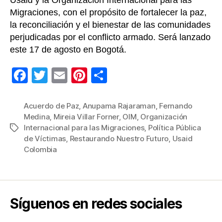
Usaid y la Organización Internacional para las
Migraciones, con el propósito de fortalecer la paz,
la reconciliación y el bienestar de las comunidades
perjudicadas por el conflicto armado. Será lanzado
este 17 de agosto en Bogotá.
F
T
E
Pi
C
a
wi
m
nt
o
c
tt
ail
er
m
Acuerdo de Paz
,
Anupama Rajaraman
,
Fernando
Medina
,
Mireia Villar Forner
,
OIM
,
Organización
e
er
e
p
Internacional para las Migraciones
,
Política Pública
Etiquetas
b
st
ar
de Víctimas
,
Restaurando Nuestro Futuro
,
Usaid
Colombia
o
tir
o
k
Síguenos en redes sociales