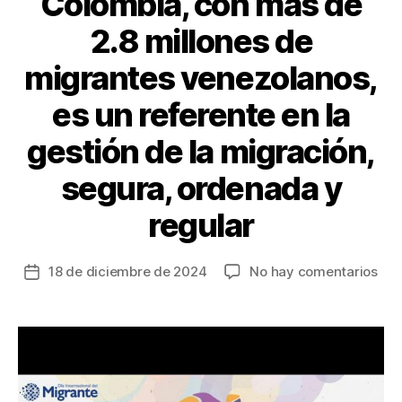
Colombia, con más de
2.8 millones de
migrantes venezolanos,
es un referente en la
gestión de la migración,
segura, ordenada y
regular
en
18 de diciembre de 2024
No hay comentarios
Fecha
Col
de
con
la
má
entrada
de
2.8
mil