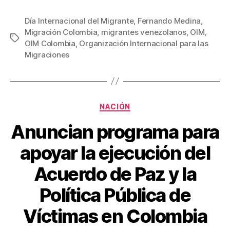
a
wi
m
nt
o
c
tt
ail
er
m
Día Internacional del Migrante
,
Fernando Medina
,
Migración Colombia
,
migrantes venezolanos
,
OIM
,
e
er
e
p
Etiquetas
OIM Colombia
,
Organización Internacional para las
b
st
ar
Migraciones
o
tir
o
k
Categorías
NACIÓN
Anuncian programa para
apoyar la ejecución del
Acuerdo de Paz y la
Política Pública de
Víctimas en Colombia