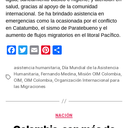
salud, gracias al apoyo de la comunidad
internacional. Se ha brindado asistencia en
emergencias como la ocasionada por el conflicto
en Catatumbo, el sismo de Paratebueno y el
aumento de flujos migratorios en el litoral Pacífico.
F
T
E
Pi
C
a
wi
m
nt
o
c
tt
ail
er
m
asistencia humanitaria
,
Día Mundial de la Asistencia
Humanitaria
,
Fernando Medina
,
Misión OIM Colombia
,
e
er
e
p
Etiquetas
OIM
,
OIM Colombia
,
Organización Internacional para
b
st
ar
las Migraciones
o
tir
o
k
Categorías
NACIÓN