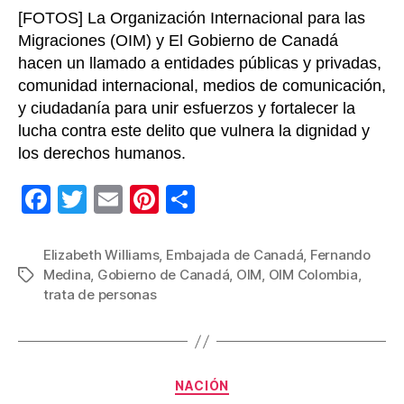
[FOTOS] La Organización Internacional para las
Migraciones (OIM) y El Gobierno de Canadá
hacen un llamado a entidades públicas y privadas,
comunidad internacional, medios de comunicación,
y ciudadanía para unir esfuerzos y fortalecer la
lucha contra este delito que vulnera la dignidad y
los derechos humanos.
F
T
E
Pi
C
a
wi
m
nt
o
c
tt
ail
er
m
Elizabeth Williams
,
Embajada de Canadá
,
Fernando
Medina
,
Gobierno de Canadá
,
OIM
,
OIM Colombia
,
Etiquetas
e
er
e
p
trata de personas
b
st
ar
o
tir
o
Categorías
NACIÓN
k