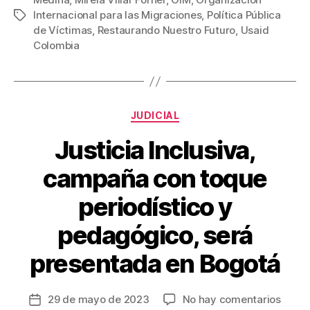
e
er
e
p
Internacional para las Migraciones
,
Política Pública
Etiquetas
b
st
ar
de Víctimas
,
Restaurando Nuestro Futuro
,
Usaid
Colombia
o
tir
o
k
Categorías
JUDICIAL
Justicia Inclusiva,
campaña con toque
periodístico y
pedagógico, será
presentada en Bogotá
en
29 de mayo de 2023
No hay comentarios
Fecha