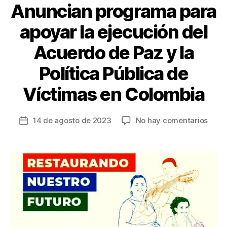
Anuncian programa para
apoyar la ejecución del
Acuerdo de Paz y la
Política Pública de
Víctimas en Colombia
en
14 de agosto de 2023
No hay comentarios
Fecha
Anun
de
prog
la
para
entrada
apoy
la
ejecu
del
Acue
de