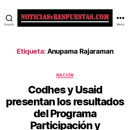
Search
Menú
Noticias
y
Respuestas
Etiqueta:
Anupama Rajaraman
Categorías
NACIÓN
Codhes y Usaid
presentan los resultados
del Programa
Participación y