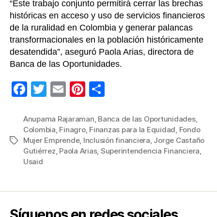
“Este trabajo conjunto permitirá cerrar las brechas
históricas en acceso y uso de servicios financieros
de la ruralidad en Colombia y generar palancas
transformacionales en la población históricamente
desatendida”, aseguró Paola Arias, directora de
Banca de las Oportunidades.
F
T
E
Pi
C
a
wi
m
nt
o
c
tt
ail
er
m
Anupama Rajaraman
,
Banca de las Oportunidades
,
Colombia
,
Finagro
,
Finanzas para la Equidad
,
Fondo
e
er
e
p
Mujer Emprende
,
Inclusión financiera
,
Jorge Castaño
Etiquetas
b
st
ar
Gutiérrez
,
Paola Arias
,
Superintendencia Financiera
,
Usaid
o
tir
o
k
Síguenos en redes sociales