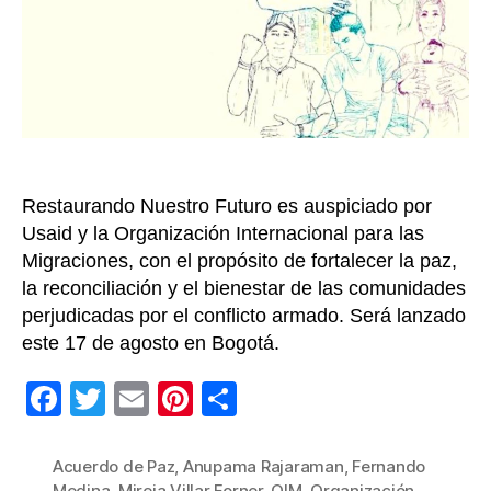
Paz
y
la
Polít
Públi
de
Víct
en
Colo
Restaurando Nuestro Futuro es auspiciado por
Usaid y la Organización Internacional para las
Migraciones, con el propósito de fortalecer la paz,
la reconciliación y el bienestar de las comunidades
perjudicadas por el conflicto armado. Será lanzado
este 17 de agosto en Bogotá.
F
T
E
Pi
C
a
wi
m
nt
o
c
tt
ail
er
m
Acuerdo de Paz
,
Anupama Rajaraman
,
Fernando
Medina
,
Mireia Villar Forner
,
OIM
,
Organización