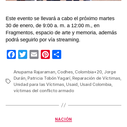
Este evento se llevará a cabo el próximo martes
30 de enero, de 9:00 a. m. a 12:00 m., en
Fragmentos, espacio de arte y memoria, además
podrá seguirlo por vía streaming.
F
T
E
Pi
C
a
wi
m
nt
o
c
tt
ail
er
m
Anupama Rajaraman
,
Codhes
,
Colombia+20
,
Jorge
Durán
,
Patricia Tobón Yagarí
,
Reparación de Víctimas
,
e
er
e
p
Etiquetas
Unidad para las Víctimas
,
Usaid
,
Usaid Colombia
,
b
st
ar
víctimas del conflicto armado
o
tir
o
k
Categorías
NACIÓN