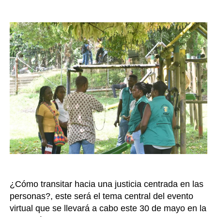
Justic
de
Inclus
la
camp
entrada
con
toque
period
y
pedag
será
prese
en
Bogot
¿Cómo transitar hacia una justicia centrada en las
personas?, este será el tema central del evento
virtual que se llevará a cabo este 30 de mayo en la