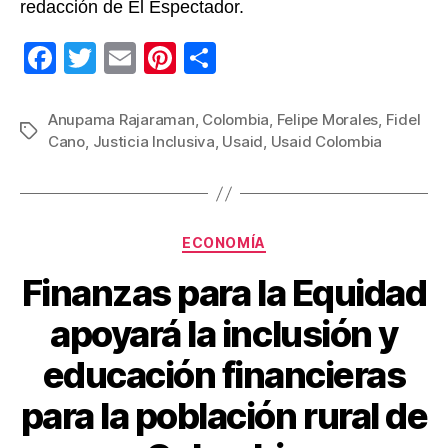
redacción de El Espectador.
F
T
E
Pi
C
a
wi
m
nt
o
c
tt
ail
er
m
Anupama Rajaraman
,
Colombia
,
Felipe Morales
,
Fidel
Etiquetas
Cano
,
Justicia Inclusiva
,
Usaid
,
Usaid Colombia
e
er
e
p
b
st
ar
o
tir
Categorías
o
ECONOMÍA
k
Finanzas para la Equidad
apoyará la inclusión y
educación financieras
para la población rural de