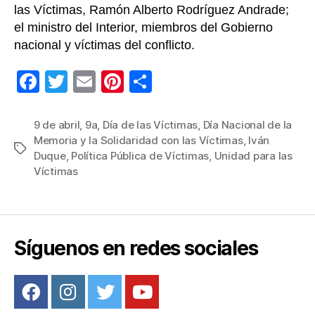
las Víctimas, Ramón Alberto Rodríguez Andrade;
el ministro del Interior, miembros del Gobierno
nacional y víctimas del conflicto.
F
T
E
Pi
C
a
wi
m
nt
o
c
tt
ail
er
m
9 de abril
,
9a
,
Día de las Víctimas
,
Día Nacional de la
Memoria y la Solidaridad con las Víctimas
,
Iván
e
er
e
p
Etiquetas
Duque
,
Política Pública de Víctimas
,
Unidad para las
b
st
ar
Víctimas
o
tir
o
k
Síguenos en redes sociales