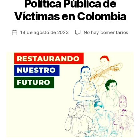
Política Pública de
Víctimas en Colombia
en
14 de agosto de 2023
No hay comentarios
Fecha
Anun
de
prog
la
para
entrada
apoy
la
ejecu
del
Acue
de
Paz
y
la
Polít
Públi
de