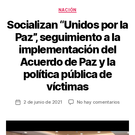
k
Categorías
NACIÓN
Socializan “Unidos por la
Paz”, seguimiento a la
implementación del
Acuerdo de Paz y la
política pública de
víctimas
en
2 de junio de 2021
No hay comentarios
Fecha
Sociali
de
“Unido
la
por
entrada
la
Paz”,