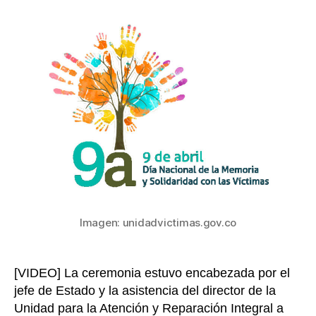
del
la
Día
entrada
de
la
Memori
y
Solidar
con
las
Víctim
del
Conflic
Imagen: unidadvictimas.gov.co
[VIDEO] La ceremonia estuvo encabezada por el
jefe de Estado y la asistencia del director de la
Unidad para la Atención y Reparación Integral a