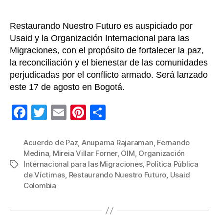
Víct
en
Colo
Restaurando Nuestro Futuro es auspiciado por
Usaid y la Organización Internacional para las
Migraciones, con el propósito de fortalecer la paz,
la reconciliación y el bienestar de las comunidades
perjudicadas por el conflicto armado. Será lanzado
este 17 de agosto en Bogotá.
F
T
E
Pi
C
a
wi
m
nt
o
c
tt
ail
er
m
Acuerdo de Paz
,
Anupama Rajaraman
,
Fernando
Medina
,
Mireia Villar Forner
,
OIM
,
Organización
e
er
e
p
Internacional para las Migraciones
,
Política Pública
Etiquetas
b
st
ar
de Víctimas
,
Restaurando Nuestro Futuro
,
Usaid
Colombia
o
tir
o