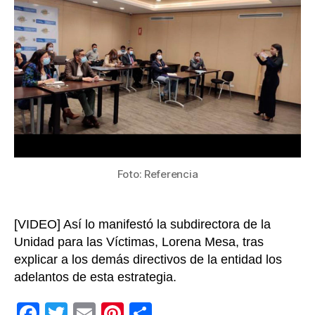
seguim
a
la
implem
del
Acuerd
de
Paz
y
la
política
Foto: Referencia
pública
de
víctim
[VIDEO] Así lo manifestó la subdirectora de la
Unidad para las Víctimas, Lorena Mesa, tras
explicar a los demás directivos de la entidad los
adelantos de esta estrategia.
F
T
E
Pi
C