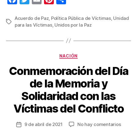
a
wi
m
nt
o
c
tt
ail
er
m
Acuerdo de Paz
,
Política Pública de Víctimas
,
Unidad
Etiquetas
para las Víctimas
,
Unidos por la Paz
e
er
e
p
b
st
ar
o
tir
Categorías
o
NACIÓN
k
Conmemoración del Día
de la Memoria y
Solidaridad con las
Víctimas del Conflicto
en
9 de abril de 2021
No hay comentarios
Fecha
Conme
de