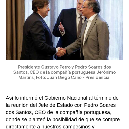
al
presid
Petro
que
abrirá
230
Tiend
Ara
en
Colom
Presidente Gustavo Petro y Pedro Soares dos
duran
Santos, CEO de la compañía portuguesa Jerónimo
el
Martins, Foto: Juan Diego Cano - Presidencia.
2023
Así lo informó el Gobierno Nacional al término de
la reunión del Jefe de Estado con Pedro Soares
dos Santos, CEO de la compañía portuguesa,
donde se planteó la posibilidad de que se compre
directamente a nuestros campesinos y