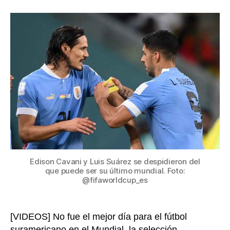
sorp
la
con
entrada
los
“gra
en
el
cier
de
fase
de
gru
del
Mun
de
Cat
Edison Cavani y Luis Suárez se despidieron del
que puede ser su último mundial. Foto:
202
@fifaworldcup_es
[VIDEOS] No fue el mejor día para el fútbol
suramericano en el Mundial, la selección