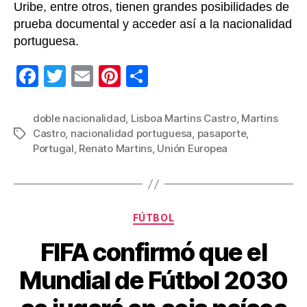
Uribe, entre otros, tienen grandes posibilidades de
prueba documental y acceder así a la nacionalidad
portuguesa.
F
T
E
Pi
C
a
wi
m
nt
o
c
tt
ail
er
m
doble nacionalidad
,
Lisboa Martins Castro
,
Martins
Castro
,
nacionalidad portuguesa
,
pasaporte
,
Etiquetas
e
er
e
p
Portugal
,
Renato Martins
,
Unión Europea
b
st
ar
o
tir
o
Categorías
FÚTBOL
k
FIFA confirmó que el
Mundial de Fútbol 2030