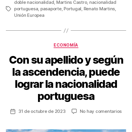
c
tt
ail
er
m
doble nacionalidad
,
Martins Castro
,
nacionalidad
portuguesa
,
pasaporte
,
Portugal
,
Renato Martins
,
Etiquetas
e
er
e
p
Unión Europea
b
st
ar
o
tir
o
Categorías
ECONOMÍA
k
Con su apellido y según
la ascendencia, puede
lograr la nacionalidad
portuguesa
en
31 de octubre de 2023
No hay comentarios
Fecha
Con
de
su
la
apell
entrada