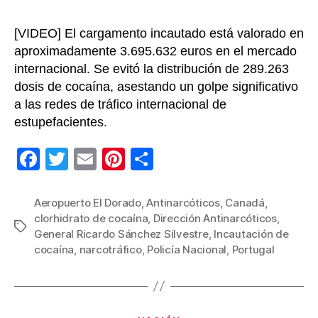
[VIDEO] El cargamento incautado está valorado en
aproximadamente 3.695.632 euros en el mercado
internacional. Se evitó la distribución de 289.263
dosis de cocaína, asestando un golpe significativo
a las redes de tráfico internacional de
estupefacientes.
F
T
E
Pi
C
a
wi
m
nt
o
c
tt
ail
er
m
Aeropuerto El Dorado
,
Antinarcóticos
,
Canadá
,
clorhidrato de cocaína
,
Dirección Antinarcóticos
,
e
er
e
p
Etiquetas
General Ricardo Sánchez Silvestre
,
Incautación de
b
st
ar
cocaína
,
narcotráfico
,
Policía Nacional
,
Portugal
o
tir
o
k