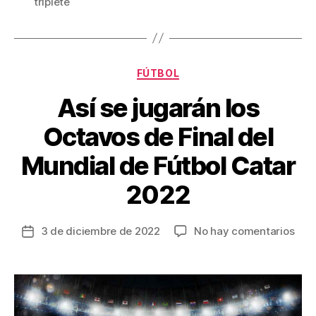
triplete
b
st
ar
o
tir
o
Categorías
FÚTBOL
k
Así se jugarán los
Octavos de Final del
Mundial de Fútbol Catar
2022
en
3 de diciembre de 2022
No hay comentarios
Fecha
Así
de
se
la
juga
entrada
los
Oct