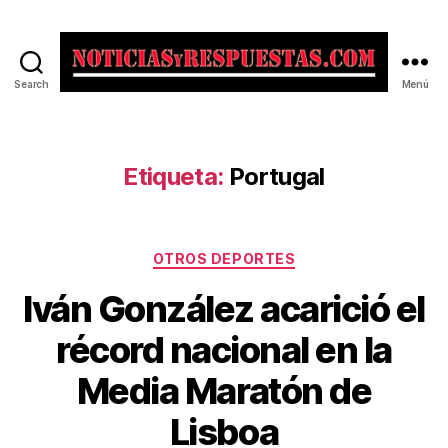
Search
Menú
Noticias
y
Respuestas
Etiqueta:
Portugal
Categorías
OTROS DEPORTES
Iván González acarició el
récord nacional en la
Media Maratón de
Lisboa