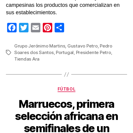
campesinas los productos que comercializan en
sus establecimientos.
F
T
E
Pi
C
a
wi
m
nt
o
c
tt
ail
er
m
Grupo Jerónimo Martins
,
Gustavo Petro
,
Pedro
Soares dos Santos
,
Portugal
,
Presidente Petro
,
Etiquetas
e
er
e
p
Tiendas Ara
b
st
ar
o
tir
o
Categorías
FÚTBOL
k
Marruecos, primera
selección africana en
semifinales de un