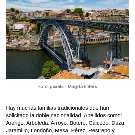
y
segú
la
asce
pued
logra
la
naci
port
Foto: pexels - Magda Ehlers
Hay muchas familias tradicionales que han
solicitado la doble nacionalidad. Apellidos como:
Arango, Arboleda, Arroyo, Botero, Caicedo, Daza,
Jaramillo, Londoño, Mesa, Pérez, Restrepo y