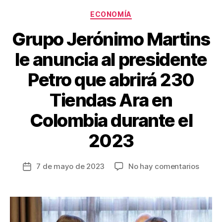
o
tir
Categorías
o
ECONOMÍA
k
Grupo Jerónimo Martins
le anuncia al presidente
Petro que abrirá 230
Tiendas Ara en
Colombia durante el
2023
en
7 de mayo de 2023
No hay comentarios
Fecha
Grupo
de
Jerón
la
Martin
entrada
le
anunc