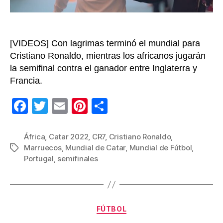
[VIDEOS] Con lagrimas terminó el mundial para
Cristiano Ronaldo, mientras los africanos jugarán
la semifinal contra el ganador entre Inglaterra y
Francia.
F
T
E
Pi
C
a
wi
m
nt
o
c
tt
ail
er
m
África
,
Catar 2022
,
CR7
,
Cristiano Ronaldo
,
Marruecos
,
Mundial de Catar
,
Mundial de Fútbol
,
Etiquetas
e
er
e
p
Portugal
,
semifinales
b
st
ar
o
tir
o
Categorías
FÚTBOL
k