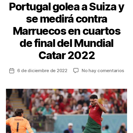
Portugal golea a Suiza y
se medirá contra
Marruecos en cuartos
de final del Mundial
Catar 2022
en
6 de diciembre de 2022
No hay comentarios
Fecha
Port
de
gol
la
a
entrada
Suiz
y
se
med
cont
Mar