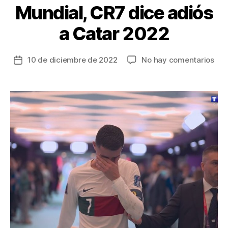
Mundial, CR7 dice adiós
a Catar 2022
en
10 de diciembre de 2022
No hay comentarios
Fecha
Mar
de
pri
la
sel
entrada
afr
en
sem
de
un
Mun
CR
dic
adi
a
Cat
202