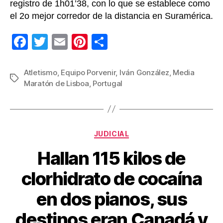
registro de 1h01’38, con lo que se establece como
el 2o mejor corredor de la distancia en Suramérica.
F
T
E
Pi
C
a
wi
m
nt
o
c
tt
ail
er
m
Atletismo
,
Equipo Porvenir
,
Iván González
,
Media
Etiquetas
Maratón de Lisboa
,
Portugal
e
er
e
p
b
st
ar
o
tir
Categorías
o
JUDICIAL
k
Hallan 115 kilos de
clorhidrato de cocaína
en dos pianos, sus
destinos eran Canadá y