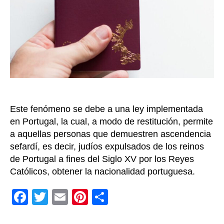
compr
ascen
judía
Este fenómeno se debe a una ley implementada
en Portugal, la cual, a modo de restitución, permite
a aquellas personas que demuestren ascendencia
sefardí, es decir, judíos expulsados de los reinos
de Portugal a fines del Siglo XV por los Reyes
Católicos, obtener la nacionalidad portuguesa.
F
T
E
Pi
C
a
wi
m
nt
o