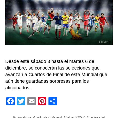
de
Fina
del
Mun
de
Fútb
Cat
202
Desde este sábado 3 hasta el martes 6 de
diciembre, se conocerán las selecciones que
avanzan a Cuartos de Final de este Mundial que
aún tiene guardadas sorpresas para los
aficionados.
F
T
E
Pi
C
a
wi
m
nt
o
Argentina
,
Australia
,
Brasil
,
Catar 2022
,
Corea del