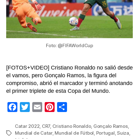
en
cuar
de
final
del
Mun
Cat
Foto: @FIFAWorldCup
202
[FOTOS+VIDEO] Cristiano Ronaldo no salió desde
el vamos, pero Gonçalo Ramos, la figura del
compromiso, abrió el marcador y terminó anotando
el primer triplete de esta Copa del Mundo.
F
T
E
Pi
C
a
wi
m
nt
o
c
tt
ail
er
m
Catar 2022
,
CR7
,
Cristiano Ronaldo
,
Gonçalo Ramos
,
Mundial de Catar
,
Mundial de Fútbol
,
Portugal
,
Suiza
,
Etiquetas
e
er
e
p