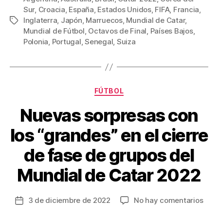
c
tt
ail
er
m
Sur
,
Croacia
,
España
,
Estados Unidos
,
FIFA
,
Francia
,
e
er
e
p
Inglaterra
,
Japón
,
Marruecos
,
Mundial de Catar
,
Etiquetas
b
st
ar
Mundial de Fútbol
,
Octavos de Final
,
Países Bajos
,
Polonia
,
Portugal
,
Senegal
,
Suiza
o
tir
o
k
Categorías
FÚTBOL
Nuevas sorpresas con
los “grandes” en el cierre
de fase de grupos del
Mundial de Catar 2022
en
3 de diciembre de 2022
No hay comentarios
Fecha
Nue
de