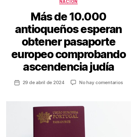
Categorías
NACIÓN
Más de 10.000
antioqueños esperan
obtener pasaporte
europeo comprobando
ascendencia judía
en
29 de abril de 2024
No hay comentarios
Fecha
Más
de
de
la
10.00
entrada
antio
esper
obtene
pasap
europ