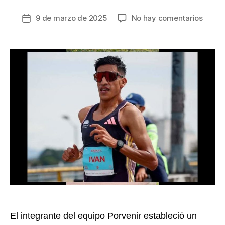
en
9 de marzo de 2025
No hay comentarios
Fecha
Iván
de
Gonzá
la
acaric
entrada
el
récor
nacion
en
la
Media
Marat
de
Lisbo
El integrante del equipo Porvenir estableció un