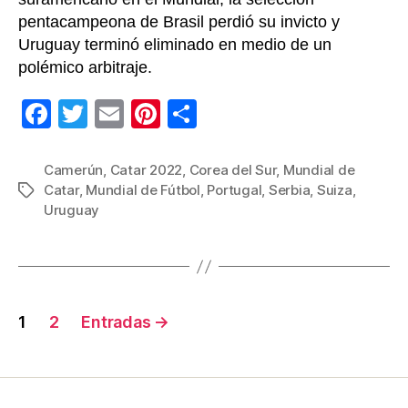
pentacampeona de Brasil perdió su invicto y
Uruguay terminó eliminado en medio de un
polémico arbitraje.
F
T
E
Pi
C
a
wi
m
nt
o
c
tt
ail
er
m
Camerún
,
Catar 2022
,
Corea del Sur
,
Mundial de
Catar
,
Mundial de Fútbol
,
Portugal
,
Serbia
,
Suiza
,
Etiquetas
e
er
e
p
Uruguay
b
st
ar
o
tir
o
Navegación
k
1
2
Entradas
→
de
entradas