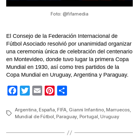
inici
en
Foto: @fifamedia
Sura
El Consejo de la Federación Internacional de
Fútbol Asociado resolvió por unanimidad organizar
una ceremonia única de celebración del centenario
en Montevideo, donde tuvo lugar la primera Copa
Mundial en 1930, así como tres partidos de la
Copa Mundial en Uruguay, Argentina y Paraguay.
F
T
E
Pi
C
a
wi
m
nt
o
c
tt
ail
er
m
Argentina
,
España
,
FIFA
,
Gianni Infantino
,
Marruecos
,
Etiquetas
Mundial de Fútbol
,
Paraguay
,
Portugal
,
Uruguay
e
er
e
p
b
st
ar