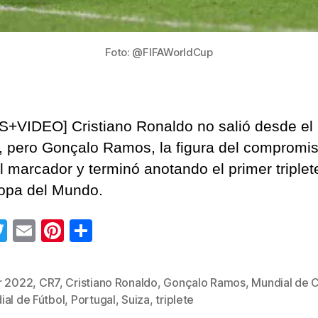
Foto: @FIFAWorldCup
+VIDEO] Cristiano Ronaldo no salió desde el
 pero Gonçalo Ramos, la figura del compromis
el marcador y terminó anotando el primer triplet
opa del Mundo.
T
E
Pi
C
wi
m
nt
o
tt
ail
er
m
r 2022
,
CR7
,
Cristiano Ronaldo
,
Gonçalo Ramos
,
Mundial de C
s
er
e
p
ial de Fútbol
,
Portugal
,
Suiza
,
triplete