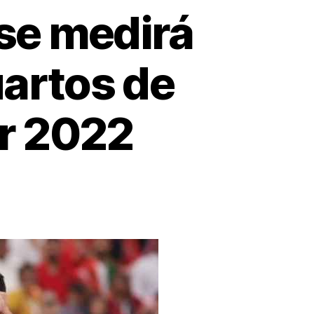
 se medirá
artos de
ar 2022
rtugal
lea
iza
dirá