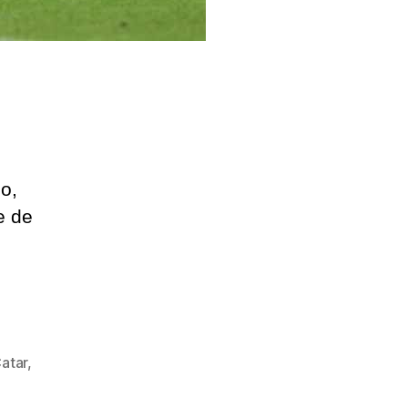
o,
e de
atar
,