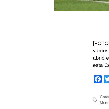
[FOTOS
vamos,
abrió 
esta C
F
a
c
Cata
Etiqueta
e
Mund