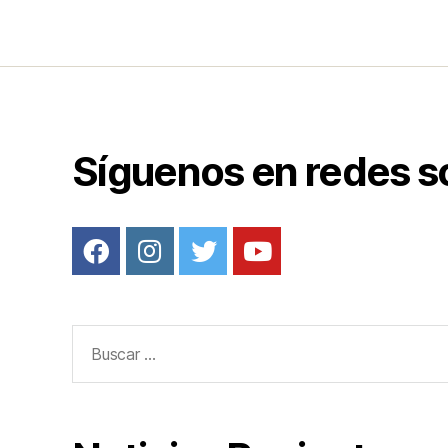
b
o
o
k
Síguenos en redes s
Buscar: