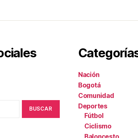
st
ar
tir
ociales
Categoría
Nación
Bogotá
Comunidad
Deportes
Fútbol
Ciclismo
Baloncesto