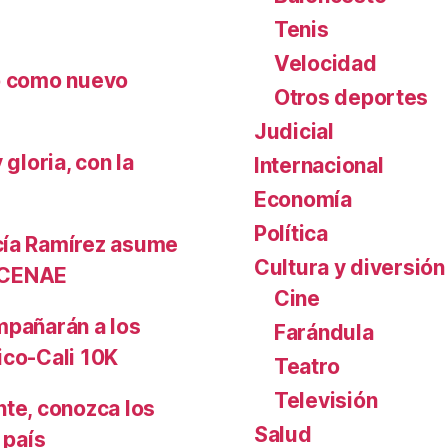
Tenis
Velocidad
nó como nuevo
Otros deportes
Judicial
gloria, con la
Internacional
Economía
Política
cía Ramírez asume
Cultura y diversión
l CENAE
Cine
mpañarán a los
Farándula
ico-Cali 10K
Teatro
Televisión
nte, conozca los
Salud
 país