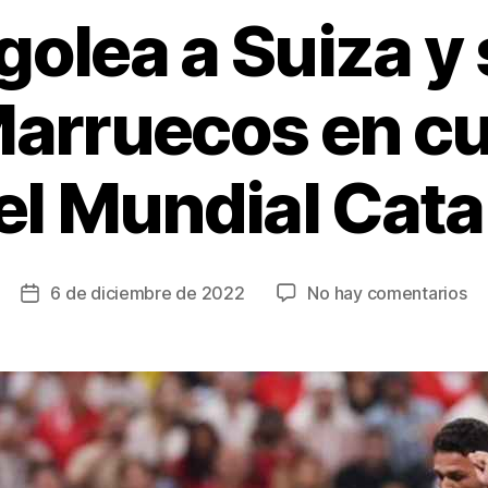
golea a Suiza y
Marruecos en cu
del Mundial Cat
en
6 de diciembre de 2022
No hay comentarios
Fecha
Po
de
go
la
a
entrada
Su
y
se
me