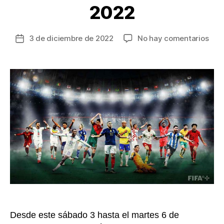
2022
en
3 de diciembre de 2022
No hay comentarios
Fecha
Así
de
se
la
juga
entrada
los
Oct
de
Fina
del
Mun
de
Fútb
Cat
202
Desde este sábado 3 hasta el martes 6 de