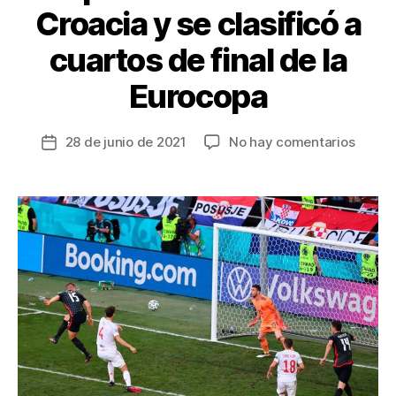
Croacia y se clasificó a
cuartos de final de la
Eurocopa
en
28 de junio de 2021
No hay comentarios
Fecha
Españ
de
derrot
la
5-
entrada
3
a
Croaci
y
se
clasifi
a
cuarto
de
final