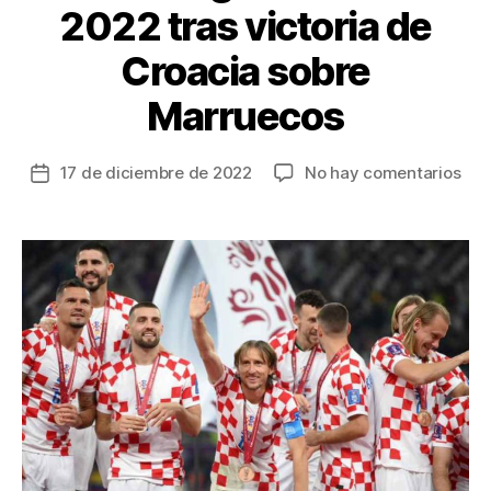
2022 tras victoria de
Croacia sobre
Marruecos
en
17 de diciembre de 2022
No hay comentarios
Fecha
Luk
de
Mod
la
cel
entrada
ter
lug
en
Cat
202
tras
vict
de
Cro
sob