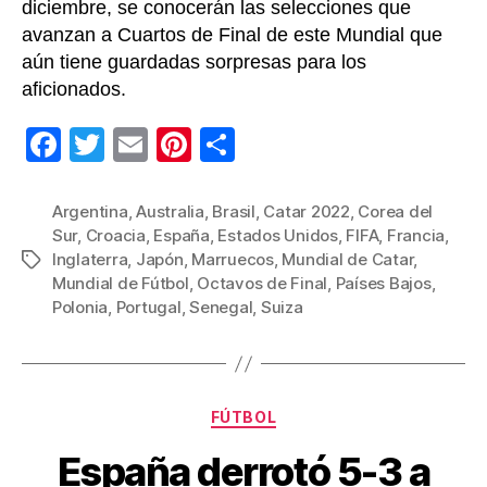
diciembre, se conocerán las selecciones que
avanzan a Cuartos de Final de este Mundial que
aún tiene guardadas sorpresas para los
aficionados.
F
T
E
Pi
C
a
wi
m
nt
o
c
tt
ail
er
m
Argentina
,
Australia
,
Brasil
,
Catar 2022
,
Corea del
Sur
,
Croacia
,
España
,
Estados Unidos
,
FIFA
,
Francia
,
e
er
e
p
Inglaterra
,
Japón
,
Marruecos
,
Mundial de Catar
,
Etiquetas
b
st
ar
Mundial de Fútbol
,
Octavos de Final
,
Países Bajos
,
Polonia
,
Portugal
,
Senegal
,
Suiza
o
tir
o
k
Categorías
FÚTBOL
España derrotó 5-3 a