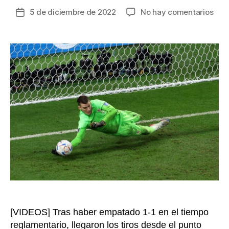
en
5 de diciembre de 2022
No hay comentarios
Fecha
Croa
de
ven
la
a
entrada
Jap
en
pena
y
se
inst
en
Cua
de
Fina
del
Mun
de
Cat
[VIDEOS] Tras haber empatado 1-1 en el tiempo
202
reglamentario, llegaron los tiros desde el punto