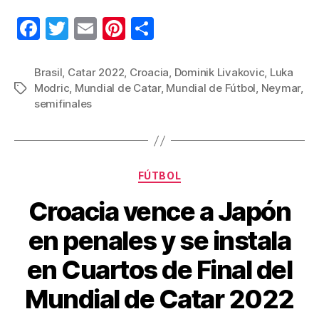
F
T
E
Pi
C
a
wi
m
nt
o
c
tt
ail
er
m
Brasil
,
Catar 2022
,
Croacia
,
Dominik Livakovic
,
Luka
Modric
,
Mundial de Catar
,
Mundial de Fútbol
,
Neymar
,
Etiquetas
e
er
e
p
semifinales
b
st
ar
o
tir
o
Categorías
FÚTBOL
k
Croacia vence a Japón
en penales y se instala
en Cuartos de Final del
Mundial de Catar 2022