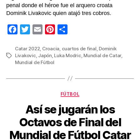
penal donde el héroe fue el arquero croata
Dominik Livakovic quien atajó tres cobros.
F
T
E
Pi
C
a
wi
m
nt
o
c
tt
ail
er
m
Catar 2022
,
Croacia
,
cuartos de final
,
Dominik
Livakovic
,
Japón
,
Luka Modric
,
Mundial de Catar
,
Etiquetas
e
er
e
p
Mundial de Fútbol
b
st
ar
o
tir
o
Categorías
FÚTBOL
k
Así se jugarán los
Octavos de Final del
Mundial de Fútbol Catar