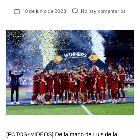
en
18 de junio de 2023
No hay comentarios
Fecha
Españ
de
camp
la
de
entrada
la
UEFA
Nation
Leagu
con
Unai
Simón
como
héroe
[FOTOS+VIDEOS] De la mano de Luis de la