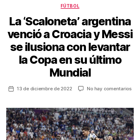
Categorías
o
FÚTBOL
k
La ‘Scaloneta’ argentina
venció a Croacia y Messi
se ilusiona con levantar
la Copa en su último
Mundial
en
13 de diciembre de 2022
No hay comentarios
Fecha
La
de
‘Sc
la
arg
entrada
ven
a
Cro
y