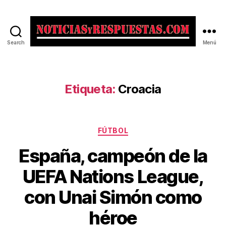
Search
Menú
Noticias
y
Respuestas
Etiqueta:
Croacia
Categorías
FÚTBOL
España, campeón de la
UEFA Nations League,
con Unai Simón como
héroe