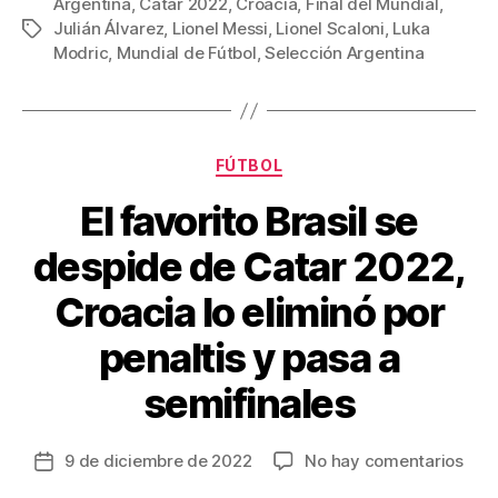
c
tt
ail
er
m
Argentina
,
Catar 2022
,
Croacia
,
Final del Mundial
,
Julián Álvarez
,
Lionel Messi
,
Lionel Scaloni
,
Luka
Etiquetas
e
er
e
p
Modric
,
Mundial de Fútbol
,
Selección Argentina
b
st
ar
o
tir
o
Categorías
FÚTBOL
k
El favorito Brasil se
despide de Catar 2022,
Croacia lo eliminó por
penaltis y pasa a
semifinales
en
9 de diciembre de 2022
No hay comentarios
Fecha
El
de