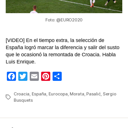
de
la
Euroc
Foto: @EURO2020
[VIDEO] En el tiempo extra, la selección de
España logró marcar la diferencia y salir del susto
que le ocasionó la remontada de Croacia. Habla
Luis Enrique.
F
T
E
Pi
C
a
wi
m
nt
o
c
tt
ail
er
m
Croacia
,
España
,
Eurocopa
,
Morata
,
Pasalić
,
Sergio
Etiquetas
Busquets
e
er
e
p
b
st
ar
o
tir