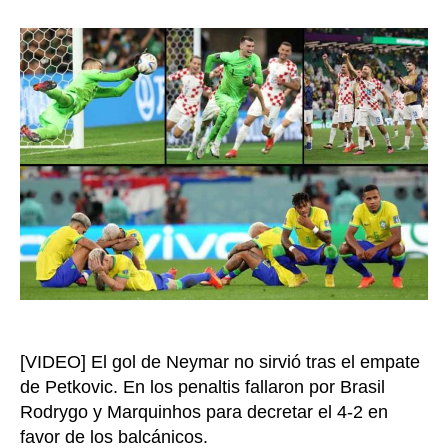
favo
la
Bras
entrada
se
des
de
Cata
2022
Croa
lo
elim
por
pena
y
pas
a
semi
[VIDEO] El gol de Neymar no sirvió tras el empate
de Petkovic. En los penaltis fallaron por Brasil
Rodrygo y Marquinhos para decretar el 4-2 en
favor de los balcánicos.