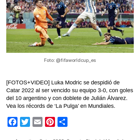
Mes
se
ilus
con
lev
la
Cop
en
su
Foto: @fifaworldcup_es
últ
Mun
[FOTOS+VIDEO] Luka Modric se despidió de
Catar 2022 al ser vencido su equipo 3-0, con goles
del 10 argentino y con doblete de Julián Álvarez.
Vea los récords de ‘La Pulga’ en Mundiales.
F
T
E
Pi
C
a
wi
m
nt
o