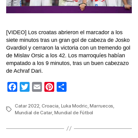
Mar
[VIDEO] Los croatas abrieron el marcador a los
siete minutos tras un gran gol de cabeza de Josko
Gvardiol y cerraron la victoria con un tremendo gol
de Mislav Orsic a los 42. Los marroquíes habían
empatado a los 9 minutos, tras un buen cabezazo
de Achraf Dari.
F
T
E
Pi
C
a
wi
m
nt
o
c
tt
ail
er
m
Catar 2022
,
Croacia
,
Luka Modric
,
Marruecos
,
Etiquetas
Mundial de Catar
,
Mundial de Fútbol
e
er
e
p
b
st
ar
o
tir