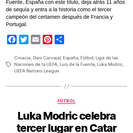
Fuente, España con este título, deja atrás 11 años
de sequía y entra a la historia como el tercer
campeón del certamen después de Francia y
Portugal.
F
T
E
Pi
C
a
wi
m
nt
o
c
tt
ail
er
m
Croacia
,
Dani Carvajal
,
España
,
Fútbol
,
Liga de las
Naciones de la UEFA
,
Luis de la Fuente
,
Luka Modric
,
Etiquetas
e
er
e
p
UEFA Nations League
b
st
ar
o
tir
o
Categorías
FÚTBOL
k
Luka Modric celebra
tercer lugar en Catar