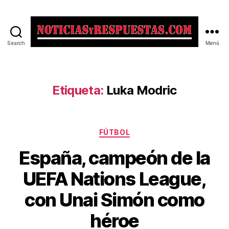
Search
Menú
Noticias
y
Respuestas
Etiqueta:
Luka Modric
Categorías
FÚTBOL
España, campeón de la
UEFA Nations League,
con Unai Simón como
héroe