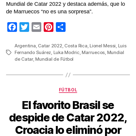
Mundial de Catar 2022 y destaca además, que lo
de Marruecos “no es una sorpresa”.
F
T
E
Pi
C
a
wi
m
nt
o
c
tt
ail
er
m
Argentina
,
Catar 2022
,
Costa Rica
,
Lionel Messi
,
Luis
Fernando Suárez
,
Luka Modric
,
Marruecos
,
Mundial
Etiquetas
e
er
e
p
de Catar
,
Mundial de Fútbol
b
st
ar
o
tir
o
Categorías
FÚTBOL
k
El favorito Brasil se
despide de Catar 2022,
Croacia lo eliminó por