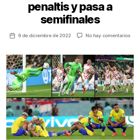
penaltis y pasa a
semifinales
en
9 de diciembre de 2022
No hay comentarios
Fecha
El
de
favo
la
Bras
entrada
se
des
de
Cata
2022
Croa
lo
elim
por
pena
y
pas