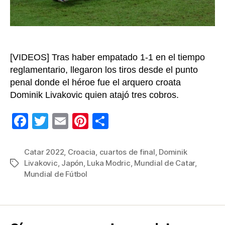
Fina
del
Mun
de
Cat
[VIDEOS] Tras haber empatado 1-1 en el tiempo
202
reglamentario, llegaron los tiros desde el punto
penal donde el héroe fue el arquero croata
Dominik Livakovic quien atajó tres cobros.
F
T
E
Pi
C
a
wi
m
nt
o
c
tt
ail
er
m
Catar 2022
,
Croacia
,
cuartos de final
,
Dominik
Livakovic
,
Japón
,
Luka Modric
,
Mundial de Catar
,
Etiquetas
e
er
e
p
Mundial de Fútbol
b
st
ar
o
tir
o