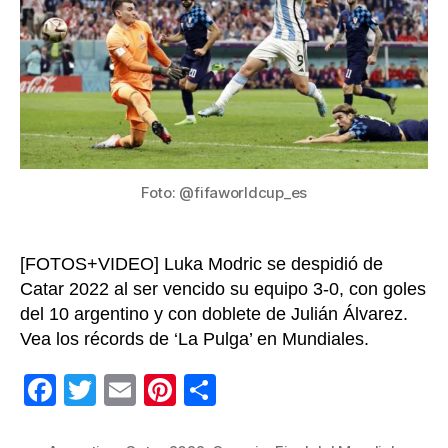
Mes
se
ilus
con
lev
la
Cop
en
su
Foto: @fifaworldcup_es
últ
Mun
[FOTOS+VIDEO] Luka Modric se despidió de
Catar 2022 al ser vencido su equipo 3-0, con goles
del 10 argentino y con doblete de Julián Álvarez.
Vea los récords de ‘La Pulga’ en Mundiales.
F
T
E
Pi
C
a
wi
m
nt
o