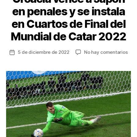
en penales y se instala
en Cuartos de Final del
Mundial de Catar 2022
en
5 de diciembre de 2022
No hay comentarios
Fecha
Croa
de
ven
la
a
entrada
Jap
en
pena
y
se
inst
en
Cua
de