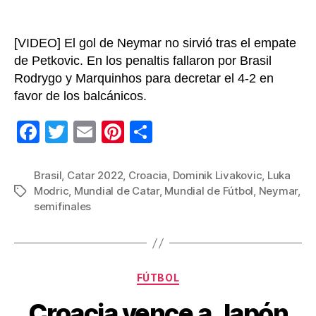
a
semi
[VIDEO] El gol de Neymar no sirvió tras el empate
de Petkovic. En los penaltis fallaron por Brasil
Rodrygo y Marquinhos para decretar el 4-2 en
favor de los balcánicos.
F
T
E
Pi
C
a
wi
m
nt
o
c
tt
ail
er
m
Brasil
,
Catar 2022
,
Croacia
,
Dominik Livakovic
,
Luka
Modric
,
Mundial de Catar
,
Mundial de Fútbol
,
Neymar
,
Etiquetas
e
er
e
p
semifinales
b
st
ar
o
tir
o
Categorías
FÚTBOL
k
Croacia vence a Japón