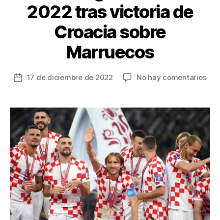
2022 tras victoria de
Croacia sobre
Marruecos
en
17 de diciembre de 2022
No hay comentarios
Fecha
Luk
de
Mod
la
cel
entrada
ter
lug
en
Cat
202
tras
vict
de
Cro
sob