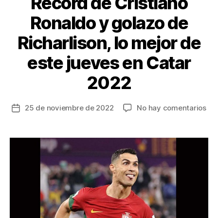
Récord de Cristiano
Ronaldo y golazo de
Richarlison, lo mejor de
este jueves en Catar
2022
en
25 de noviembre de 2022
No hay comentarios
Fecha
Ré
de
de
la
Cri
entrada
Ron
y
gol
de
Ric
lo
mej