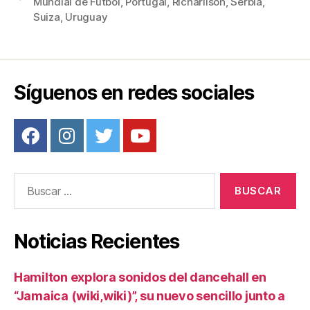
Mundial de Fútbol
,
Portugal
,
Richarlison
,
Serbia
,
b
st
ar
Suiza
,
Uruguay
o
tir
o
k
Síguenos en redes sociales
Buscar:
Noticias Recientes
Hamilton explora sonidos del dancehall en
“Jamaica (wiki,wiki)”, su nuevo sencillo junto a