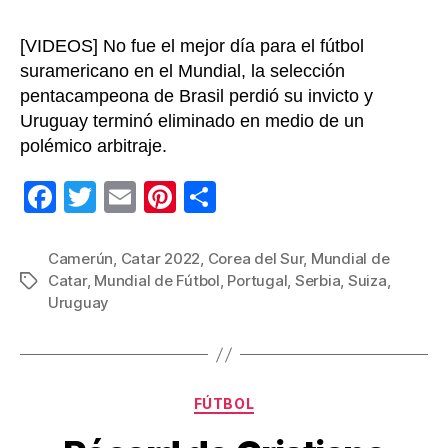
[VIDEOS] No fue el mejor día para el fútbol
suramericano en el Mundial, la selección
pentacampeona de Brasil perdió su invicto y
Uruguay terminó eliminado en medio de un
polémico arbitraje.
F
T
E
Pi
C
a
wi
m
nt
o
c
tt
ail
er
m
Camerún
,
Catar 2022
,
Corea del Sur
,
Mundial de
Catar
,
Mundial de Fútbol
,
Portugal
,
Serbia
,
Suiza
,
Etiquetas
e
er
e
p
Uruguay
b
st
ar
o
tir
o
Categorías
FÚTBOL
k