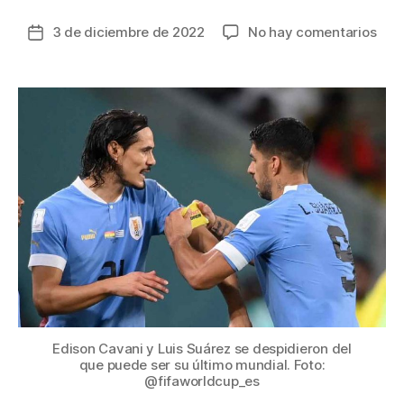
en
3 de diciembre de 2022
No hay comentarios
Fecha
Nue
de
sorp
la
con
entrada
los
“gra
en
el
cier
de
fase
de
gru
del
Mun
de
Cat
Edison Cavani y Luis Suárez se despidieron del
que puede ser su último mundial. Foto:
202
@fifaworldcup_es