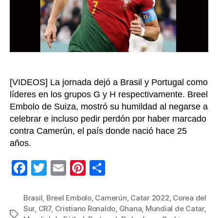
de
est
jue
en
Cat
20
[VIDEOS] La jornada dejó a Brasil y Portugal como
líderes en los grupos G y H respectivamente. Breel
Embolo de Suiza, mostró su humildad al negarse a
celebrar e incluso pedir perdón por haber marcado
contra Camerún, el país donde nació hace 25
años.
F
T
E
Pi
C
a
wi
m
nt
o
c
tt
ail
er
m
Brasil
,
Breel Embolo
,
Camerún
,
Catar 2022
,
Corea del
Sur
,
CR7
,
Cristiano Ronaldo
,
Ghana
,
Mundial de Catar
,
e
er
e
p
Etiquetas