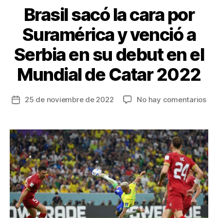
Brasil sacó la cara por
Suramérica y venció a
Serbia en su debut en el
Mundial de Catar 2022
en
25 de noviembre de 2022
No hay comentarios
Fecha
Bra
de
sa
la
la
entrada
car
por
Sur
y
ven
a
Ser
en