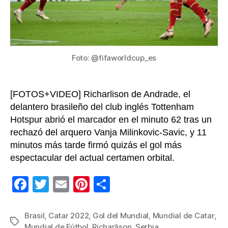
su
deb
en
el
Mun
Foto: @fifaworldcup_es
de
Cat
20
[FOTOS+VIDEO] Richarlison de Andrade, el
delantero brasileño del club inglés Tottenham
Hotspur abrió el marcador en el minuto 62 tras un
rechazó del arquero Vanja Milinkovic-Savic, y 11
minutos más tarde firmó quizás el gol más
espectacular del actual certamen orbital.
F
T
E
Pi
C
a
wi
m
nt
o
c
tt
ail
er
m
Brasil
,
Catar 2022
,
Gol del Mundial
,
Mundial de Catar
,
Etiquetas
Mundial de Fútbol
,
Richarlison
,
Serbia