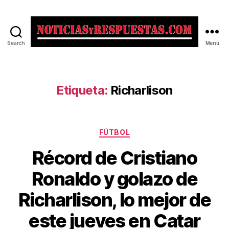
Search
Menú
Noticias
y
Respuestas
Etiqueta:
Richarlison
Categorías
FÚTBOL
Récord de Cristiano
Ronaldo y golazo de
Richarlison, lo mejor de
este jueves en Catar