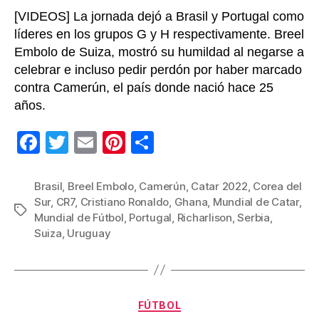
[VIDEOS] La jornada dejó a Brasil y Portugal como
líderes en los grupos G y H respectivamente. Breel
Embolo de Suiza, mostró su humildad al negarse a
celebrar e incluso pedir perdón por haber marcado
contra Camerún, el país donde nació hace 25
años.
F
T
E
Pi
C
a
wi
m
nt
o
c
tt
ail
er
m
Brasil
,
Breel Embolo
,
Camerún
,
Catar 2022
,
Corea del
Sur
,
CR7
,
Cristiano Ronaldo
,
Ghana
,
Mundial de Catar
,
e
er
e
p
Etiquetas
Mundial de Fútbol
,
Portugal
,
Richarlison
,
Serbia
,
b
st
ar
Suiza
,
Uruguay
o
tir
o
k
Categorías
FÚTBOL