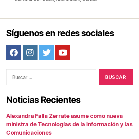
e
er
e
p
b
st
ar
o
tir
o
Síguenos en redes sociales
k
Buscar:
Noticias Recientes
Alexandra Falla Zerrate asume como nueva
ministra de Tecnologías de la Información y las
Comunicaciones