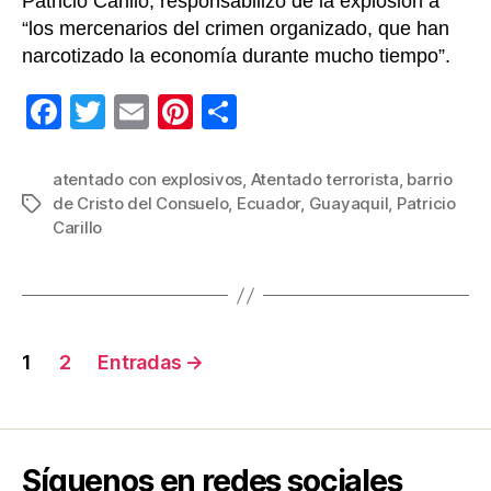
Patricio Carillo, responsabilizó de la explosión a
“los mercenarios del crimen organizado, que han
narcotizado la economía durante mucho tiempo”.
F
T
E
Pi
C
a
wi
m
nt
o
c
tt
ail
er
m
atentado con explosivos
,
Atentado terrorista
,
barrio
de Cristo del Consuelo
,
Ecuador
,
Guayaquil
,
Patricio
Etiquetas
e
er
e
p
Carillo
b
st
ar
o
tir
o
Navegación
k
1
2
Entradas
→
de
entradas
Síguenos en redes sociales