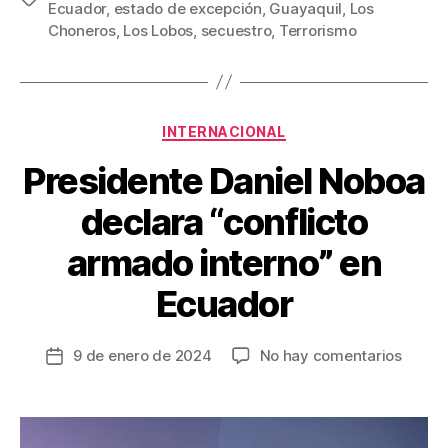
Ecuador
,
estado de excepción
,
Guayaquil
,
Los
b
st
ar
Choneros
,
Los Lobos
,
secuestro
,
Terrorismo
o
tir
o
k
Categorías
INTERNACIONAL
Presidente Daniel Noboa
declara “conflicto
armado interno” en
Ecuador
en
9 de enero de 2024
No hay comentarios
Fecha
Presid
de
Daniel
la
Noboa
entrada
declar