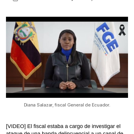
Sicari
de
asesi
la
al
entrada
fiscal
César
Suáre
en
Guaya
Ecuad
Diana Salazar, fiscal General de Ecuador.
[VIDEO] El fiscal estaba a cargo de investigar el
ataque de una banda delincuencial a un canal de