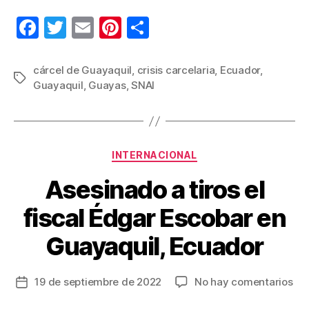
F
T
E
Pi
C
a
wi
m
nt
o
c
tt
ail
er
m
cárcel de Guayaquil
,
crisis carcelaria
,
Ecuador
,
Etiquetas
Guayaquil
,
Guayas
,
SNAI
e
er
e
p
b
st
ar
o
tir
Categorías
o
INTERNACIONAL
k
Asesinado a tiros el
fiscal Édgar Escobar en
Guayaquil, Ecuador
en
19 de septiembre de 2022
No hay comentarios
Fecha
As
de