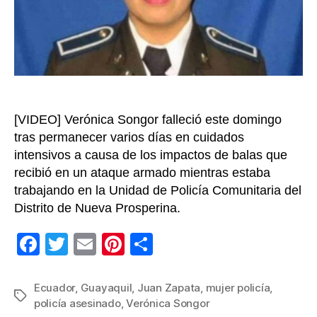
Ecua
[VIDEO] Verónica Songor falleció este domingo
tras permanecer varios días en cuidados
intensivos a causa de los impactos de balas que
recibió en un ataque armado mientras estaba
trabajando en la Unidad de Policía Comunitaria del
Distrito de Nueva Prosperina.
F
T
E
Pi
C
a
wi
m
nt
o
c
tt
ail
er
m
Ecuador
,
Guayaquil
,
Juan Zapata
,
mujer policía
,
Etiquetas
policía asesinado
,
Verónica Songor
e
er
e
p