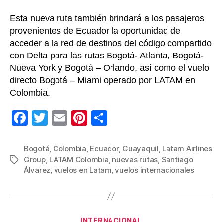
Esta nueva ruta también brindará a los pasajeros
provenientes de Ecuador la oportunidad de
acceder a la red de destinos del código compartido
con Delta para las rutas Bogotá- Atlanta, Bogotá-
Nueva York y Bogotá – Orlando, así como el vuelo
directo Bogotá – Miami operado por LATAM en
Colombia.
F
T
E
Pi
C
a
wi
m
nt
o
c
tt
ail
er
m
Bogotá
,
Colombia
,
Ecuador
,
Guayaquil
,
Latam Airlines
Group
,
LATAM Colombia
,
nuevas rutas
,
Santiago
Etiquetas
e
er
e
p
Álvarez
,
vuelos en Latam
,
vuelos internacionales
b
st
ar
o
tir
o
Categorías
INTERNACIONAL