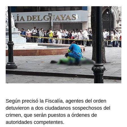
a
la
tir
entrada
el
fis
Éd
Es
en
Gua
Ec
Según precisó la Fiscalía, agentes del orden
detuvieron a dos ciudadanos sospechosos del
crimen, que serán puestos a órdenes de
autoridades competentes.