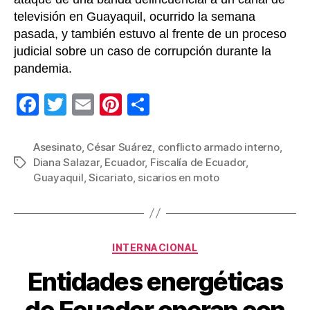
televisión en Guayaquil, ocurrido la semana
pasada, y también estuvo al frente de un proceso
judicial sobre un caso de corrupción durante la
pandemia.
F
T
E
Pi
C
a
wi
m
nt
o
c
tt
ail
er
m
Asesinato
,
César Suárez
,
conflicto armado interno
,
Diana Salazar
,
Ecuador
,
Fiscalía de Ecuador
,
Etiquetas
e
er
e
p
Guayaquil
,
Sicariato
,
sicarios en moto
b
st
ar
o
tir
o
Categorías
INTERNACIONAL
k
Entidades energéticas