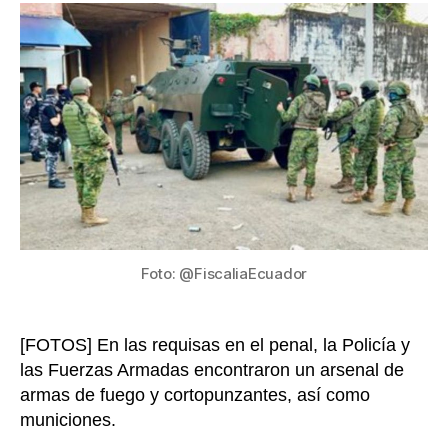
31
entrada
la
cifra
de
muert
y
a
14
los
herido
en
cárcel
de
Foto: @FiscaliaEcuador
Guayaq
Ecuad
[FOTOS] En las requisas en el penal, la Policía y
las Fuerzas Armadas encontraron un arsenal de
armas de fuego y cortopunzantes, así como
municiones.