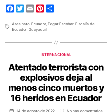
F
T
E
Pi
C
a
wi
m
nt
o
c
tt
ail
er
m
Asesinato
,
Ecuador
,
Édgar Escobar
,
Fiscalía de
Etiquetas
Ecuador
,
Guayaquil
e
er
e
p
b
st
ar
o
tir
Categorías
o
INTERNACIONAL
k
Atentado terrorista con
explosivos deja al
menos cinco muertos y
16 heridos en Ecuador
en
14 de agosto de 2022
No hay comentarios
Fecha