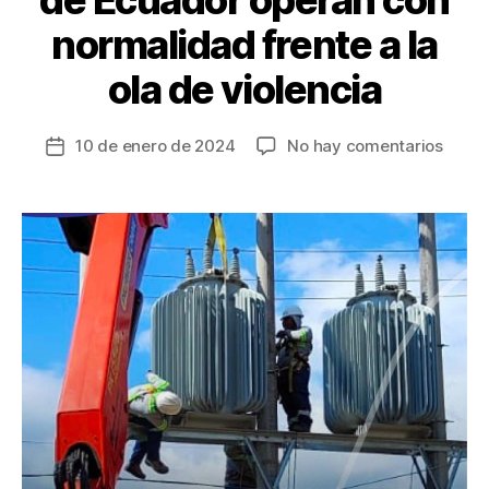
de Ecuador operan con
normalidad frente a la
ola de violencia
en
10 de enero de 2024
No hay comentarios
Fecha
Entid
de
energ
la
de
entrada
Ecuad
opera
con
norma
frent
a
la
ola
de
violen