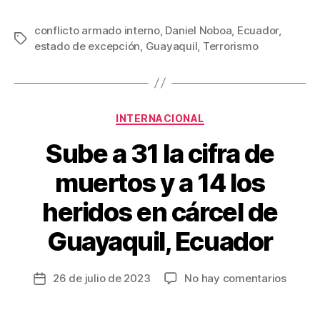
a
wi
m
nt
o
c
tt
ail
er
m
conflicto armado interno
,
Daniel Noboa
,
Ecuador
,
Etiquetas
estado de excepción
,
Guayaquil
,
Terrorismo
e
er
e
p
b
st
ar
o
tir
Categorías
o
INTERNACIONAL
k
Sube a 31 la cifra de
muertos y a 14 los
heridos en cárcel de
Guayaquil, Ecuador
en
26 de julio de 2023
No hay comentarios
Fecha
Sube
de
a
la