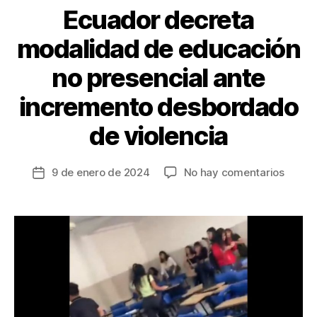
k
Ecuador decreta
modalidad de educación
no presencial ante
incremento desbordado
de violencia
en
9 de enero de 2024
No hay comentarios
Fecha
Ecuad
de
decre
la
modal
entrada
de
educa
no
presen
ante
incre