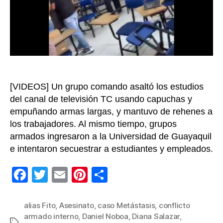
desbo
de
violen
[VIDEOS] Un grupo comando asaltó los estudios
del canal de televisión TC usando capuchas y
empuñando armas largas, y mantuvo de rehenes a
los trabajadores. Al mismo tiempo, grupos
armados ingresaron a la Universidad de Guayaquil
e intentaron secuestrar a estudiantes y empleados.
F
T
E
Pi
C
a
wi
m
nt
o
c
tt
ail
er
m
alias Fito
,
Asesinato
,
caso Metástasis
,
conflicto
armado interno
,
Daniel Noboa
,
Diana Salazar
,
e
er
e
p
Etiquetas