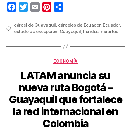
F
T
E
Pi
C
a
wi
m
nt
o
c
tt
ail
er
m
cárcel de Guayaquil
,
cárceles de Ecuador
,
Ecuador
,
Etiquetas
estado de excepción
,
Guayaquil
,
heridos
,
muertos
e
er
e
p
b
st
ar
o
tir
Categorías
o
ECONOMÍA
k
LATAM anuncia su
nueva ruta Bogotá –
Guayaquil que fortalece
la red internacional en
Colombia