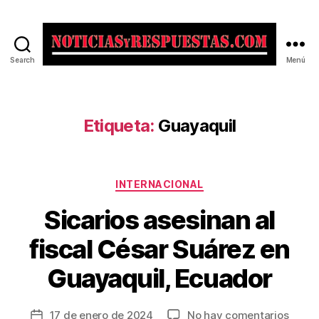
Search
Menú
Noticias
y
Respuestas
Etiqueta:
Guayaquil
Categorías
INTERNACIONAL
Sicarios asesinan al
fiscal César Suárez en
Guayaquil, Ecuador
en
17 de enero de 2024
No hay comentarios
Fecha