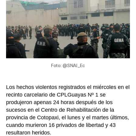
deja
5
reclu
muer
y
18
herid
Foto: @SNAI_Ec
Los hechos violentos registrados el miércoles en el
recinto carcelario de CPLGuayas Nº 1 se
produjeron apenas 24 horas después de los
sucesos en el Centro de Rehabilitación de la
provincia de Cotopaxi, el lunes y el martes últimos,
cuando murieron 16 privados de libertad y 43
resultaron heridos.