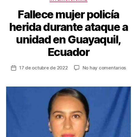
k
Fallece mujer policía
herida durante ataque a
unidad en Guayaquil,
Ecuador
en
17 de octubre de 2022
No hay comentarios
Fecha
Falle
de
muje
la
polic
entrada
heri
dura
ataq
a
unid
en
Guay