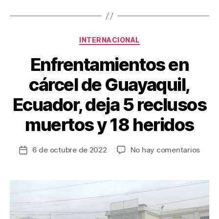
b
st
ar
o
tir
Categorías
o
INTERNACIONAL
k
Enfrentamientos en
cárcel de Guayaquil,
Ecuador, deja 5 reclusos
muertos y 18 heridos
en
6 de octubre de 2022
No hay comentarios
Fecha
Enfre
de
en
la
cárce
entrada
de
Guaya
Ecuad