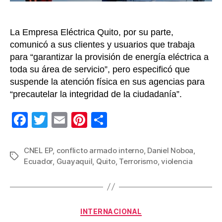
La Empresa Eléctrica Quito, por su parte,
comunicó a sus clientes y usuarios que trabaja
para “garantizar la provisión de energía eléctrica a
toda su área de servicio”, pero especificó que
suspende la atención física en sus agencias para
“precautelar la integridad de la ciudadanía”.
F
T
E
Pi
C
a
wi
m
nt
o
c
tt
ail
er
m
CNEL EP
,
conflicto armado interno
,
Daniel Noboa
,
Etiquetas
Ecuador
,
Guayaquil
,
Quito
,
Terrorismo
,
violencia
e
er
e
p
b
st
ar
o
tir
Categorías
o
INTERNACIONAL