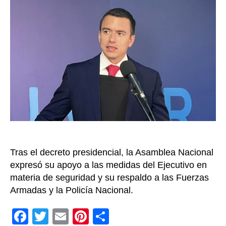
“confl
armad
intern
en
Ecuad
Tras el decreto presidencial, la Asamblea Nacional
expresó su apoyo a las medidas del Ejecutivo en
materia de seguridad y su respaldo a las Fuerzas
Armadas y la Policía Nacional.
F
T
E
Pi
C