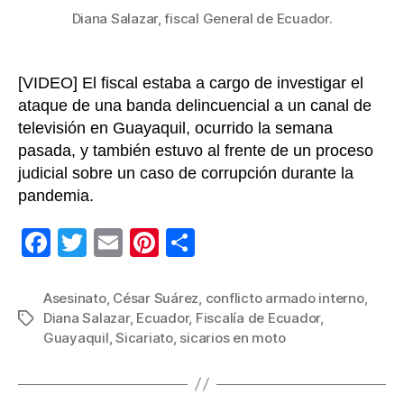
Diana Salazar, fiscal General de Ecuador.
[VIDEO] El fiscal estaba a cargo de investigar el
ataque de una banda delincuencial a un canal de
televisión en Guayaquil, ocurrido la semana
pasada, y también estuvo al frente de un proceso
judicial sobre un caso de corrupción durante la
pandemia.
F
T
E
Pi
C
a
wi
m
nt
o
c
tt
ail
er
m
Asesinato
,
César Suárez
,
conflicto armado interno
,
Diana Salazar
,
Ecuador
,
Fiscalía de Ecuador
,
Etiquetas
e
er
e
p
Guayaquil
,
Sicariato
,
sicarios en moto
b
st
ar
o
tir