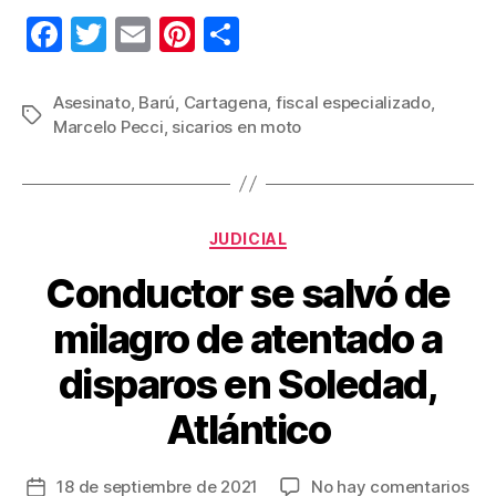
F
T
E
Pi
C
a
wi
m
nt
o
c
tt
ail
er
m
Asesinato
,
Barú
,
Cartagena
,
fiscal especializado
,
Etiquetas
Marcelo Pecci
,
sicarios en moto
e
er
e
p
b
st
ar
o
tir
Categorías
o
JUDICIAL
k
Conductor se salvó de
milagro de atentado a
disparos en Soledad,
Atlántico
en
18 de septiembre de 2021
No hay comentarios
Fecha