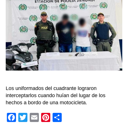
entrada
sicar
que
acab
de
come
un
homi
en
Jamu
Los uniformados del cuadrante lograron
interceptarlos cuando huían del lugar de los
hechos a bordo de una motocicleta.
F
T
E
Pi
C
a
wi
m
nt
o