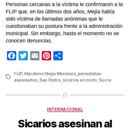
Personas cercanas a la víctima le confirmaron a la
FLIP que, en los últimos dos años, Mejía había
sido víctima de llamadas anónimas que le
cuestionaban su postura frente a la administración
municipal. Sin embargo, hasta el momento no se
conocen denuncias.
F
T
E
Pi
C
a
wi
m
nt
o
c
tt
ail
er
m
FLIP
,
Mardonio Mejía Mendoza
,
periodistas
Etiquetas
asesinados
,
San Pedro
,
sicarios en moto
,
Sucre
e
er
e
p
b
st
ar
o
tir
Categorías
o
INTERNACIONAL
k
Sicarios asesinan al