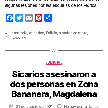
algunas lesiones por las esquirlas de los vidrios.
F
T
E
Pi
C
a
wi
m
nt
o
c
tt
ail
er
m
atentado
,
Atlántico
,
Policía
,
sicarios en moto
,
Etiquetas
Soledad
e
er
e
p
b
st
ar
o
tir
Categorías
o
JUDICIAL
k
Sicarios asesinaron a
dos personas en Zona
Bananera, Magdalena
en
31 de agosto de 2021
No hay comentarios
Fecha