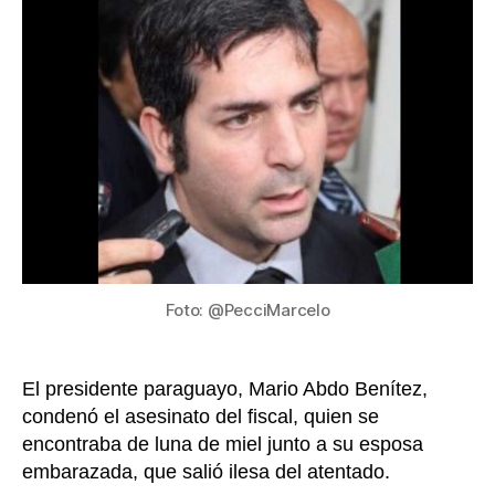
Fiscal
Espec
de
Parag
en
la
isla
de
Barú
Foto: @PecciMarcelo
El presidente paraguayo, Mario Abdo Benítez,
condenó el asesinato del fiscal, quien se
encontraba de luna de miel junto a su esposa
embarazada, que salió ilesa del atentado.