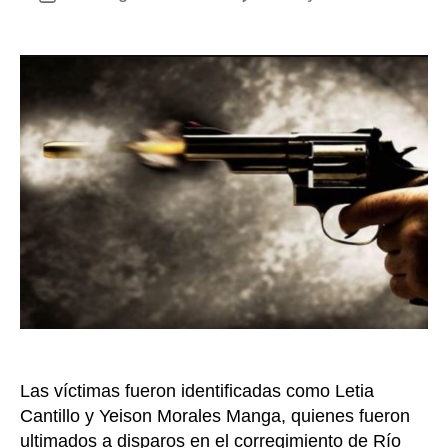
Sicar
de
asesi
la
a
entrada
dos
pers
en
Zona
Banan
Magd
Las víctimas fueron identificadas como Letia
Cantillo y Yeison Morales Manga, quienes fueron
ultimados a disparos en el corregimiento de Río