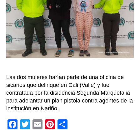
India”
acus
de
parti
en
el
homi
de
un
polic
en
Las dos mujeres harían parte de una oficina de
Past
sicarios que delinque en Cali (Valle) y fue
contratada por la disidencia Segunda Marquetalia
para adelantar un plan pistola contra agentes de la
institución en Nariño.
F
T
E
Pi
C
a
wi
m
nt
o