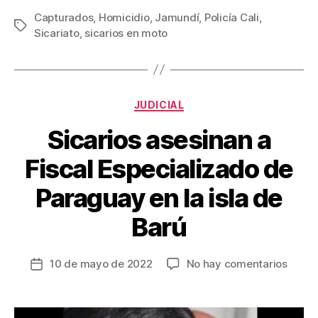
c
tt
ail
er
m
Capturados
,
Homicidio
,
Jamundí
,
Policía Cali
,
Etiquetas
Sicariato
,
sicarios en moto
e
er
e
p
b
st
ar
o
tir
Categorías
o
JUDICIAL
k
Sicarios asesinan a
Fiscal Especializado de
Paraguay en la isla de
Barú
en
10 de mayo de 2022
No hay comentarios
Fecha
Sicari
de
asesi
la
a
entrada