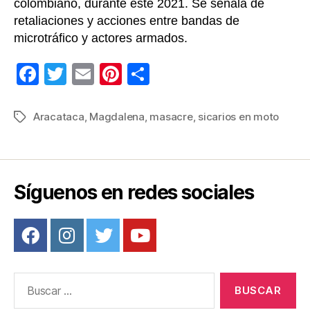
colombiano, durante este 2021. Se señala de
retaliaciones y acciones entre bandas de
microtráfico y actores armados.
F
T
E
Pi
C
a
wi
m
nt
o
c
tt
ail
er
m
Aracataca
,
Magdalena
,
masacre
,
sicarios en moto
Etiquetas
e
er
e
p
b
st
ar
o
tir
Síguenos en redes sociales
o
k
Buscar: