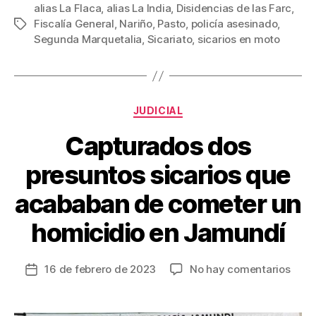
c
tt
ail
er
m
alias La Flaca
,
alias La India
,
Disidencias de las Farc
,
Fiscalía General
,
Nariño
,
Pasto
,
policía asesinado
,
Etiquetas
e
er
e
p
Segunda Marquetalia
,
Sicariato
,
sicarios en moto
b
st
ar
o
tir
o
Categorías
JUDICIAL
k
Capturados dos
presuntos sicarios que
acababan de cometer un
homicidio en Jamundí
en
16 de febrero de 2023
No hay comentarios
Fecha
Capt
de
dos
la
pres