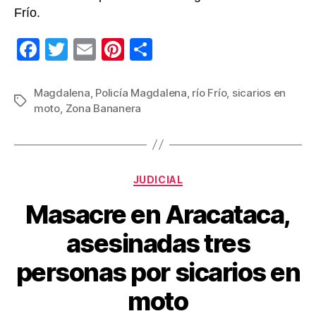
Frío.
F
T
E
Pi
C
a
wi
m
nt
o
c
tt
ail
er
m
Magdalena
,
Policía Magdalena
,
río Frío
,
sicarios en
Etiquetas
moto
,
Zona Bananera
e
er
e
p
b
st
ar
o
tir
Categorías
o
JUDICIAL
k
Masacre en Aracataca,
asesinadas tres
personas por sicarios en
moto