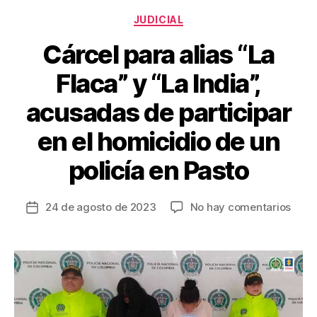
o
Categorías
JUDICIAL
k
Cárcel para alias “La
Flaca” y “La India”,
acusadas de participar
en el homicidio de un
policía en Pasto
en
24 de agosto de 2023
No hay comentarios
Fecha
Cárc
de
para
la
alias
entrada
“La
Flaca
y
“La