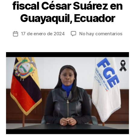
fiscal César Suárez en
Guayaquil, Ecuador
en
17 de enero de 2024
No hay comentarios
Fecha
Sicari
de
asesi
la
al
entrada
fiscal
César
Suáre
en
Guaya
Ecuad