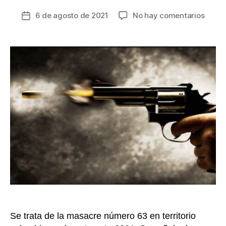
en
6 de agosto de 2021
No hay comentarios
Fecha
Masa
de
en
la
Araca
entrada
asesi
tres
perso
por
sicari
en
moto
Se trata de la masacre número 63 en territorio