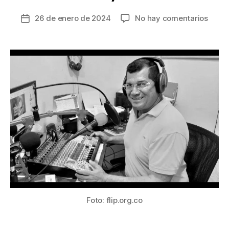
en
26 de enero de 2024
No hay comentarios
Fecha
Sicar
de
asesi
la
al
entrada
perio
Mardo
Mejía
Mend
en
San
Pedro
Sucre
Foto: flip.org.co