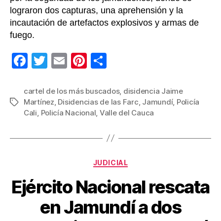
lograron dos capturas, una aprehensión y la
incautación de artefactos explosivos y armas de
fuego.
F
T
E
Pi
C
a
wi
m
nt
o
c
tt
ail
er
m
cartel de los más buscados
,
disidencia Jaime
Martínez
,
Disidencias de las Farc
,
Jamundí
,
Policía
Etiquetas
e
er
e
p
Cali
,
Policía Nacional
,
Valle del Cauca
b
st
ar
o
tir
o
Categorías
JUDICIAL
k
Ejército Nacional rescata
en Jamundí a dos