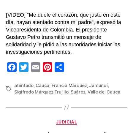
Jamun
[VIDEO] “Me duele el corazón, que justo en este
día, hayan atentado contra mi padre”, expresó la
Vicepresidenta de Colombia. El presidente
Gustavo Petro transmitió un mensaje de
solidaridad y le pidió a las autoridades iniciar las
investigaciones pertinentes.
F
T
E
Pi
C
a
wi
m
nt
o
c
tt
ail
er
m
atentado
,
Cauca
,
Francia Márquez
,
Jamundí
,
Etiquetas
Sigifredo Márquez Trujillo
,
Suárez
,
Valle del Cauca
e
er
e
p
b
st
ar
o
tir
Categorías
o
JUDICIAL