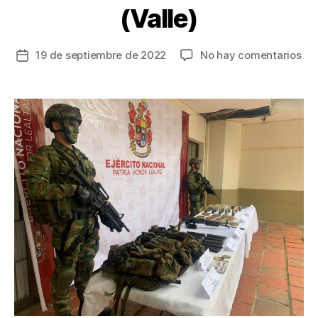
(Valle)
en
19 de septiembre de 2022
No hay comentarios
Fecha
Un
de
so
la
mu
entrada
tra
un
ofe
con
la
dis
Ja
Mar
en
Ja
(Va