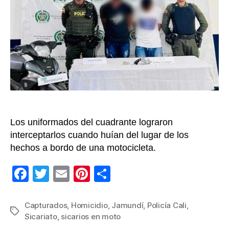
de
come
un
homi
en
Jamu
Los uniformados del cuadrante lograron
interceptarlos cuando huían del lugar de los
hechos a bordo de una motocicleta.
F
T
E
Pi
C
a
wi
m
nt
o
c
tt
ail
er
m
Capturados
,
Homicidio
,
Jamundí
,
Policía Cali
,
Etiquetas
Sicariato
,
sicarios en moto
e
er
e
p