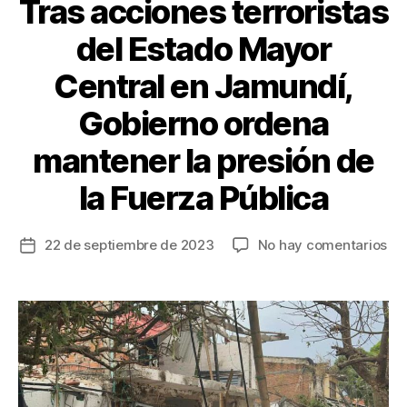
k
Tras acciones terroristas
del Estado Mayor
Central en Jamundí,
Gobierno ordena
mantener la presión de
la Fuerza Pública
en
22 de septiembre de 2023
No hay comentarios
Fecha
Tr
de
ac
la
ter
entrada
del
Es
Ma
Cen
en