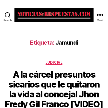
Search
Menú
Noticias
y
Respuestas
Etiqueta:
Jamundí
Categorías
JUDICIAL
A la cárcel presuntos
sicarios que le quitaron
la vida al concejal Jhon
Fredy Gil Franco [VIDEO]