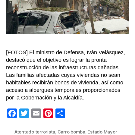
Ja
Go
or
ma
la
pre
de
la
[FOTOS] El ministro de Defensa, Iván Velásquez,
Fu
destacó que el objetivo es lograr la pronta
Púb
reconstrucción de las infraestructuras dañadas.
Las familias afectadas cuyas viviendas no sean
habitables recibirán bonos de vivienda, así como
acceso a albergues temporales proporcionados
por la Gobernación y la Alcaldía.
F
T
E
Pi
C
a
wi
m
nt
o
c
tt
ail
er
m
Atentado terrorista
,
Carro bomba
,
Estado Mayor