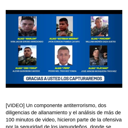
de
la
Cali
entrada
presen
el
Cartel
de
los
más
busca
de
la
diside
‘Jaime
Martín
[VIDEO] Un componente antiterrorismo, dos
diligencias de allanamiento y el análisis de más de
100 minutos de video, hicieron parte de la ofensiva
por la seguridad de los jamundeños, donde se