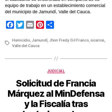
equipo de trabajo en un establecimiento comercial
del municipio de Jamundí, Valle del Cauca.
F
T
E
Pi
C
a
wi
m
nt
o
c
tt
ail
er
m
Homicidio
,
Jamundí
,
Jhon Fredy Gil Franco
,
sicarios
,
Etiquetas
Valle del Cauca
e
er
e
p
b
st
ar
o
tir
Categorías
o
JUDICIAL
k
Solicitud de Francia
Márquez al MinDefensa
y la Fiscalía tras