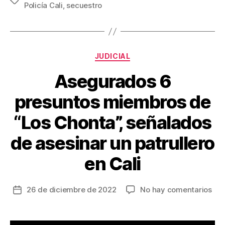
Etiquetas
Policía Cali
,
secuestro
e
er
e
p
b
st
ar
o
tir
Categorías
o
JUDICIAL
k
Asegurados 6
presuntos miembros de
“Los Chonta”, señalados
de asesinar un patrullero
en Cali
en
26 de diciembre de 2022
No hay comentarios
Fecha
Ase
de
6
la
pre
entrada