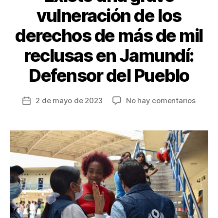
vulneración de los
derechos de más de mil
reclusas en Jamundí:
Defensor del Pueblo
en
2 de mayo de 2023
No hay comentarios
Fecha
Existe
de
una
la
grave
entrada
vulner
de
los
derec
de
más
de
mil