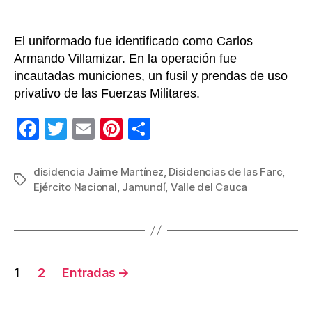
El uniformado fue identificado como Carlos
Armando Villamizar. En la operación fue
incautadas municiones, un fusil y prendas de uso
privativo de las Fuerzas Militares.
F
T
E
Pi
C
a
wi
m
nt
o
c
tt
ail
er
m
disidencia Jaime Martínez
,
Disidencias de las Farc
,
Etiquetas
Ejército Nacional
,
Jamundí
,
Valle del Cauca
e
er
e
p
b
st
ar
o
tir
o
Navegación
1
2
Entradas
→
k
de