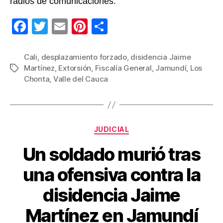
radios de comunicaciones.
F
T
E
Pi
C
a
wi
m
nt
o
c
tt
ail
er
m
Cali
,
desplazamiento forzado
,
disidencia Jaime
Martínez
,
Extorsión
,
Fiscalía General
,
Jamundí
,
Los
Etiquetas
e
er
e
p
Chonta
,
Valle del Cauca
b
st
ar
o
tir
o
Categorías
JUDICIAL
k
Un soldado murió tras
una ofensiva contra la
disidencia Jaime
Martínez en Jamundí