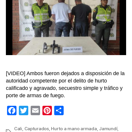
taxi
para
hurta
a
tres
pers
en
Jamu
[VIDEO] Ambos fueron dejados a disposición de la
autoridad competente por el delito de hurto
calificado y agravado, secuestro simple y tráfico y
porte de armas de fuego.
F
T
E
Pi
C
a
wi
m
nt
o
c
tt
ail
er
m
Cali
,
Capturados
,
Hurto a mano armada
,
Jamundí
,