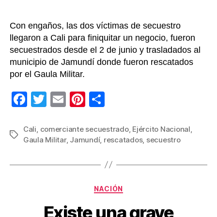
Con engaños, las dos víctimas de secuestro
llegaron a Cali para finiquitar un negocio, fueron
secuestrados desde el 2 de junio y trasladados al
municipio de Jamundí donde fueron rescatados
por el Gaula Militar.
F
T
E
Pi
C
a
wi
m
nt
o
c
tt
ail
er
m
Cali
,
comerciante secuestrado
,
Ejército Nacional
,
Etiquetas
Gaula Militar
,
Jamundí
,
rescatados
,
secuestro
e
er
e
p
b
st
ar
o
tir
Categorías
o
NACIÓN
k
Existe una grave