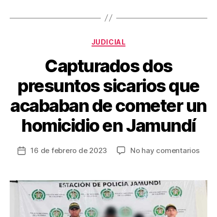
o
tir
o
k
Categorías
JUDICIAL
Capturados dos
presuntos sicarios que
acababan de cometer un
homicidio en Jamundí
en
16 de febrero de 2023
No hay comentarios
Fecha
Capt
de
dos
la
pres
entrada
sicar
que
acab