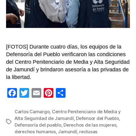
reclus
en
Jamun
Defen
del
Puebl
[FOTOS] Durante cuatro días, los equipos de la
Defensoría del Pueblo verificaron las condiciones
del Centro Penitenciario de Media y Alta Seguridad
de Jamundí y brindaron asesoría a las privadas de
la libertad.
F
T
E
Pi
C
a
wi
m
nt
o
c
tt
ail
er
m
Carlos Camargo
,
Centro Penitenciario de Media y
Alta Seguridad de Jamundí
,
Defensor del Pueblo
,
e
er
e
p
Etiquetas
Defensoría del pueblo
,
Derechos de las mujeres
,
b
st
ar
derechos humanos
,
Jamundí
,
reclusas