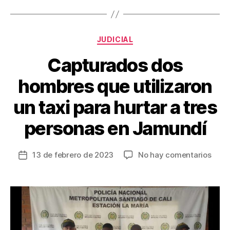
b
st
ar
o
tir
Categorías
o
JUDICIAL
k
Capturados dos
hombres que utilizaron
un taxi para hurtar a tres
personas en Jamundí
en
13 de febrero de 2023
No hay comentarios
Fecha
Capt
de
dos
la
homb
entrada
que
utili
un