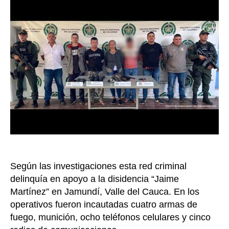
mie
de
“Lo
Cho
señ
de
ase
un
pat
en
Cali
Según las investigaciones esta red criminal
delinquía en apoyo a la disidencia “Jaime
Martínez” en Jamundí, Valle del Cauca. En los
operativos fueron incautadas cuatro armas de
fuego, munición, ocho teléfonos celulares y cinco