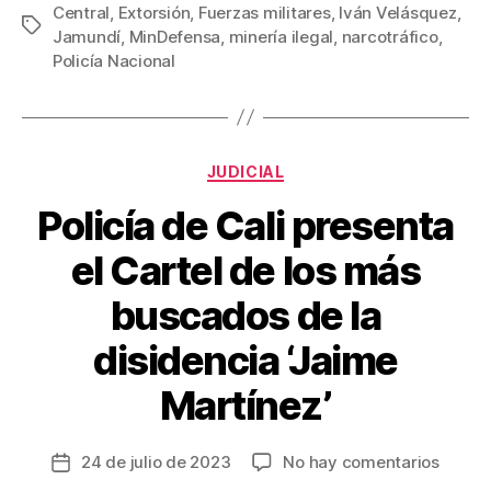
Central
,
Extorsión
,
Fuerzas militares
,
Iván Velásquez
,
e
er
e
p
Etiquetas
Jamundí
,
MinDefensa
,
minería ilegal
,
narcotráfico
,
b
st
ar
Policía Nacional
o
tir
o
k
Categorías
JUDICIAL
Policía de Cali presenta
el Cartel de los más
buscados de la
disidencia ‘Jaime
Martínez’
en
24 de julio de 2023
No hay comentarios
Fecha
Policía
de