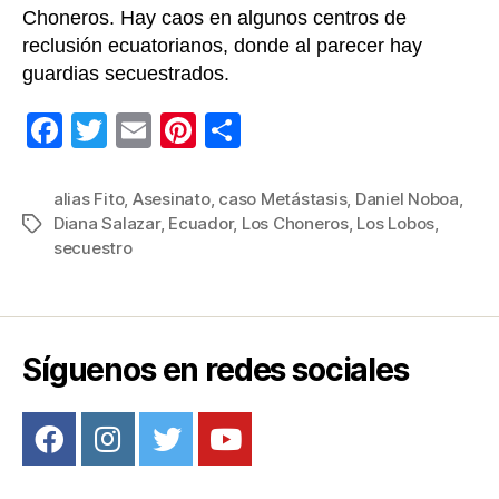
Choneros. Hay caos en algunos centros de
reclusión ecuatorianos, donde al parecer hay
guardias secuestrados.
F
T
E
Pi
C
a
wi
m
nt
o
c
tt
ail
er
m
alias Fito
,
Asesinato
,
caso Metástasis
,
Daniel Noboa
,
Diana Salazar
,
Ecuador
,
Los Choneros
,
Los Lobos
,
Etiquetas
e
er
e
p
secuestro
b
st
ar
o
tir
o
Síguenos en redes sociales
k