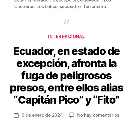
b
st
ar
Choneros
,
Los Lobos
,
secuestro
,
Terrorismo
o
tir
o
k
Categorías
INTERNACIONAL
Ecuador, en estado de
excepción, afronta la
fuga de peligrosos
presos, entre ellos alias
“Capitán Pico” y “Fito”
en
9 de enero de 2024
No hay comentarios
Fecha
Ecuado
de
en
la