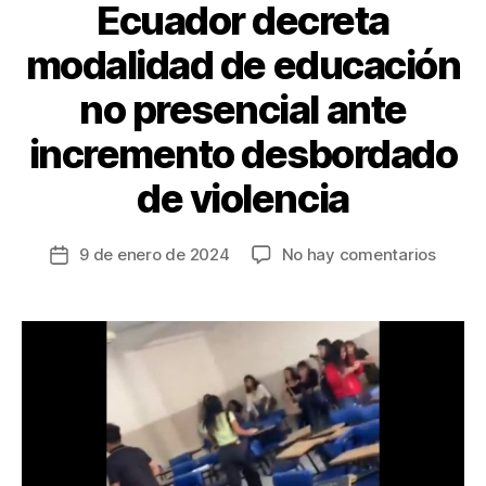
k
Ecuador decreta
modalidad de educación
no presencial ante
incremento desbordado
de violencia
en
9 de enero de 2024
No hay comentarios
Fecha
Ecuad
de
decre
la
modal
entrada
de
educa
no
presen
ante
incre