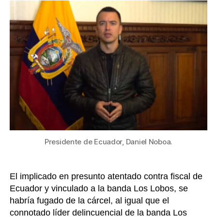
estad
entrada
de
excepc
afront
la
fuga
de
peligr
presos
entre
ellos
alias
“Capit
Pico”
Presidente de Ecuador, Daniel Noboa.
y
“Fito”
El implicado en presunto atentado contra fiscal de
Ecuador y vinculado a la banda Los Lobos, se
habría fugado de la cárcel, al igual que el
connotado líder delincuencial de la banda Los