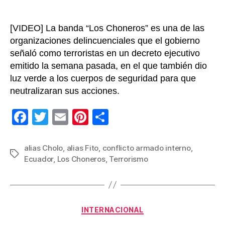
[VIDEO] La banda “Los Choneros” es una de las
organizaciones delincuenciales que el gobierno
señaló como terroristas en un decreto ejecutivo
emitido la semana pasada, en el que también dio
luz verde a los cuerpos de seguridad para que
neutralizaran sus acciones.
F
T
E
Pi
C
a
wi
m
nt
o
c
tt
ail
er
m
alias Cholo
,
alias Fito
,
conflicto armado interno
,
Etiquetas
Ecuador
,
Los Choneros
,
Terrorismo
e
er
e
p
b
st
ar
o
tir
Categorías
o
INTERNACIONAL