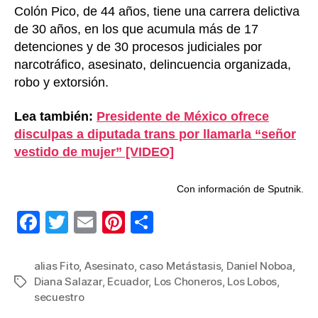
Colón Pico, de 44 años, tiene una carrera delictiva
de 30 años, en los que acumula más de 17
detenciones y de 30 procesos judiciales por
narcotráfico, asesinato, delincuencia organizada,
robo y extorsión.
Lea también:
Presidente de México ofrece
disculpas a diputada trans por llamarla “señor
vestido de mujer” [VIDEO]
Con información de Sputnik.
F
T
E
Pi
C
a
wi
m
nt
o
c
tt
ail
er
m
alias Fito
,
Asesinato
,
caso Metástasis
,
Daniel Noboa
,
Diana Salazar
,
Ecuador
,
Los Choneros
,
Los Lobos
,
Etiquetas
e
er
e
p
secuestro
b
st
ar