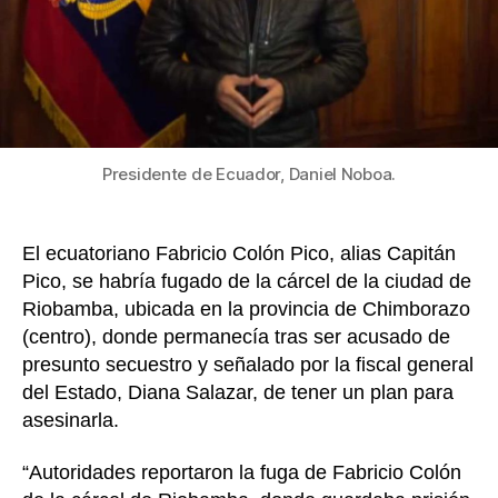
k
fuga
de
peligr
presos
entre
ellos
alias
Presidente de Ecuador, Daniel Noboa.
“Capit
Pico”
y
“Fito”
El ecuatoriano Fabricio Colón Pico, alias Capitán
Pico, se habría fugado de la cárcel de la ciudad de
Riobamba, ubicada en la provincia de Chimborazo
(centro), donde permanecía tras ser acusado de
presunto secuestro y señalado por la fiscal general
del Estado, Diana Salazar, de tener un plan para
asesinarla.
“Autoridades reportaron la fuga de Fabricio Colón