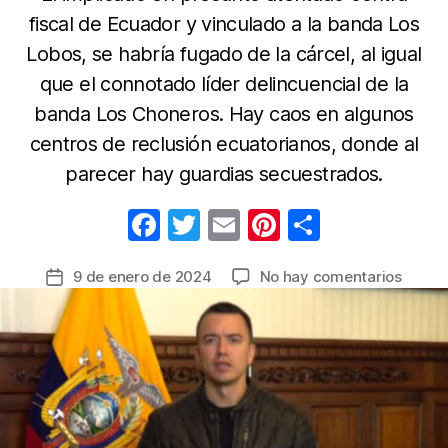
fiscal de Ecuador y vinculado a la banda Los
Lobos, se habría fugado de la cárcel, al igual
que el connotado líder delincuencial de la
banda Los Choneros. Hay caos en algunos
centros de reclusión ecuatorianos, donde al
parecer hay guardias secuestrados.
F
T
E
Pi
C
a
w
m
nt
o
en
9 de enero de 2024
No hay comentarios
Fecha
c
itt
ail
er
m
Ecuado
de
e
er
e
p
en
la
estad
b
st
ar
entrada
de
o
tir
excepc
o
afront
la