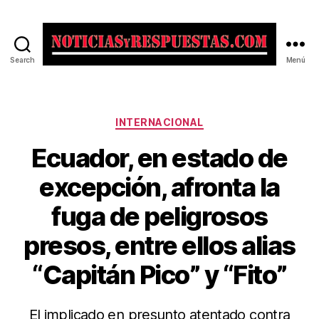
Search
Menú
Noticias
y
Respuestas
Categorías
INTERNACIONAL
Ecuador, en estado de
excepción, afronta la
fuga de peligrosos
presos, entre ellos alias
“Capitán Pico” y “Fito”
El implicado en presunto atentado contra