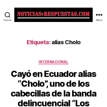
Search
Menú
Noticias
y
Respuestas
Etiqueta:
alias Cholo
Categorías
INTERNACIONAL
Cayó en Ecuador alias
“Cholo”, uno de los
cabecillas de la banda
delincuencial “Los