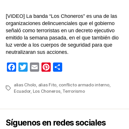
[VIDEO] La banda “Los Choneros” es una de las
organizaciones delincuenciales que el gobierno
señaló como terroristas en un decreto ejecutivo
emitido la semana pasada, en el que también dio
luz verde a los cuerpos de seguridad para que
neutralizaran sus acciones.
F
T
E
Pi
C
a
wi
m
nt
o
c
tt
ail
er
m
alias Cholo
,
alias Fito
,
conflicto armado interno
,
Etiquetas
Ecuador
,
Los Choneros
,
Terrorismo
e
er
e
p
b
st
ar
o
tir
o
Síguenos en redes sociales