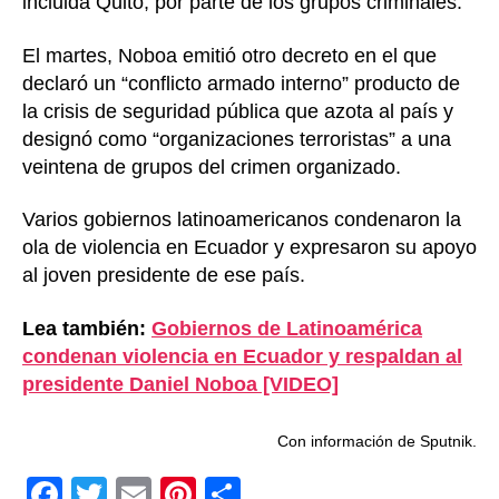
incluida Quito, por parte de los grupos criminales.
El martes, Noboa emitió otro decreto en el que
declaró un “conflicto armado interno” producto de
la crisis de seguridad pública que azota al país y
designó como “organizaciones terroristas” a una
veintena de grupos del crimen organizado.
Varios gobiernos latinoamericanos condenaron la
ola de violencia en Ecuador y expresaron su apoyo
al joven presidente de ese país.
Lea también:
Gobiernos de Latinoamérica
condenan violencia en Ecuador y respaldan al
presidente Daniel Noboa [VIDEO]
Con información de Sputnik.
F
T
E
Pi
C