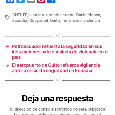
a
wi
m
nt
o
c
tt
ail
er
m
CNEL EP
,
conflicto armado interno
,
Daniel Noboa
,
Etiquetas
Ecuador
,
Guayaquil
,
Quito
,
Terrorismo
,
violencia
e
er
e
p
b
st
ar
o
tir
←
Petroecuador refuerza la seguridad en sus
o
instalaciones ante escalada de violencia en el
k
país
→
El aeropuerto de Quito refuerza vigilancia
ante la crisis de seguridad en Ecuador
Deja una respuesta
Tu dirección de correo electrónico no será publicada.
Los campos obligatorios están marcados con
*