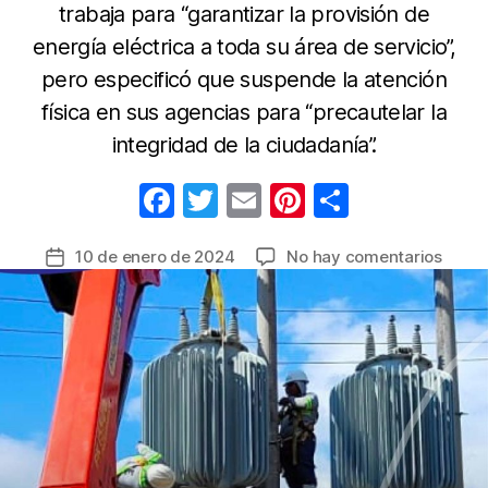
trabaja para “garantizar la provisión de
energía eléctrica a toda su área de servicio”,
pero especificó que suspende la atención
física en sus agencias para “precautelar la
integridad de la ciudadanía”.
F
T
E
Pi
C
a
w
m
nt
o
en
10 de enero de 2024
No hay comentarios
Fecha
c
itt
ail
er
m
Entid
de
e
er
e
p
energ
la
de
b
st
ar
entrada
Ecuad
o
tir
opera
o
con
norma
k
frent
a