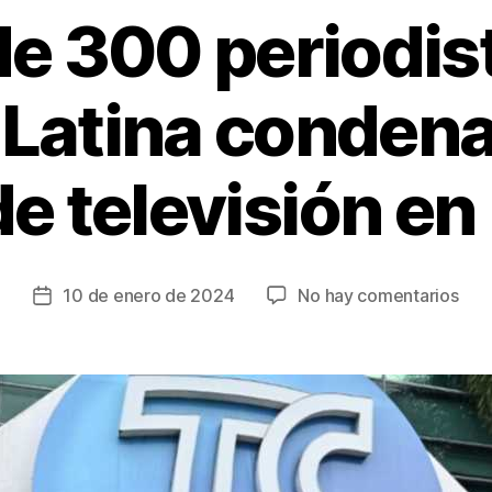
e 300 periodis
Latina conden
de televisión e
en
10 de enero de 2024
No hay comentarios
Fecha
Más
de
de
la
300
entrada
peri
de
Amé
Lati