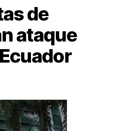
tas de
an ataque
n Ecuador
odistas
rica
na