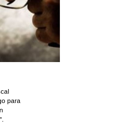
scal
go para
ón
”.