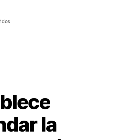
ridos
ablece
ndar la