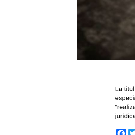
La titu
especi
“realiz
jurídi
F