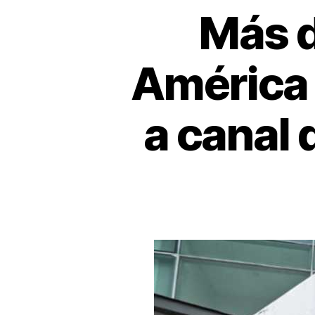
Más d
América 
a canal 