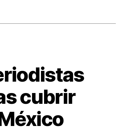
eriodistas
as cubrir
 México