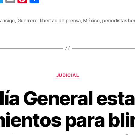
wi
m
nt
o
tt
ail
er
m
pancigo
,
Guerrero
,
libertad de prensa
,
México
,
periodistas he
s
er
e
p
st
ar
tir
Categorías
JUDICIAL
lía General est
ientos para bli