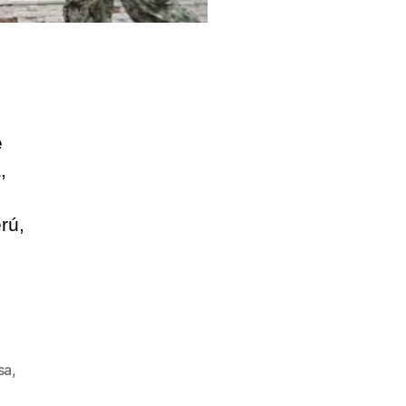
e
,
rú,
sa
,