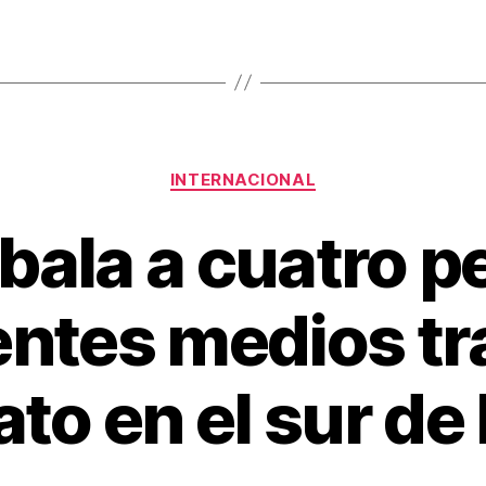
st
ar
tir
Categorías
INTERNACIONAL
bala a cuatro p
entes medios tr
ato en el sur de