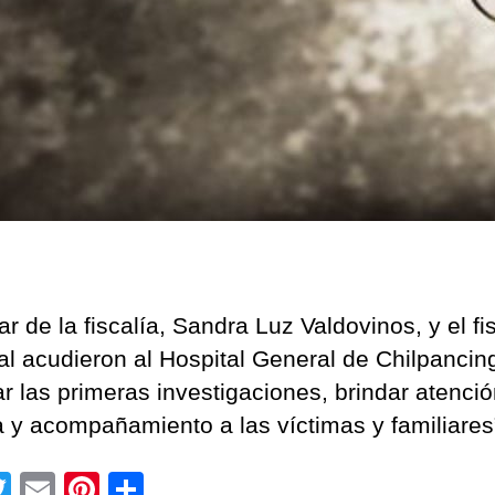
lar de la fiscalía, Sandra Luz Valdovinos, y el fi
al acudieron al Hospital General de Chilpancin
ar las primeras investigaciones, brindar atenci
ca y acompañamiento a las víctimas y familiares
T
E
Pi
C