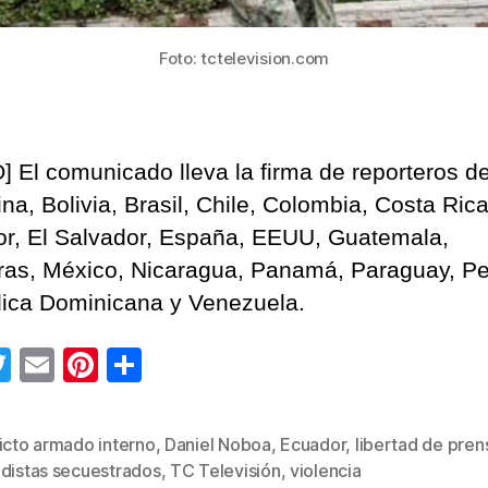
Foto: tctelevision.com
] El comunicado lleva la firma de reporteros d
na, Bolivia, Brasil, Chile, Colombia, Costa Rica
r, El Salvador, España, EEUU, Guatemala,
as, México, Nicaragua, Panamá, Paraguay, Pe
ica Dominicana y Venezuela.
T
E
Pi
C
wi
m
nt
o
tt
ail
er
m
icto armado interno
,
Daniel Noboa
,
Ecuador
,
libertad de pren
s
er
e
p
odistas secuestrados
,
TC Televisión
,
violencia