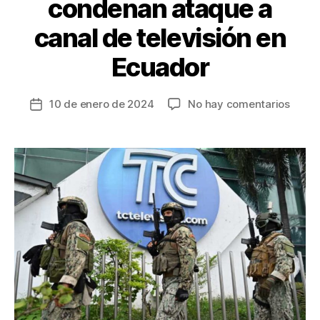
condenan ataque a
canal de televisión en
Ecuador
en
10 de enero de 2024
No hay comentarios
Fecha
Más
de
de
la
300
entrada
perio
de
Améri
Latin
cond
ataqu
a
canal
de
televi