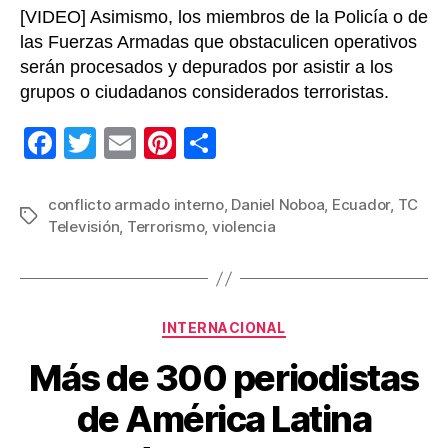
[VIDEO] Asimismo, los miembros de la Policía o de
las Fuerzas Armadas que obstaculicen operativos
serán procesados y depurados por asistir a los
grupos o ciudadanos considerados terroristas.
F
T
E
Pi
C
a
wi
m
nt
o
c
tt
ail
er
m
conflicto armado interno
,
Daniel Noboa
,
Ecuador
,
TC
Etiquetas
Televisión
,
Terrorismo
,
violencia
e
er
e
p
b
st
ar
o
tir
Categorías
o
INTERNACIONAL
k
Más de 300 periodistas
de América Latina