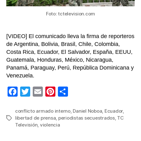
en
Ecuad
Foto: tctelevision.com
[VIDEO] El comunicado lleva la firma de reporteros
de Argentina, Bolivia, Brasil, Chile, Colombia,
Costa Rica, Ecuador, El Salvador, España, EEUU,
Guatemala, Honduras, México, Nicaragua,
Panamá, Paraguay, Perú, República Dominicana y
Venezuela.
F
T
E
Pi
C
a
wi
m
nt
o
c
tt
ail
er
m
conflicto armado interno
,
Daniel Noboa
,
Ecuador
,
libertad de prensa
,
periodistas secuestrados
,
TC
Etiquetas
e
er
e
p
Televisión
,
violencia
b
st
ar