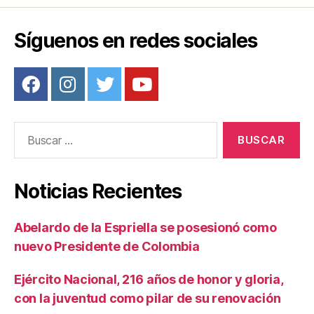
o
tir
o
Síguenos en redes sociales
k
Buscar:
Noticias Recientes
Abelardo de la Espriella se posesionó como
nuevo Presidente de Colombia
Ejército Nacional, 216 años de honor y gloria,
con la juventud como pilar de su renovación