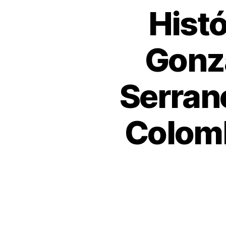
Histó
Gonzá
Serran
Colomb