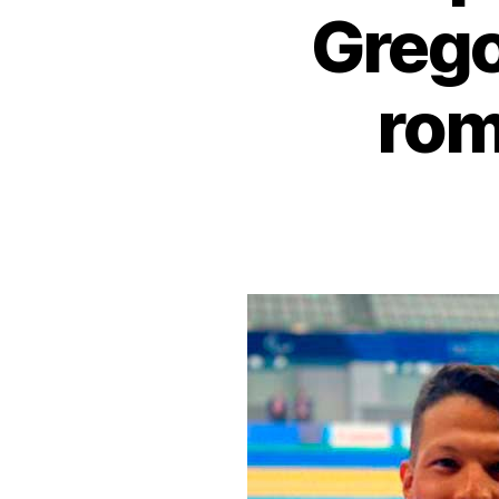
Grego
rom