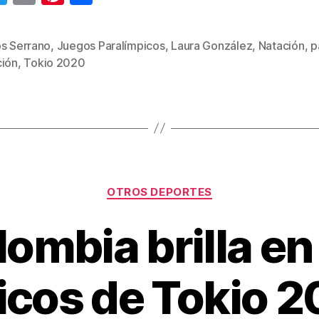
wi
m
nt
o
tt
ail
er
m
os Serrano
,
Juegos Paralímpicos
,
Laura González
,
Natación
,
p
s
er
e
p
ción
,
Tokio 2020
st
ar
tir
Categorías
OTROS DEPORTES
ombia brilla en
icos de Tokio 2