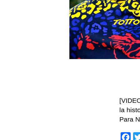
[VIDEO
la his
Para N
F