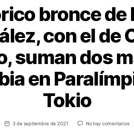
rico bronce de
lez, con el de 
o, suman dos m
ia en Paralímp
Tokio
e
3 de septiembre de 2021
No hay comentarios
Fecha
Hi
de