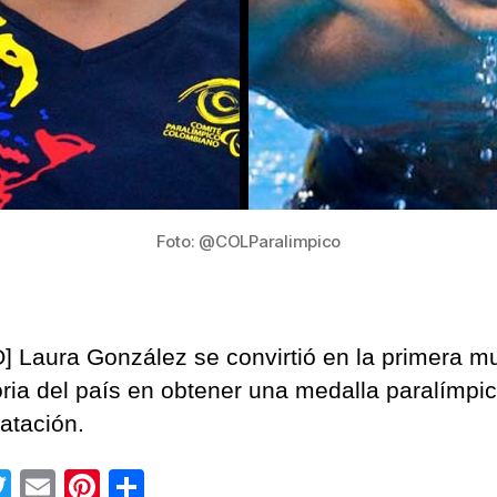
Foto: @COLParalimpico
] Laura González se convirtió en la primera mu
toria del país en obtener una medalla paralímpi
atación.
T
E
Pi
C