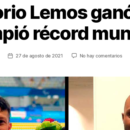
rio Lemos ganó
pió récord mun
en
27 de agosto de 2021
No hay comentarios
Fecha
Col
de
bril
la
en
entrada
los
Par
de
Tok
202
Jos
Gre