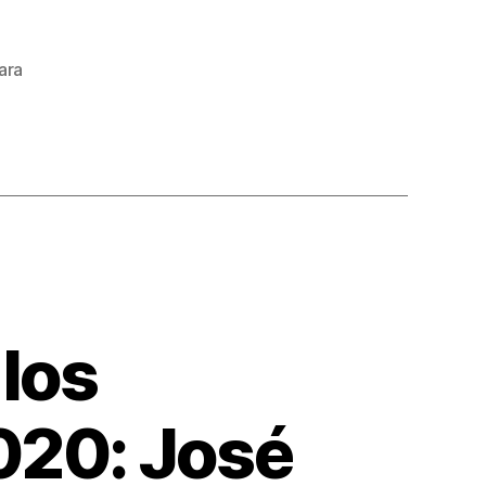
ara
 los
020: José