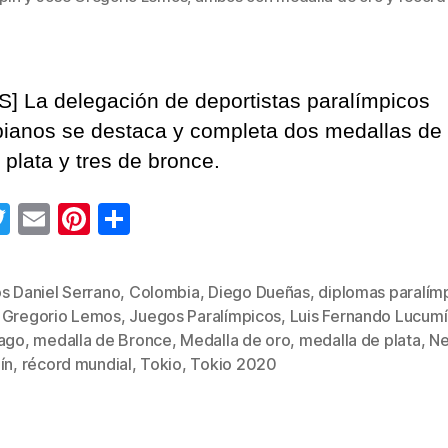
] La delegación de deportistas paralímpicos
ianos se destaca y completa dos medallas de 
 plata y tres de bronce.
T
E
Pi
C
wi
m
nt
o
tt
ail
er
m
s Daniel Serrano
,
Colombia
,
Diego Dueñas
,
diplomas paralím
er
e
p
 Gregorio Lemos
,
Juegos Paralímpicos
,
Luis Fernando Lucumí
s
st
ar
rago
,
medalla de Bronce
,
Medalla de oro
,
medalla de plata
,
Ne
ín
,
récord mundial
,
Tokio
,
Tokio 2020
tir