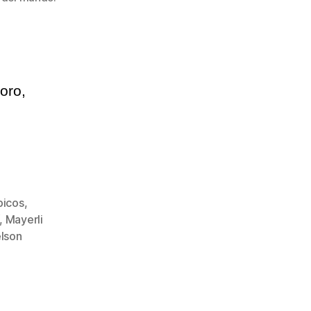
oro,
picos
,
,
Mayerli
lson