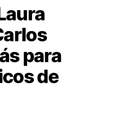
 Laura
Carlos
ás para
icos de
n
stórico