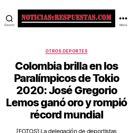
Search
Menú
Noticias
y
Respuestas
Categorías
OTROS DEPORTES
Colombia brilla en los
Paralímpicos de Tokio
2020: José Gregorio
Lemos ganó oro y rompió
récord mundial
[FOTOS] La delegación de deportistas