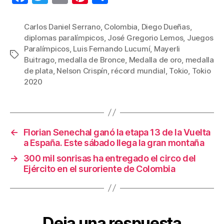
a
wi
m
nt
o
c
tt
ail
er
m
Carlos Daniel Serrano
,
Colombia
,
Diego Dueñas
,
diplomas paralímpicos
,
José Gregorio Lemos
,
Juegos
e
er
e
p
Paralímpicos
,
Luis Fernando Lucumí
,
Mayerli
Etiquetas
b
st
ar
Buitrago
,
medalla de Bronce
,
Medalla de oro
,
medalla
de plata
,
Nelson Crispín
,
récord mundial
,
Tokio
,
Tokio
o
tir
2020
o
k
←
Florian Senechal ganó la etapa 13 de la Vuelta
a España. Este sábado llega la gran montaña
→
300 mil sonrisas ha entregado el circo del
Ejército en el suroriente de Colombia
Deja una respuesta