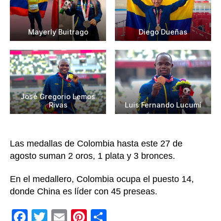
Mayerly Buitrago
Diego Dueñas
José Gregorio Lemos
Rivas
Luis Fernando Lucumí
Las medallas de Colombia hasta este 27 de
agosto suman 2 oros, 1 plata y 3 bronces.
En el medallero, Colombia ocupa el puesto 14,
donde China es líder con 45 preseas.
F
T
E
Pi
C