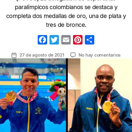
paralímpicos colombianos se destaca y
completa dos medallas de oro, una de plata y
tres de bronce.
F
T
E
Pi
C
a
w
m
nt
o
en
27 de agosto de 2021
No hay comentarios
Fecha
c
itt
ail
er
m
Colo
de
e
er
e
p
brilla
la
en
b
st
ar
entrada
los
o
tir
Paral
o
de
Tokio
k
2020
José
Grego
Lemo