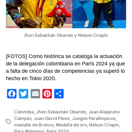
uno
Jue
Par
Jhon Sebastián Obando y Nelson Crispín.
[FOTOS] Como histórica se cataloga la actuación
de la delegación colombiana en París 2024 ya que
a falta de cinco días de competencias ya superó lo
hecho en Tokio 2020.
F
T
E
Pi
C
a
wi
m
nt
o
c
tt
ail
er
m
Colombia
,
Jhon Sebastián Obando
,
Juan Alejandro
Campás
,
Juan David Pérez
,
Juegos Paralímpicos
,
e
er
e
p
Etiquetas
medalla de Bronce
,
Medalla de oro
,
Nelson Crispín
,
b
st
ar
Para Atletismo
,
París 2024