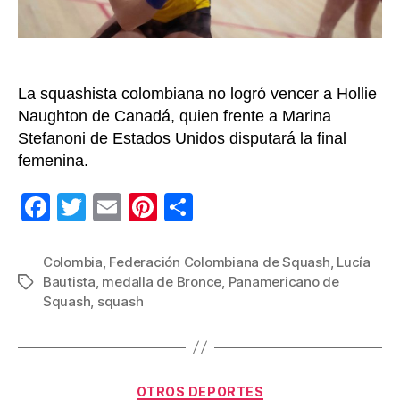
de
Squas
La squashista colombiana no logró vencer a Hollie
Naughton de Canadá, quien frente a Marina
Stefanoni de Estados Unidos disputará la final
femenina.
F
T
E
Pi
C
a
wi
m
nt
o
c
tt
ail
er
m
Colombia
,
Federación Colombiana de Squash
,
Lucía
Bautista
,
medalla de Bronce
,
Panamericano de
Etiquetas
e
er
e
p
Squash
,
squash
b
st
ar
o
tir
o
Categorías
OTROS DEPORTES