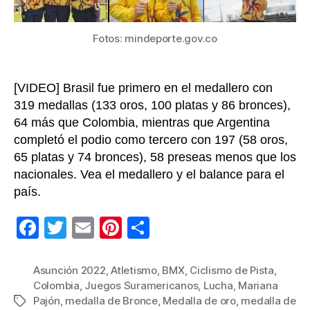
Fotos: mindeporte.gov.co
[VIDEO] Brasil fue primero en el medallero con
319 medallas (133 oros, 100 platas y 86 bronces),
64 más que Colombia, mientras que Argentina
completó el podio como tercero con 197 (58 oros,
65 platas y 74 bronces), 58 preseas menos que los
nacionales. Vea el medallero y el balance para el
país.
F
T
E
Pi
C
a
wi
m
nt
o
c
tt
ail
er
m
Asunción 2022
,
Atletismo
,
BMX
,
Ciclismo de Pista
,
Colombia
,
Juegos Suramericanos
,
Lucha
,
Mariana
e
er
e
p
Pajón
,
medalla de Bronce
,
Medalla de oro
,
medalla de
Etiquetas