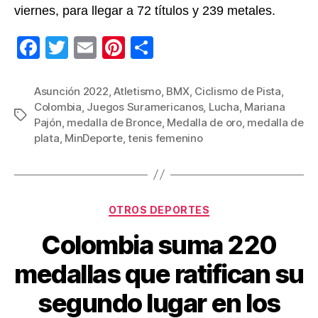
viernes, para llegar a 72 títulos y 239 metales.
F
T
E
Pi
C
a
wi
m
nt
o
c
tt
ail
er
m
Asunción 2022
,
Atletismo
,
BMX
,
Ciclismo de Pista
,
Colombia
,
Juegos Suramericanos
,
Lucha
,
Mariana
e
er
e
p
Etiquetas
Pajón
,
medalla de Bronce
,
Medalla de oro
,
medalla de
b
st
ar
plata
,
MinDeporte
,
tenis femenino
o
tir
o
k
Categorías
OTROS DEPORTES
Colombia suma 220
medallas que ratifican su
segundo lugar en los