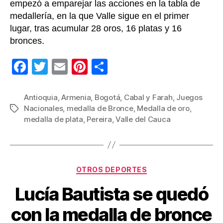
empezó a emparejar las acciones en la tabla de
medallería, en la que Valle sigue en el primer
lugar, tras acumular 28 oros, 16 platas y 16
bronces.
F
T
E
Pi
C
a
wi
m
nt
o
c
tt
ail
er
m
Antioquia
,
Armenia
,
Bogotá
,
Cabal y Farah
,
Juegos
Nacionales
,
medalla de Bronce
,
Medalla de oro
,
Etiquetas
e
er
e
p
medalla de plata
,
Pereira
,
Valle del Cauca
b
st
ar
o
tir
o
Categorías
OTROS DEPORTES
k
Lucía Bautista se quedó
con la medalla de bronce