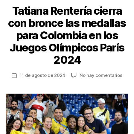
Tatiana Rentería cierra
con bronce las medallas
para Colombia en los
Juegos Olímpicos París
2024
en
11 de agosto de 2024
No hay comentarios
Fecha
Tatia
de
Rente
la
cierr
entrada
con
bron
las
meda
para