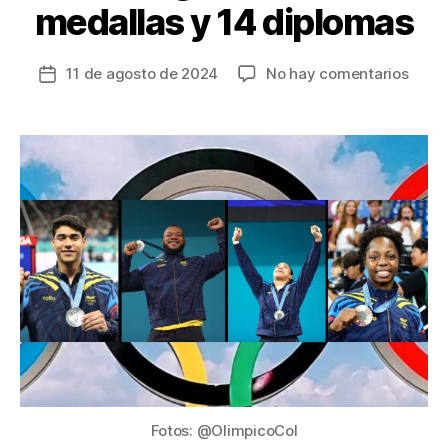
medallas y 14 diplomas
en
11 de agosto de 2024
No hay comentarios
Fecha
Colo
de
culmi
la
los
entrada
Jueg
Olímp
París
2024
logra
cuatr
meda
y
14
dipl
Fotos: @OlimpicoCol