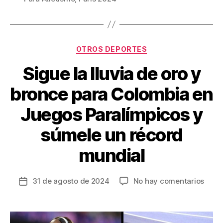
o
tir
o
k
Categorías
OTROS DEPORTES
Sigue la lluvia de oro y
bronce para Colombia en
Juegos Paralímpicos y
súmele un récord
mundial
en
31 de agosto de 2024
No hay comentarios
Fecha
Sigu
de
la
la
lluvia
entrada