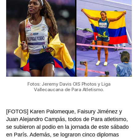
de
oro
y
bron
para
Colo
en
Jueg
Paral
y
súme
un
réco
Fotos: Jeremy Davis OIS Photos y Liga
mund
Vallecaucana de Para Atletismo.
[FOTOS] Karen Palomeque, Faisury Jiménez y
Juan Alejandro Campás, todos de Para atletismo,
se subieron al podio en la jornada de este sábado
en París. Además, se lograron cinco diplomas