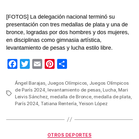
[FOTOS] La delegación nacional terminó su
presentación con tres medallas de plata y una de
bronce, logradas por dos hombres y dos mujeres,
en disciplinas como gimnasia artística,
levantamiento de pesas y lucha estilo libre.
F
T
E
Pi
C
a
wi
m
nt
o
c
tt
ail
er
m
Ángel Barajas
,
Juegos Olímpicos
,
Juegos Olímpicos
de París 2024
,
levantamiento de pesas
,
Lucha
,
Mari
e
er
e
p
Etiquetas
Leivis Sánchez
,
medalla de Bronce
,
medalla de plata
,
b
st
ar
París 2024
,
Tatiana Rentería
,
Yeison López
o
tir
o
k
Categorías
OTROS DEPORTES