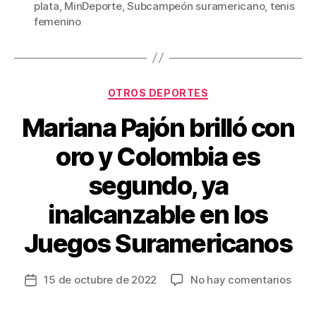
b
st
ar
plata
,
MinDeporte
,
Subcampeón suramericano
,
tenis
femenino
o
tir
o
k
Categorías
OTROS DEPORTES
Mariana Pajón brilló con
oro y Colombia es
segundo, ya
inalcanzable en los
Juegos Suramericanos
en
15 de octubre de 2022
No hay comentarios
Fecha
Mari
de
Pajó
la