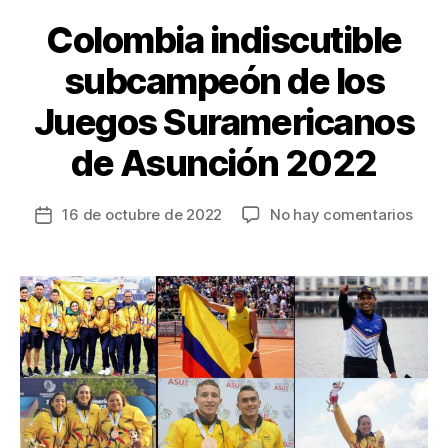
k
Colombia indiscutible
subcampeón de los
Juegos Suramericanos
de Asunción 2022
en
16 de octubre de 2022
No hay comentarios
Fecha
Colo
de
indis
la
sub
entrada
de
los
Jueg
Sura
de
Asun
2022