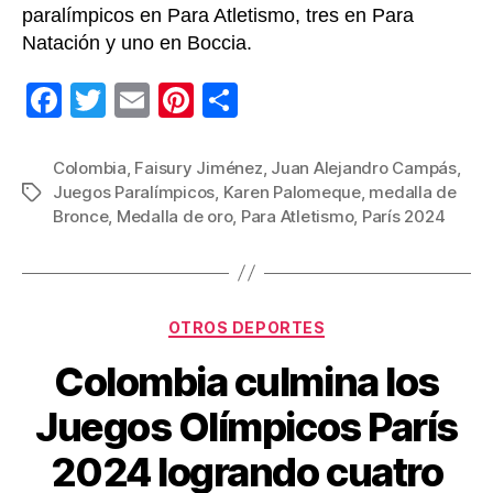
paralímpicos en Para Atletismo, tres en Para
Natación y uno en Boccia.
F
T
E
Pi
C
a
wi
m
nt
o
c
tt
ail
er
m
Colombia
,
Faisury Jiménez
,
Juan Alejandro Campás
,
Juegos Paralímpicos
,
Karen Palomeque
,
medalla de
Etiquetas
e
er
e
p
Bronce
,
Medalla de oro
,
Para Atletismo
,
París 2024
b
st
ar
o
tir
o
Categorías
OTROS DEPORTES
k
Colombia culmina los
Juegos Olímpicos París
2024 logrando cuatro