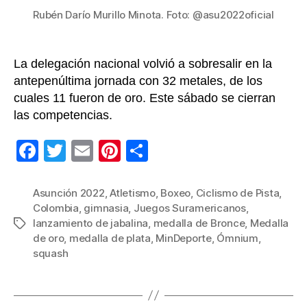
Rubén Darío Murillo Minota. Foto: @asu2022oficial
La delegación nacional volvió a sobresalir en la
antepenúltima jornada con 32 metales, de los
cuales 11 fueron de oro. Este sábado se cierran
las competencias.
F
T
E
Pi
C
a
wi
m
nt
o
c
tt
ail
er
m
Asunción 2022
,
Atletismo
,
Boxeo
,
Ciclismo de Pista
,
Colombia
,
gimnasia
,
Juegos Suramericanos
,
e
er
e
p
lanzamiento de jabalina
,
medalla de Bronce
,
Medalla
Etiquetas
b
st
ar
de oro
,
medalla de plata
,
MinDeporte
,
Ómnium
,
squash
o
tir
o
k