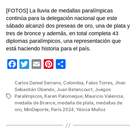
[FOTOS] La lluvia de medallas paralímpicas
continúa para la delegación nacional que este
sábado alcanzó dos preseas de oro, una de plata y
tres de bronce y además, en total completa 43
diplomas paralímpicos, una representación que
está haciendo historia para el país.
F
T
E
Pi
C
a
wi
m
nt
o
c
tt
ail
er
m
Carlos Daniel Serrano
,
Colombia
,
Fabio Torres
,
Jhon
Sebastián Obando
,
Juan Betancourt
,
Juegos
e
er
e
p
Paralímpicos
,
Karen Palomeque
,
Mauricio Valencia
,
Etiquetas
b
st
ar
medalla de Bronce
,
medalla de plata
,
medallas de
oro
,
MinDeporte
,
París 2024
,
Yésica Muñoz
o
tir
o
k