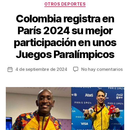
Categorías
OTROS DEPORTES
Colombia registra en
París 2024 su mejor
participación en unos
Juegos Paralímpicos
en
4 de septiembre de 2024
No hay comentarios
Fecha
Col
de
reg
la
en
entrada
Par
20
su
mej
par
en