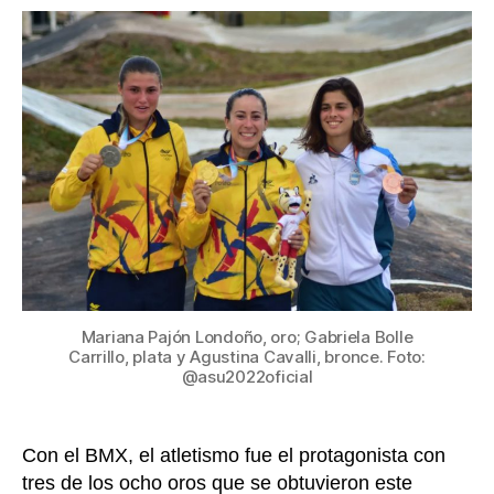
brilló
entrada
con
oro
y
Colo
es
segu
ya
inal
en
los
Jueg
Sura
Mariana Pajón Londoño, oro; Gabriela Bolle
Carrillo, plata y Agustina Cavalli, bronce. Foto:
@asu2022oficial
Con el BMX, el atletismo fue el protagonista con
tres de los ocho oros que se obtuvieron este