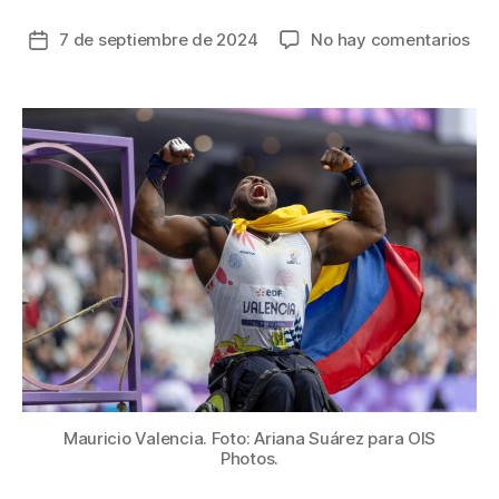
en
7 de septiembre de 2024
No hay comentarios
Fecha
Col
de
ya
la
su
entrada
28
med
en
los
Jue
Par
Par
202
sie
son
de
oro
Mauricio Valencia. Foto: Ariana Suárez para OIS
Photos.