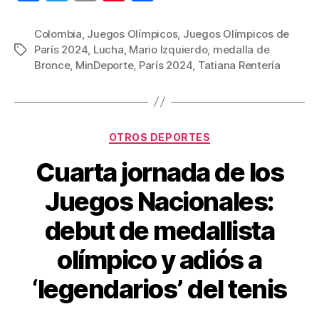
a
wi
m
nt
o
c
tt
ail
er
m
Colombia
,
Juegos Olímpicos
,
Juegos Olímpicos de
París 2024
,
Lucha
,
Mario Izquierdo
,
medalla de
Etiquetas
e
er
e
p
Bronce
,
MinDeporte
,
París 2024
,
Tatiana Rentería
b
st
ar
o
tir
o
Categorías
OTROS DEPORTES
k
Cuarta jornada de los
Juegos Nacionales:
debut de medallista
olímpico y adiós a
‘legendarios’ del tenis