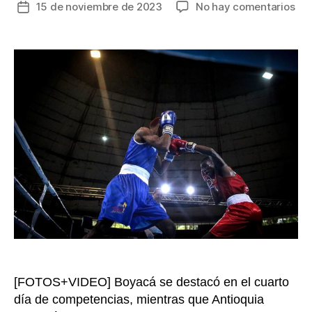
en
15 de noviembre de 2023
No hay comentarios
Fecha
Cua
de
jor
la
de
entrada
los
Ju
Nac
deb
de
med
olí
y
adi
a
‘le
del
ten
[FOTOS+VIDEO] Boyacá se destacó en el cuarto
día de competencias, mientras que Antioquia