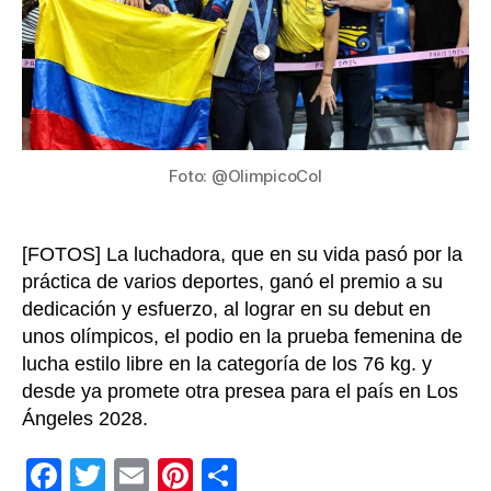
Colo
en
los
Jueg
Olímp
París
2024
Foto: @OlimpicoCol
[FOTOS] La luchadora, que en su vida pasó por la
práctica de varios deportes, ganó el premio a su
dedicación y esfuerzo, al lograr en su debut en
unos olímpicos, el podio en la prueba femenina de
lucha estilo libre en la categoría de los 76 kg. y
desde ya promete otra presea para el país en Los
Ángeles 2028.
F
T
E
Pi
C