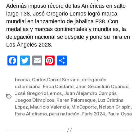
Además impuso récord de las Américas en salto
largo T38. José Gregorio Lemos logró marca
mundial en lanzamiento de jabalina F38. Con
medallas y marcas continentales y mundiales, la
delegación nacional se despide y pone su mira en
Los Ángeles 2028.
F
T
E
Pi
C
a
wi
m
nt
o
c
tt
ail
er
m
boccia
,
Carlos Daniel Serrano
,
delegación
colombiana
,
Érica Castaño
,
Jhon Sebastián Obando
,
e
er
e
p
José Gregorio Lemos
,
Juan Alejandro Campás
,
Etiquetas
b
st
ar
Juegos Olímpicos
,
Karen Palomeque
,
Luz Cristina
López
,
Mauricio Valencia
,
MinDeporte
,
Nelson Crispín
,
o
tir
Para Atletismo
,
para natación
,
París 2024
,
Paula Ossa
o
k