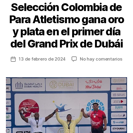
Selección Colombia de
Para Atletismo gana oro
y plata en el primer día
del Grand Prix de Dubái
en
13 de febrero de 2024
No hay comentarios
Fecha
Sele
de
Colo
la
de
entrada
Para
Atlet
gana
oro
y
plata
en
el