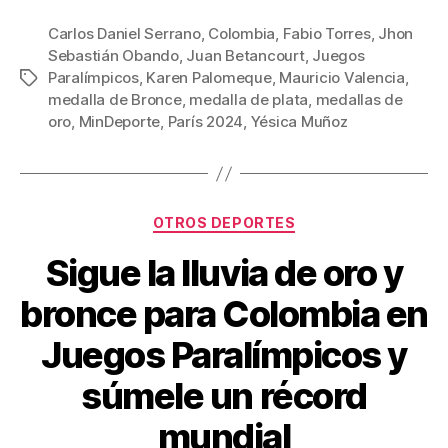
a
wi
m
nt
o
c
tt
ail
er
m
Carlos Daniel Serrano
,
Colombia
,
Fabio Torres
,
Jhon
Sebastián Obando
,
Juan Betancourt
,
Juegos
e
er
e
p
Paralímpicos
,
Karen Palomeque
,
Mauricio Valencia
,
Etiquetas
b
st
ar
medalla de Bronce
,
medalla de plata
,
medallas de
oro
,
MinDeporte
,
París 2024
,
Yésica Muñoz
o
tir
o
k
Categorías
OTROS DEPORTES
Sigue la lluvia de oro y
bronce para Colombia en
Juegos Paralímpicos y
súmele un récord
mundial