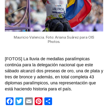
Par
202
sie
son
de
oro
Mauricio Valencia. Foto: Ariana Suárez para OIS
Photos.
[FOTOS] La lluvia de medallas paralímpicas
continúa para la delegación nacional que este
sábado alcanzó dos preseas de oro, una de plata y
tres de bronce y además, en total completa 43
diplomas paralímpicos, una representación que
está haciendo historia para el país.
F
T
E
Pi
C