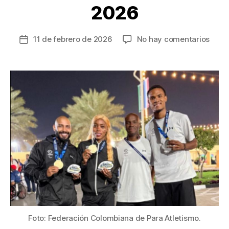
2026
en
11 de febrero de 2026
No hay comentarios
Fecha
El
de
Para
la
Atlet
entrada
colo
sigue
suma
meda
en
el
Gran
Prix
de
Duba
2026
Foto: Federación Colombiana de Para Atletismo.