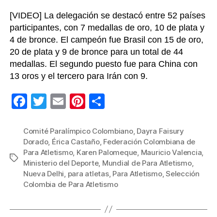
2025
[VIDEO] La delegación se destacó entre 52 países
participantes, con 7 medallas de oro, 10 de plata y
4 de bronce. El campeón fue Brasil con 15 de oro,
20 de plata y 9 de bronce para un total de 44
medallas. El segundo puesto fue para China con
13 oros y el tercero para Irán con 9.
F
T
E
Pi
C
a
wi
m
nt
o
c
tt
ail
er
m
Comité Paralímpico Colombiano
,
Dayra Faisury
Dorado
,
Érica Castaño
,
Federación Colombiana de
e
er
e
p
Para Atletismo
,
Karen Palomeque
,
Mauricio Valencia
,
Etiquetas
b
st
ar
Ministerio del Deporte
,
Mundial de Para Atletismo
,
Nueva Delhi
,
para atletas
,
Para Atletismo
,
Selección
o
tir
Colombia de Para Atletismo
o
k