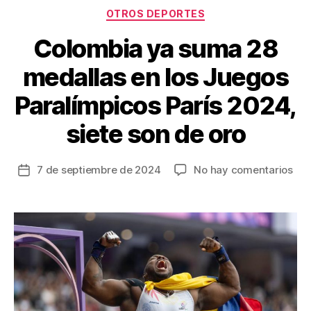
Categorías
OTROS DEPORTES
Colombia ya suma 28
medallas en los Juegos
Paralímpicos París 2024,
siete son de oro
en
7 de septiembre de 2024
No hay comentarios
Fecha
Col
de
ya
la
su
entrada
28
med
en
los
Jue
Par