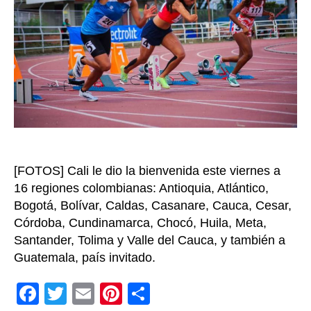
Camp
Nacio
Interl
e
Inter
Mayo
Cali
2025
[FOTOS] Cali le dio la bienvenida este viernes a
16 regiones colombianas: Antioquia, Atlántico,
Bogotá, Bolívar, Caldas, Casanare, Cauca, Cesar,
Córdoba, Cundinamarca, Chocó, Huila, Meta,
Santander, Tolima y Valle del Cauca, y también a
Guatemala, país invitado.
F
T
E
Pi
C