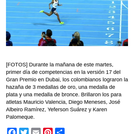
el
Gran
Prix
de
Para
Atlet
en
Duba
[FOTOS] Durante la mañana de este martes,
primer día de competencias en la versión 17 del
Gran Premio en Dubai, los colombianos lograron la
hazaña de 3 medallas de oro, una medalla de
plata y una medalla de bronce. Brillaron los para
atletas Mauricio Valencia, Diego Meneses, José
Albeiro Ramírez, Yeferson Suárez y Karen
Palomeque.
F
T
E
Pi
C