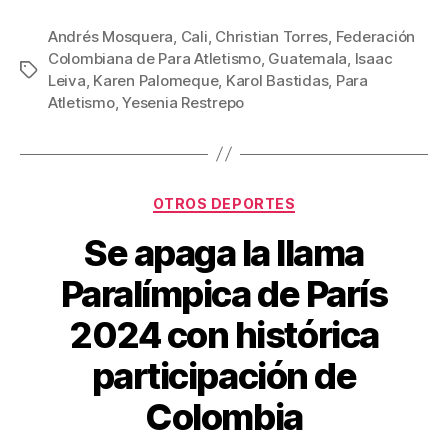
a
wi
m
nt
o
c
tt
ail
er
m
Andrés Mosquera
,
Cali
,
Christian Torres
,
Federación
Colombiana de Para Atletismo
,
Guatemala
,
Isaac
e
er
e
p
Etiquetas
Leiva
,
Karen Palomeque
,
Karol Bastidas
,
Para
b
st
ar
Atletismo
,
Yesenia Restrepo
o
tir
o
k
Categorías
OTROS DEPORTES
Se apaga la llama
Paralímpica de París
2024 con histórica
participación de
Colombia