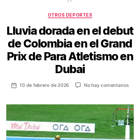
Categorías
OTROS DEPORTES
Lluvia dorada en el debut
de Colombia en el Grand
Prix de Para Atletismo en
Dubai
en
10 de febrero de 2026
No hay comentarios
Fecha
Lluvi
de
dora
la
en
entrada
el
debu
de
Colo
en