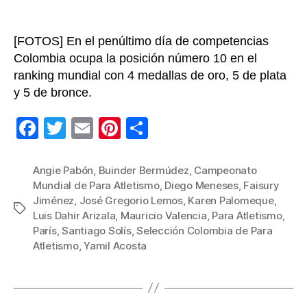
[FOTOS] En el penúltimo día de competencias
Colombia ocupa la posición número 10 en el
ranking mundial con 4 medallas de oro, 5 de plata
y 5 de bronce.
F
T
E
Pi
C
a
wi
m
nt
o
c
tt
ail
er
m
Angie Pabón
,
Buinder Bermúdez
,
Campeonato
Mundial de Para Atletismo
,
Diego Meneses
,
Faisury
e
er
e
p
Jiménez
,
José Gregorio Lemos
,
Karen Palomeque
,
Etiquetas
b
st
ar
Luis Dahir Arizala
,
Mauricio Valencia
,
Para Atletismo
,
París
,
Santiago Solís
,
Selección Colombia de Para
o
tir
Atletismo
,
Yamil Acosta
o
k