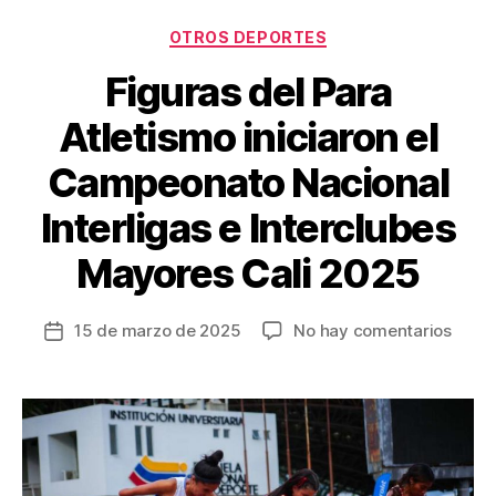
Categorías
OTROS DEPORTES
Figuras del Para
Atletismo iniciaron el
Campeonato Nacional
Interligas e Interclubes
Mayores Cali 2025
en
15 de marzo de 2025
No hay comentarios
Fecha
Figur
de
del
la
Para
entrada
Atlet
inicia
el