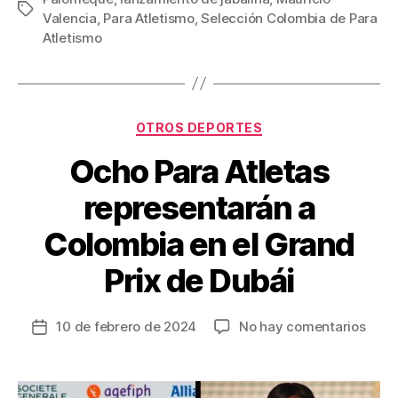
e
er
e
p
Etiquetas
Valencia
,
Para Atletismo
,
Selección Colombia de Para
b
st
ar
Atletismo
o
tir
o
k
Categorías
OTROS DEPORTES
Ocho Para Atletas
representarán a
Colombia en el Grand
Prix de Dubái
en
10 de febrero de 2024
No hay comentarios
Fecha
Och
de
Para
la
Atlet
entrada