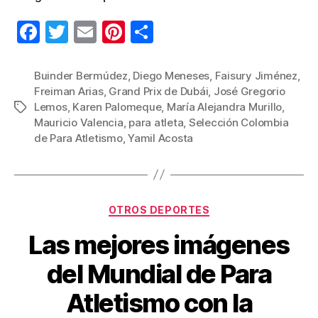
F
T
E
Pi
C
a
wi
m
nt
o
c
tt
ail
er
m
Buinder Bermúdez
,
Diego Meneses
,
Faisury Jiménez
,
Freiman Arias
,
Grand Prix de Dubái
,
José Gregorio
e
er
e
p
Lemos
,
Karen Palomeque
,
María Alejandra Murillo
,
Etiquetas
b
st
ar
Mauricio Valencia
,
para atleta
,
Selección Colombia
de Para Atletismo
,
Yamil Acosta
o
tir
o
k
Categorías
OTROS DEPORTES
Las mejores imágenes
del Mundial de Para
Atletismo con la