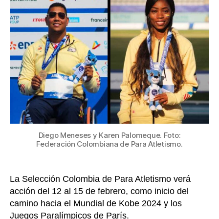
repr
a
Colo
en
el
Gran
Prix
de
Dubá
Diego Meneses y Karen Palomeque. Foto:
Federación Colombiana de Para Atletismo.
La Selección Colombia de Para Atletismo verá
acción del 12 al 15 de febrero, como inicio del
camino hacia el Mundial de Kobe 2024 y los
Juegos Paralímpicos de París.