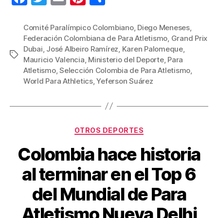
a
wi
m
nt
o
c
tt
ail
er
m
Comité Paralímpico Colombiano
,
Diego Meneses
,
Federación Colombiana de Para Atletismo
,
Grand Prix
e
er
e
p
Dubai
,
José Albeiro Ramírez
,
Karen Palomeque
,
Etiquetas
b
st
ar
Mauricio Valencia
,
Ministerio del Deporte
,
Para
Atletismo
,
Selección Colombia de Para Atletismo
,
o
tir
World Para Athletics
,
Yeferson Suárez
o
k
Categorías
OTROS DEPORTES
Colombia hace historia
al terminar en el Top 6
del Mundial de Para
Atletismo Nueva Delhi