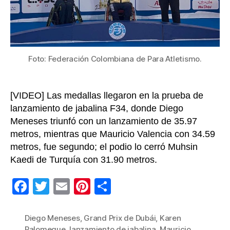
prim
día
del
Gran
Prix
Foto: Federación Colombiana de Para Atletismo.
de
Dubá
[VIDEO] Las medallas llegaron en la prueba de
lanzamiento de jabalina F34, donde Diego
Meneses triunfó con un lanzamiento de 35.97
metros, mientras que Mauricio Valencia con 34.59
metros, fue segundo; el podio lo cerró Muhsin
Kaedi de Turquía con 31.90 metros.
F
T
E
Pi
C
a
wi
m
nt
o
c
tt
ail
er
m
Diego Meneses
,
Grand Prix de Dubái
,
Karen
Palomeque
,
lanzamiento de jabalina
,
Mauricio