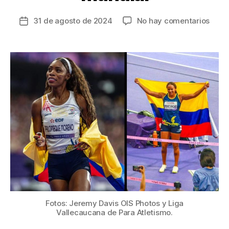
en
31 de agosto de 2024
No hay comentarios
Fecha
Sigu
de
la
la
lluvia
entrada
de
oro
y
bron
para
Colo
en
Jueg
Paral
y
súme
un
réco
Fotos: Jeremy Davis OIS Photos y Liga
mund
Vallecaucana de Para Atletismo.