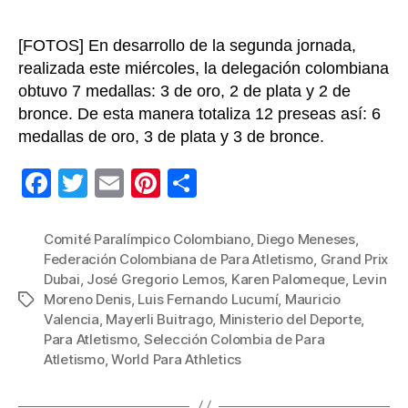
[FOTOS] En desarrollo de la segunda jornada,
realizada este miércoles, la delegación colombiana
obtuvo 7 medallas: 3 de oro, 2 de plata y 2 de
bronce. De esta manera totaliza 12 preseas así: 6
medallas de oro, 3 de plata y 3 de bronce.
F
T
E
Pi
C
a
wi
m
nt
o
c
tt
ail
er
m
Comité Paralímpico Colombiano
,
Diego Meneses
,
Federación Colombiana de Para Atletismo
,
Grand Prix
e
er
e
p
Dubai
,
José Gregorio Lemos
,
Karen Palomeque
,
Levin
b
st
ar
Moreno Denis
,
Luis Fernando Lucumí
,
Mauricio
Etiquetas
Valencia
,
Mayerli Buitrago
,
Ministerio del Deporte
,
o
tir
Para Atletismo
,
Selección Colombia de Para
o
Atletismo
,
World Para Athletics
k