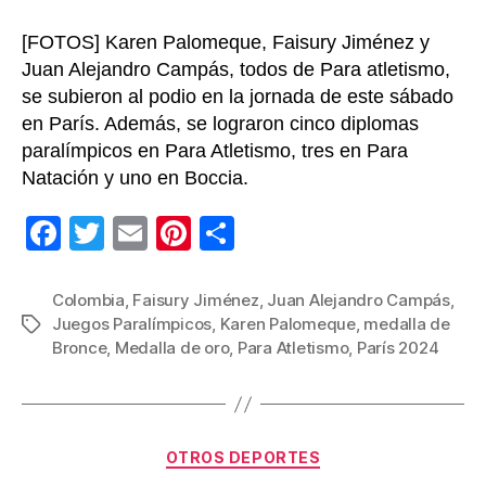
[FOTOS] Karen Palomeque, Faisury Jiménez y
Juan Alejandro Campás, todos de Para atletismo,
se subieron al podio en la jornada de este sábado
en París. Además, se lograron cinco diplomas
paralímpicos en Para Atletismo, tres en Para
Natación y uno en Boccia.
F
T
E
Pi
C
a
wi
m
nt
o
c
tt
ail
er
m
Colombia
,
Faisury Jiménez
,
Juan Alejandro Campás
,
Juegos Paralímpicos
,
Karen Palomeque
,
medalla de
Etiquetas
e
er
e
p
Bronce
,
Medalla de oro
,
Para Atletismo
,
París 2024
b
st
ar
o
tir
o
Categorías
OTROS DEPORTES
k