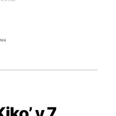
rea
Kiko’ y 7