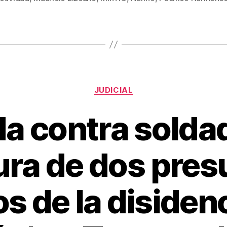
er
e
p
st
ar
tir
Categorías
JUDICIAL
a contra soldad
ura de dos pres
 de la disidenc