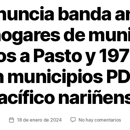
nuncia banda a
hogares de mun
s a Pasto y 19
n municipios P
acífico nariñen
en
18 de enero de 2024
No hay comentarios
Fecha
Min
de