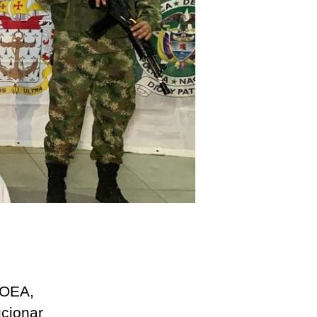
n
umaco,
riño
 OEA,
cionar