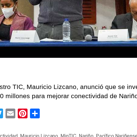
del
Pací
nari
istro TIC, Mauricio Lizcano, anunció que se inve
0 millones para mejorar conectividad de Nariñ
T
E
Pi
C
wi
m
nt
o
tt
ail
er
m
ctividad
,
Mauricio Lizcano
,
MinTIC
,
Nariño
,
Pacífico Nariñens
s