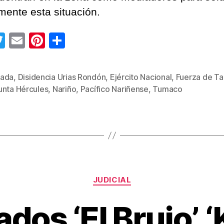
mente esta situación.
T
E
Pi
C
wi
m
nt
o
tt
ail
er
m
ada
,
Disidencia Urias Rondón
,
Ejército Nacional
,
Fuerza de Ta
s
er
e
p
unta Hércules
,
Nariño
,
Pacífico Nariñense
,
Tumaco
st
ar
tir
Categorías
JUDICIAL
os ‘El Brujo’, ‘