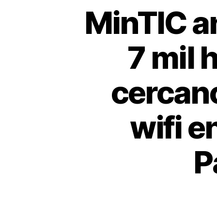
MinTIC a
7 mil 
cercano
wifi e
P