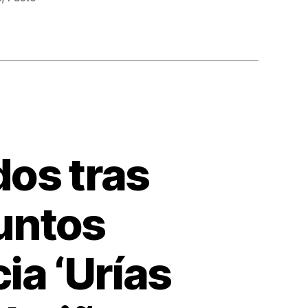
os tras
untos
ia ‘Urías