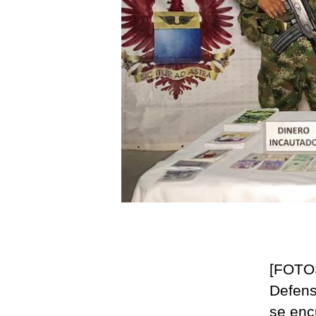
[FOTOS
Defens
se enc