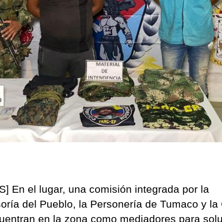
e
T
Na
] En el lugar, una comisión integrada por la
oría del Pueblo, la Personería de Tumaco y la
uentran en la zona como mediadores para solu