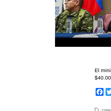
El min
$40.00
F
a
c
cone
Etiqueta