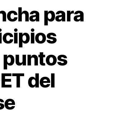
ncha para
icipios
7 puntos
DET del
se
TIC