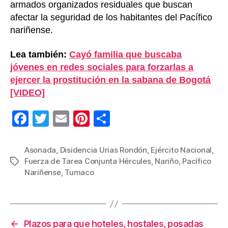
armados organizados residuales que buscan
afectar la seguridad de los habitantes del Pacífico
nariñense.
Lea también:
Cayó familia que buscaba
jóvenes en redes sociales para forzarlas a
ejercer la prostitución en la sabana de Bogotá
[VIDEO]
F
T
E
Pi
C
a
wi
m
nt
o
c
tt
ail
er
m
Asonada
,
Disidencia Urias Rondón
,
Ejército Nacional
,
Fuerza de Tarea Conjunta Hércules
,
Nariño
,
Pacífico
Etiquetas
e
er
e
p
Nariñense
,
Tumaco
b
st
ar
o
tir
o
←
Plazos para que hoteles, hostales, posadas