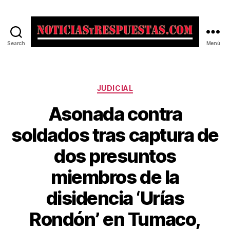
Search
Menú
Noticias
y
Respuestas
Categorías
JUDICIAL
Asonada contra
soldados tras captura de
dos presuntos
miembros de la
disidencia ‘Urías
Rondón’ en Tumaco,