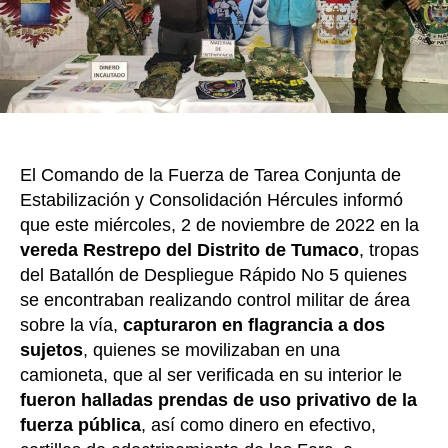
dos
k
pre
mie
de
la
disi
‘Urí
Ron
El Comando de la Fuerza de Tarea Conjunta de
en
Estabilización y Consolidación Hércules informó
Tum
Nar
que este miércoles, 2 de noviembre de 2022 en la
vereda Restrepo del Distrito de Tumaco
, tropas
del Batallón de Despliegue Rápido No 5 quienes
se encontraban realizando control militar de área
sobre la vía,
capturaron en flagrancia a dos
sujetos
, quienes se movilizaban en una
camioneta, que al ser verificada en su interior le
fueron halladas prendas de uso privativo de la
fuerza pública
, así como dinero en efectivo,