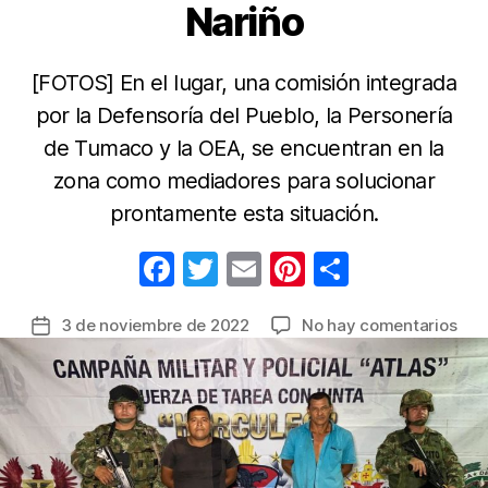
Nariño
[FOTOS] En el lugar, una comisión integrada
por la Defensoría del Pueblo, la Personería
de Tumaco y la OEA, se encuentran en la
zona como mediadores para solucionar
prontamente esta situación.
F
T
E
Pi
C
a
w
m
nt
o
en
3 de noviembre de 2022
No hay comentarios
Fecha
c
itt
ail
er
m
Aso
de
e
er
e
p
con
la
sol
b
st
ar
entrada
tras
o
tir
cap
o
de