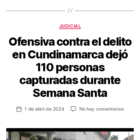
b
st
ar
o
tir
o
Categorías
JUDICIAL
k
Ofensiva contra el delito
en Cundinamarca dejó
110 personas
capturadas durante
Semana Santa
en
1 de abril de 2024
No hay comentarios
Fecha
Ofensi
de
contra
la
el
entrada
delito