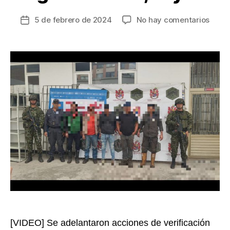
en
5 de febrero de 2024
No hay comentarios
Fecha
Cinco
de
captu
la
en
entrada
la
lucha
contr
la
miner
ilegal
en
Socha
Boya
[VIDEO] Se adelantaron acciones de verificación