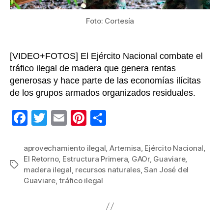
en
Guavia
Foto: Cortesía
[VIDEO+FOTOS] El Ejército Nacional combate el
tráfico ilegal de madera que genera rentas
generosas y hace parte de las economías ilícitas
de los grupos armados organizados residuales.
F
T
E
Pi
C
a
wi
m
nt
o
c
tt
ail
er
m
aprovechamiento ilegal
,
Artemisa
,
Ejército Nacional
,
El Retorno
,
Estructura Primera
,
GAOr
,
Guaviare
,
e
er
e
p
Etiquetas
madera ilegal
,
recursos naturales
,
San José del
b
st
ar
Guaviare
,
tráfico ilegal
o
tir
o