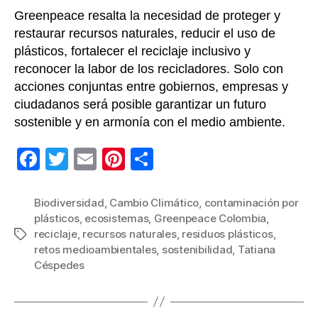
Greenpeace resalta la necesidad de proteger y
restaurar recursos naturales, reducir el uso de
plásticos, fortalecer el reciclaje inclusivo y
reconocer la labor de los recicladores. Solo con
acciones conjuntas entre gobiernos, empresas y
ciudadanos será posible garantizar un futuro
sostenible y en armonía con el medio ambiente.
F
T
E
Pi
C
a
wi
m
nt
o
c
tt
ail
er
m
Biodiversidad
,
Cambio Climático
,
contaminación por
plásticos
,
ecosistemas
,
Greenpeace Colombia
,
e
er
e
p
reciclaje
,
recursos naturales
,
residuos plásticos
,
Etiquetas
b
st
ar
retos medioambientales
,
sostenibilidad
,
Tatiana
Céspedes
o
tir
o
k