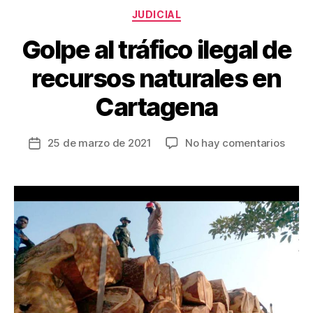
k
Categorías
JUDICIAL
Golpe al tráfico ilegal de
recursos naturales en
Cartagena
en
25 de marzo de 2021
No hay comentarios
Fecha
Golp
de
al
la
tráfic
entrada
ilegal
de
recur
natur
en
Cart