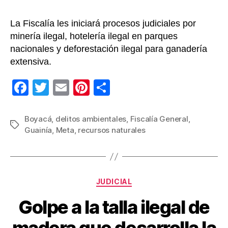
La Fiscalía les iniciará procesos judiciales por
minería ilegal, hotelería ilegal en parques
nacionales y deforestación ilegal para ganadería
extensiva.
F
T
E
Pi
C
a
wi
m
nt
o
c
tt
ail
er
m
Boyacá
,
delitos ambientales
,
Fiscalía General
,
Etiquetas
Guainía
,
Meta
,
recursos naturales
e
er
e
p
b
st
ar
o
tir
Categorías
o
JUDICIAL
k
Golpe a la talla ilegal de
madera que desarrolla la