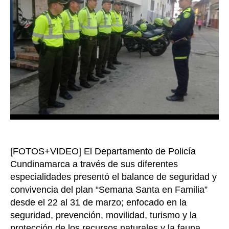
en
Cundin
dejó
110
person
captur
durant
Seman
Santa
[FOTOS+VIDEO] El Departamento de Policía
Cundinamarca a través de sus diferentes
especialidades presentó el balance de seguridad y
convivencia del plan “Semana Santa en Familia”
desde el 22 al 31 de marzo; enfocado en la
seguridad, prevención, movilidad, turismo y la
protección de los recursos naturales y la fauna