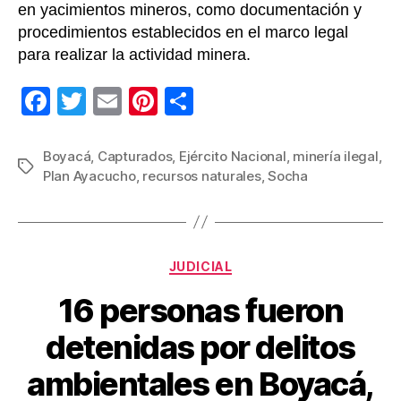
en yacimientos mineros, como documentación y
procedimientos establecidos en el marco legal
para realizar la actividad minera.
F
T
E
Pi
C
a
wi
m
nt
o
c
tt
ail
er
m
Boyacá
,
Capturados
,
Ejército Nacional
,
minería ilegal
,
Etiquetas
Plan Ayacucho
,
recursos naturales
,
Socha
e
er
e
p
b
st
ar
o
tir
Categorías
o
JUDICIAL
k
16 personas fueron
detenidas por delitos
ambientales en Boyacá,