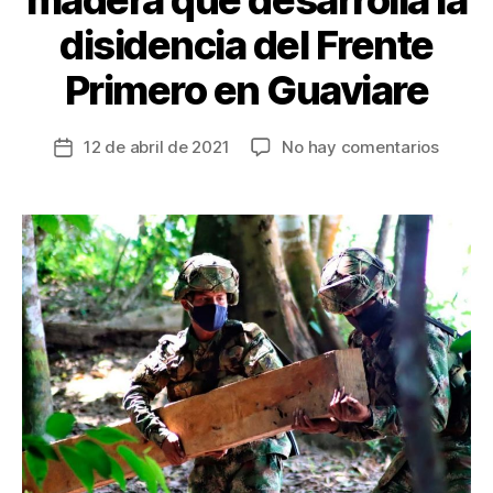
disidencia del Frente
Primero en Guaviare
en
12 de abril de 2021
No hay comentarios
Fecha
Golpe
de
a
la
la
entrada
talla
ilegal
de
mader
que
desarro
la
diside
del
Frente
Primer