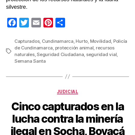
silvestre.
F
T
E
Pi
C
a
wi
m
nt
o
c
tt
ail
er
m
Capturados
,
Cundinamarca
,
Hurto
,
Movilidad
,
Policía
de Cundinamarca
,
protección animal
,
recursos
e
er
e
p
Etiquetas
naturales
,
Seguridad Ciudadana
,
seguridad vial
,
b
st
ar
Semana Santa
o
tir
o
k
Categorías
JUDICIAL
Cinco capturados en la
lucha contra la minería
ilegal en Socha, Boyacá