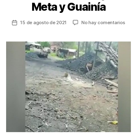
Meta y Guainía
en
15 de agosto de 2021
No hay comentarios
Fecha
16
de
pers
la
fuero
entrada
deten
por
delit
ambie
en
Boya
Meta
y
Guain