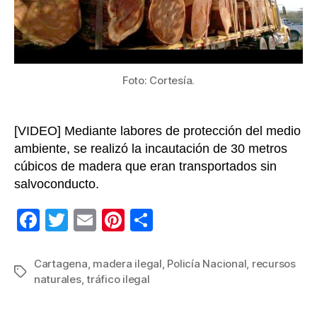
Foto: Cortesía.
[VIDEO] Mediante labores de protección del medio
ambiente, se realizó la incautación de 30 metros
cúbicos de madera que eran transportados sin
salvoconducto.
F
T
E
Pi
C
a
wi
m
nt
o
c
tt
ail
er
m
Cartagena
,
madera ilegal
,
Policía Nacional
,
recursos
Etiquetas
naturales
,
tráfico ilegal
e
er
e
p
b
st
ar