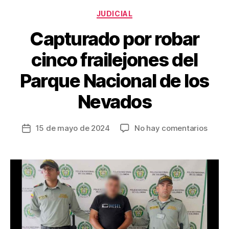
Categorías
JUDICIAL
Capturado por robar
cinco frailejones del
Parque Nacional de los
Nevados
en
15 de mayo de 2024
No hay comentarios
Fecha
Captu
de
por
la
robar
entrada
cinco
fraile
del
Parqu
Nacio
de