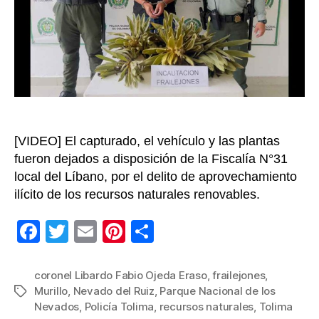
los
Neva
[VIDEO] El capturado, el vehículo y las plantas
fueron dejados a disposición de la Fiscalía N°31
local del Líbano, por el delito de aprovechamiento
ilícito de los recursos naturales renovables.
F
T
E
Pi
C
a
wi
m
nt
o
c
tt
ail
er
m
coronel Libardo Fabio Ojeda Eraso
,
frailejones
,
Murillo
,
Nevado del Ruiz
,
Parque Nacional de los
Etiquetas
e
er
e
p
Nevados
,
Policía Tolima
,
recursos naturales
,
Tolima