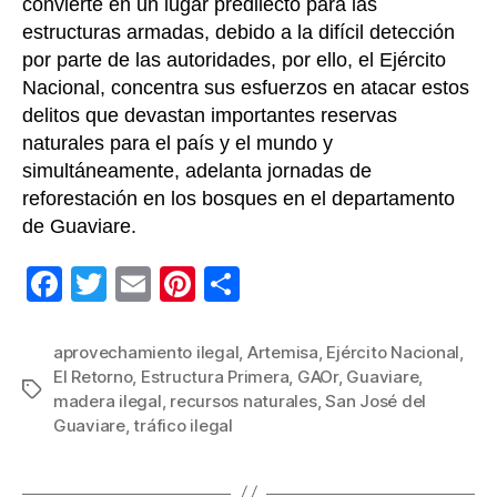
convierte en un lugar predilecto para las
estructuras armadas, debido a la difícil detección
por parte de las autoridades, por ello, el Ejército
Nacional, concentra sus esfuerzos en atacar estos
delitos que devastan importantes reservas
naturales para el país y el mundo y
simultáneamente, adelanta jornadas de
reforestación en los bosques en el departamento
de Guaviare.
F
T
E
Pi
C
a
wi
m
nt
o
c
tt
ail
er
m
aprovechamiento ilegal
,
Artemisa
,
Ejército Nacional
,
El Retorno
,
Estructura Primera
,
GAOr
,
Guaviare
,
e
er
e
p
Etiquetas
madera ilegal
,
recursos naturales
,
San José del
b
st
ar
Guaviare
,
tráfico ilegal
o
tir
o