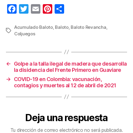
F
T
E
Pi
C
a
wi
m
nt
o
c
tt
ail
er
m
Acumulado Baloto
,
Baloto
,
Baloto Revancha
,
Etiquetas
Coljuegos
e
er
e
p
b
st
ar
o
tir
←
Golpe a la talla ilegal de madera que desarrolla
o
la disidencia del Frente Primero en Guaviare
k
→
COVID-19 en Colombia: vacunación,
contagios y muertes al 12 de abril de 2021
Deja una respuesta
Tu dirección de correo electrónico no será publicada.