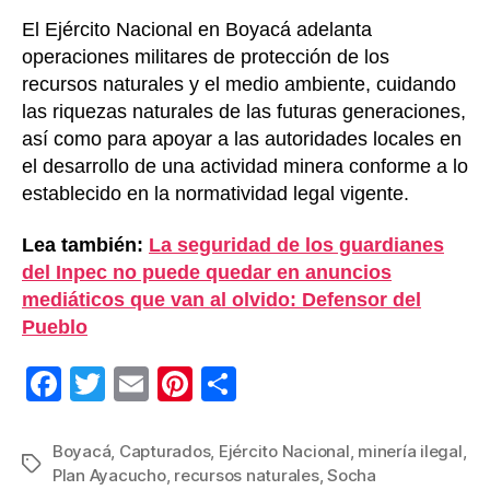
El Ejército Nacional en Boyacá adelanta
operaciones militares de protección de los
recursos naturales y el medio ambiente, cuidando
las riquezas naturales de las futuras generaciones,
así como para apoyar a las autoridades locales en
el desarrollo de una actividad minera conforme a lo
establecido en la normatividad legal vigente.
Lea también:
La seguridad de los guardianes
del Inpec no puede quedar en anuncios
mediáticos que van al olvido: Defensor del
Pueblo
F
T
E
Pi
C
a
wi
m
nt
o
c
tt
ail
er
m
Boyacá
,
Capturados
,
Ejército Nacional
,
minería ilegal
,
Etiquetas
Plan Ayacucho
,
recursos naturales
,
Socha
e
er
e
p