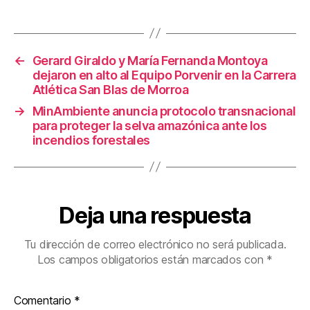
b
st
ar
o
tir
←
Gerard Giraldo y María Fernanda Montoya
o
dejaron en alto al Equipo Porvenir en la Carrera
k
Atlética San Blas de Morroa
→
MinAmbiente anuncia protocolo transnacional
para proteger la selva amazónica ante los
incendios forestales
Deja una respuesta
Tu dirección de correo electrónico no será publicada.
Los campos obligatorios están marcados con
*
Comentario
*