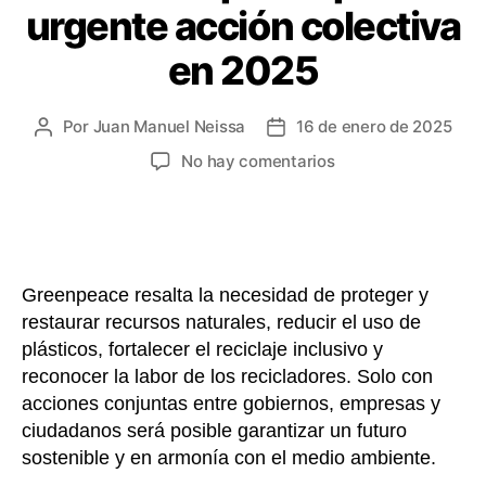
urgente acción colectiva
en 2025
Por
Juan Manuel Neissa
16 de enero de 2025
Autor
Fecha
de
de
en
No hay comentarios
la
la
Cuatro
entrada
entrada
retos
medioambientales
para
Colombia
Greenpeace resalta la necesidad de proteger y
que
restaurar recursos naturales, reducir el uso de
requieren
plásticos, fortalecer el reciclaje inclusivo y
urgente
acción
reconocer la labor de los recicladores. Solo con
colectiva
acciones conjuntas entre gobiernos, empresas y
en
ciudadanos será posible garantizar un futuro
2025
sostenible y en armonía con el medio ambiente.