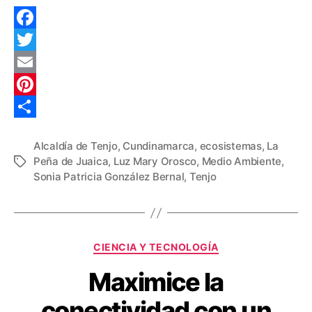
F
a
T
c
w
E
e
i
m
P
b
t
a
i
C
Alcaldía de Tenjo
,
Cundinamarca
,
ecosistemas
,
La
o
t
i
n
o
Peña de Juaica
,
Luz Mary Orosco
,
Medio Ambiente
,
Etiquetas
o
e
l
t
m
Sonia Patricia González Bernal
,
Tenjo
k
r
e
p
r
a
e
r
Categorías
CIENCIA Y TECNOLOGÍA
s
t
Maximice la
t
i
conectividad con un
r