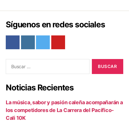
de
t
i
entradas
r
Síguenos en redes sociales
Buscar:
Noticias Recientes
La música, sabor y pasión caleña acompañarán a
los competidores de La Carrera del Pacífico-
Cali 10K