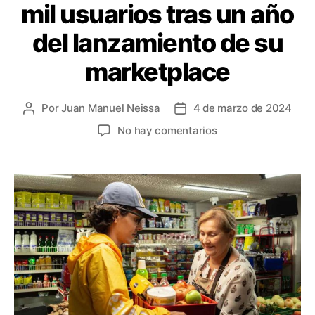
mil usuarios tras un año
del lanzamiento de su
marketplace
Por
Juan Manuel Neissa
4 de marzo de 2024
Autor
Fecha
de
de
en
No hay comentarios
la
la
Treinta
entrada
entrada
llega
a
más
de
60
mil
usuarios
tras
un
año