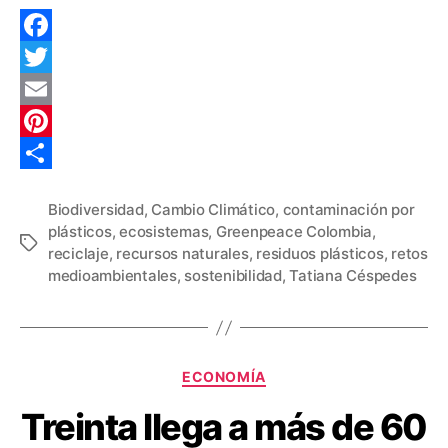
F
a
T
c
w
E
e
i
m
P
b
t
a
i
C
Biodiversidad
,
Cambio Climático
,
contaminación por
o
t
i
n
o
plásticos
,
ecosistemas
,
Greenpeace Colombia
,
Etiquetas
o
e
l
t
m
reciclaje
,
recursos naturales
,
residuos plásticos
,
retos
medioambientales
,
sostenibilidad
,
Tatiana Céspedes
k
r
e
p
r
a
e
r
Categorías
s
t
ECONOMÍA
t
i
Treinta llega a más de 60
r