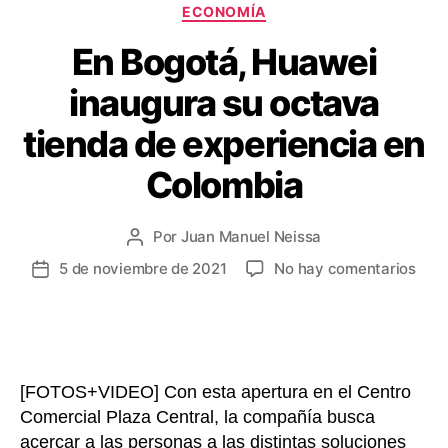
e
r
Categorías
ECONOMÍA
s
t
En Bogotá, Huawei
t
i
inaugura su octava
r
tienda de experiencia en
Colombia
Por
Juan Manuel Neissa
Autor
de
en
5 de noviembre de 2021
No hay comentarios
Fecha
la
En
de
entrada
Bogo
la
Hua
entrada
inau
su
[FOTOS+VIDEO] Con esta apertura en el Centro
octa
Comercial Plaza Central, la compañía busca
tien
acercar a las personas a las distintas soluciones
de