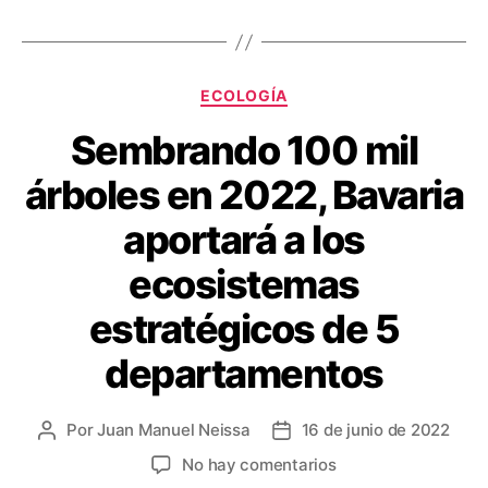
k
r
e
p
r
a
e
r
Categorías
ECOLOGÍA
s
t
Sembrando 100 mil
t
i
árboles en 2022, Bavaria
r
aportará a los
ecosistemas
estratégicos de 5
departamentos
Por
Juan Manuel Neissa
16 de junio de 2022
Autor
Fecha
de
de
en
No hay comentarios
la
la
Sembrando