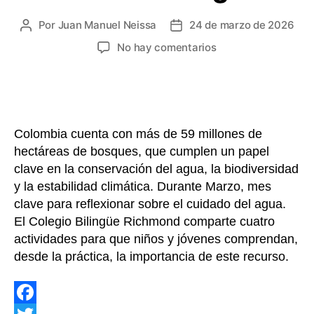
Por
Juan Manuel Neissa
24 de marzo de 2026
Autor
Fecha
de
de
en
No hay comentarios
la
la
Cuatro
entrada
entrada
actividades
para
formar
desde
Colombia cuenta con más de 59 millones de
el
hectáreas de bosques, que cumplen un papel
colegio
clave en la conservación del agua, la biodiversidad
niños
más
y la estabilidad climática. Durante Marzo, mes
conscientes
clave para reflexionar sobre el cuidado del agua.
del
El Colegio Bilingüe Richmond comparte cuatro
valor
actividades para que niños y jóvenes comprendan,
del
desde la práctica, la importancia de este recurso.
agua