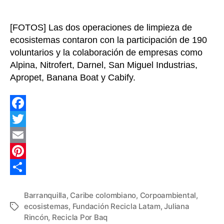
cerca
de
[FOTOS] Las dos operaciones de limpieza de
1.4
ecosistemas contaron con la participación de 190
toneladas
voluntarios y la colaboración de empresas como
de
material
Alpina, Nitrofert, Darnel, San Miguel Industrias,
reciclable
Apropet, Banana Boat y Cabify.
en
playas
del
F
Caribe
colombiano
a
T
c
w
E
e
i
m
P
b
t
a
i
C
Barranquilla
,
Caribe colombiano
,
Corpoambiental
,
o
t
i
n
o
ecosistemas
,
Fundación Recicla Latam
,
Juliana
Etiquetas
o
e
l
t
m
Rincón
,
Recicla Por Baq