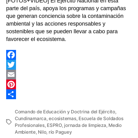
[FOTOS+VIDEO] El Ejército Nacional en esta
Cu
parte del país, apoya los programas y campañas
que generan conciencia sobre la contaminación
ambiental y las acciones responsables y
sostenibles que se pueden llevar a cabo para
favorecer el ecosistema.
F
a
T
c
w
E
e
i
m
P
b
t
a
i
C
Comando de Educación y Doctrina del Ejército
,
o
t
i
n
o
Cundinamarca
,
ecosistemas
,
Escuela de Soldados
Etiquetas
o
e
l
t
m
Profesionales
,
ESPRO
,
jornada de limpieza
,
Medio
Ambiente
,
Nilo
,
río Paguey
k
r
e
p