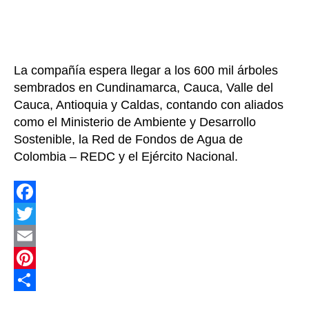
entrada
entrada
100
mil
árboles
en
La compañía espera llegar a los 600 mil árboles
2022,
sembrados en Cundinamarca, Cauca, Valle del
Bavaria
Cauca, Antioquia y Caldas, contando con aliados
aportará
a
como el Ministerio de Ambiente y Desarrollo
los
Sostenible, la Red de Fondos de Agua de
ecosistemas
Colombia – REDC y el Ejército Nacional.
estratégicos
de
5
departamentos
F
a
T
c
w
E
e
i
m
P
b
t
a
i
C