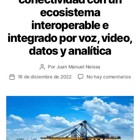
ecosistema
interoperable e
integrado por voz, video,
datos y analítica
Por
Juan Manuel Neissa
Autor
de
en
16 de diciembre de 2022
No hay comentarios
Fecha
la
Max
de
entrada
la
la
cone
entrada
con
un
eco
inte
e
inte