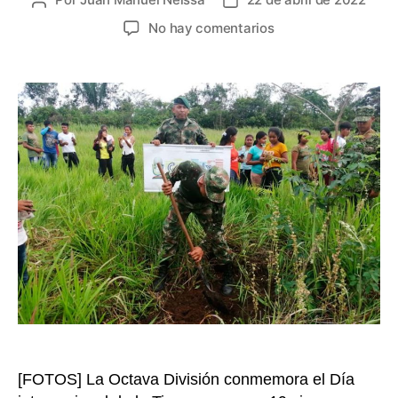
Autor
Fecha
de
de
en
No hay comentarios
la
la
Día
entrada
entrada
de
la
Tierra:
compromiso
ambiental
del
Ejército
promueve
cuidado
y
respeto
por
ecosistemas
[FOTOS] La Octava División conmemora el Día