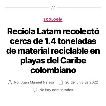
r
a
e
r
Categorías
s
t
ECOLOGÍA
t
i
Recicla Latam recolectó
r
cerca de 1.4 toneladas
de material reciclable en
playas del Caribe
colombiano
Por
Juan Manuel Neissa
26 de junio de 2022
Autor
Fecha
de
de
en
No hay comentarios
la
la
Recicla
entrada
entrada
Latam
recolectó