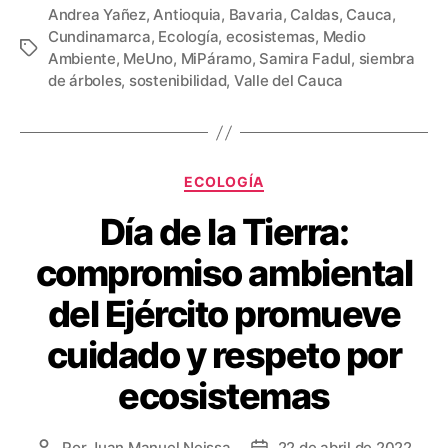
Andrea Yañez
,
Antioquia
,
Bavaria
,
Caldas
,
Cauca
,
o
t
i
n
o
Cundinamarca
,
Ecología
,
ecosistemas
,
Medio
Etiquetas
o
e
l
t
m
Ambiente
,
MeUno
,
MiPáramo
,
Samira Fadul
,
siembra
de árboles
,
sostenibilidad
,
Valle del Cauca
k
r
e
p
r
a
e
r
Categorías
s
t
ECOLOGÍA
t
i
Día de la Tierra:
r
compromiso ambiental
del Ejército promueve
cuidado y respeto por
ecosistemas
Por
Juan Manuel Neissa
22 de abril de 2022