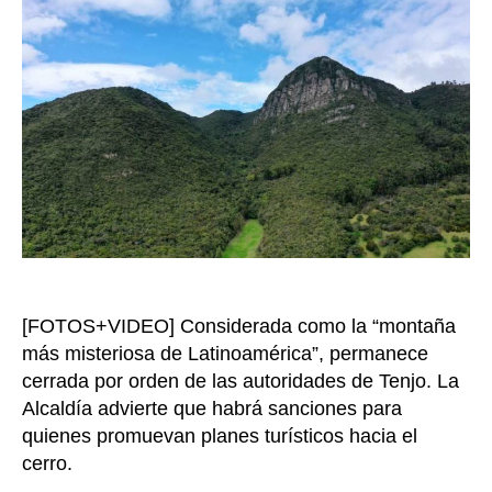
acceso
a
La
Peña
de
Juaica
por
daños
al
ecosistema
[FOTOS+VIDEO] Considerada como la “montaña
más misteriosa de Latinoamérica”, permanece
cerrada por orden de las autoridades de Tenjo. La
Alcaldía advierte que habrá sanciones para
quienes promuevan planes turísticos hacia el
cerro.