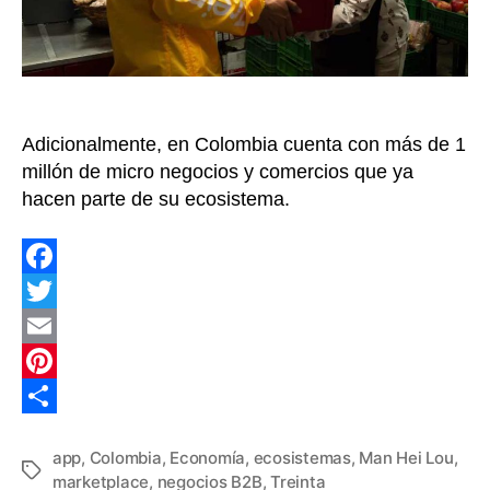
del
lanzamiento
de
su
marketplace
Adicionalmente, en Colombia cuenta con más de 1
millón de micro negocios y comercios que ya
hacen parte de su ecosistema.
F
a
T
c
w
E
e
i
m
P
b
t
a
i
C
app
,
Colombia
,
Economía
,
ecosistemas
,
Man Hei Lou
,
o
t
i
n
o
Etiquetas
marketplace
,
negocios B2B
,
Treinta