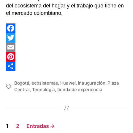
expe
del ecosistema del hogar y el trabajo que tiene en
en
el mercado colombiano.
Colo
F
a
T
c
w
E
e
i
m
P
b
t
a
i
C
Bogotá
,
ecosistemas
,
Huawei
,
inauguración
,
Plaza
o
t
i
n
o
Etiquetas
Central
,
Tecnología
,
tienda de experiencia
o
e
l
t
m
k
r
e
p
r
a
Navegación
e
r
1
2
Entradas
→
s
t