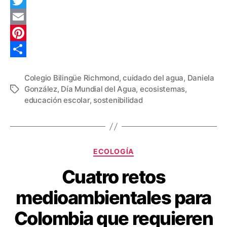
F
a
T
c
w
E
e
i
m
P
b
t
a
i
C
Colegio Bilingüe Richmond
,
cuidado del agua
,
Daniela
o
t
i
n
o
González
,
Día Mundial del Agua
,
ecosistemas
,
Etiquetas
o
e
l
t
m
educación escolar
,
sostenibilidad
k
r
e
p
r
a
e
r
Categorías
ECOLOGÍA
s
t
Cuatro retos
t
i
medioambientales para
r
Colombia que requieren