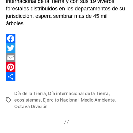
internacional de la Tierra y con sus 19 viveros
forestales distribuidos en los departamentos de su
jurisdicción, espera sembrar más de 45 mil
árboles.
F
a
T
c
w
E
e
i
m
P
b
t
a
i
C
Día de la Tierra
,
Día internacional de la Tierra
,
o
t
i
n
o
ecosistemas
,
Ejército Nacional
,
Medio Ambiente
,
Etiquetas
o
e
l
t
m
Octava División
k
r
e
p
r
a