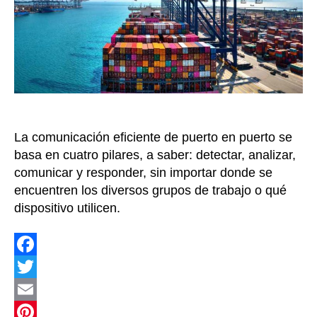
por
voz,
vide
dat
y
anal
La comunicación eficiente de puerto en puerto se
basa en cuatro pilares, a saber: detectar, analizar,
comunicar y responder, sin importar donde se
encuentren los diversos grupos de trabajo o qué
dispositivo utilicen.
F
a
T
c
w
E