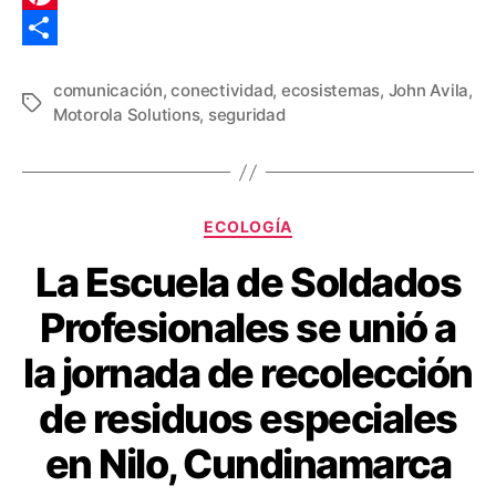
e
i
m
P
b
t
a
i
C
comunicación
,
conectividad
,
ecosistemas
,
John Avila
,
o
t
i
n
o
Etiquetas
Motorola Solutions
,
seguridad
o
e
l
t
m
k
r
e
p
r
a
Categorías
ECOLOGÍA
e
r
La Escuela de Soldados
s
t
t
i
Profesionales se unió a
r
la jornada de recolección
de residuos especiales
en Nilo, Cundinamarca