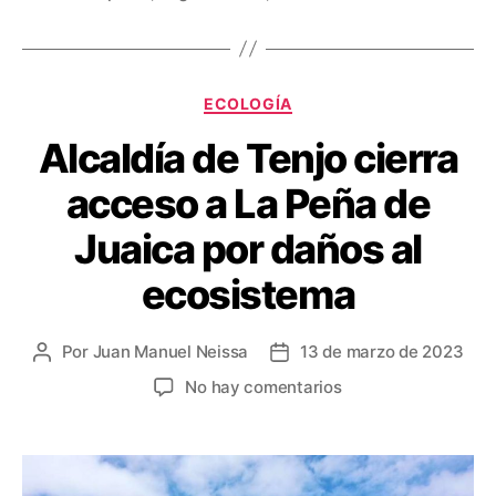
o
e
l
t
m
k
r
e
p
r
a
Categorías
ECOLOGÍA
e
r
Alcaldía de Tenjo cierra
s
t
t
i
acceso a La Peña de
r
Juaica por daños al
ecosistema
Por
Juan Manuel Neissa
13 de marzo de 2023
Autor
Fecha
de
de
en
No hay comentarios
la
la
Alcaldía
entrada
entrada
de
Tenjo
cierra