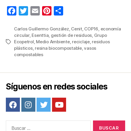
F
T
E
Pi
C
a
wi
m
nt
o
c
tt
ail
er
m
Carlos Guillermo González
,
Cenit
,
COP16
,
economía
circular
,
Esenttia
,
gestión de residuos
,
Grupo
e
er
e
p
Ecopetrol
,
Medio Ambiente
,
reciclaje
,
residuos
Etiquetas
b
st
ar
plásticos
,
resina biocompostable
,
vasos
compostables
o
tir
o
k
Síguenos en redes sociales
Buscar: