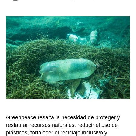
Cuatr
de
retos
la
medio
entrada
para
Colom
que
requi
urgen
acció
colec
en
2025
Greenpeace resalta la necesidad de proteger y
restaurar recursos naturales, reducir el uso de
plásticos, fortalecer el reciclaje inclusivo y