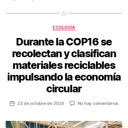
o
tir
o
k
Categorías
ECOLOGÍA
Durante la COP16 se
recolectan y clasifican
materiales reciclables
impulsando la economía
circular
en
23 de octubre de 2024
No hay comentarios
Fecha
Dura
de
la
la
COP
entrada