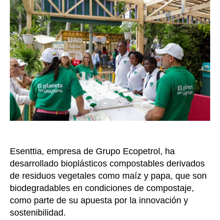
se
reco
y
clasi
mate
reci
impu
la
eco
circu
Esenttia, empresa de Grupo Ecopetrol, ha
desarrollado bioplásticos compostables derivados
de residuos vegetales como maíz y papa, que son
biodegradables en condiciones de compostaje,
como parte de su apuesta por la innovación y
sostenibilidad.