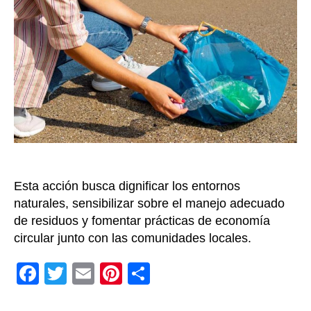
Nuquí
con
una
jorna
de
limpie
de
playa
e
impul
al
recicl
Esta acción busca dignificar los entornos
naturales, sensibilizar sobre el manejo adecuado
de residuos y fomentar prácticas de economía
circular junto con las comunidades locales.
F
T
E
Pi
C
a
wi
m
nt
o