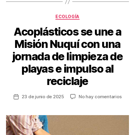
o
k
Categorías
ECOLOGÍA
Acoplásticos se une a
Misión Nuquí con una
jornada de limpieza de
playas e impulso al
reciclaje
en
23 de junio de 2025
No hay comentarios
Fecha
Acoplá
de
se
la
une
entrada
a
Misión