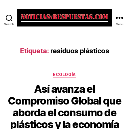
Search
Menú
Noticias
y
Respuestas
Etiqueta:
residuos plásticos
Categorías
ECOLOGÍA
Así avanza el
Compromiso Global que
aborda el consumo de
plásticos y la economía