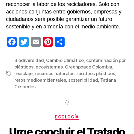
reconocer la labor de los recicladores. Solo con
acciones conjuntas entre gobiernos, empresas y
ciudadanos será posible garantizar un futuro
sostenible y en armonía con el medio ambiente.
F
T
E
Pi
C
a
wi
m
nt
o
c
tt
ail
er
m
Biodiversidad
,
Cambio Climático
,
contaminación por
plásticos
,
ecosistemas
,
Greenpeace Colombia
,
e
er
e
p
reciclaje
,
recursos naturales
,
residuos plásticos
,
Etiquetas
b
st
ar
retos medioambientales
,
sostenibilidad
,
Tatiana
Céspedes
o
tir
o
k
Categorías
ECOLOGÍA
Urge concluir el Tratado