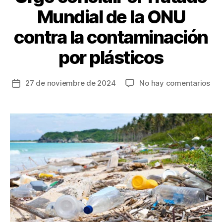
Mundial de la ONU
contra la contaminación
por plásticos
en
27 de noviembre de 2024
No hay comentarios
Fecha
Ur
de
con
la
el
entrada
Tra
Mun
de
la
ON
con
la
con
por