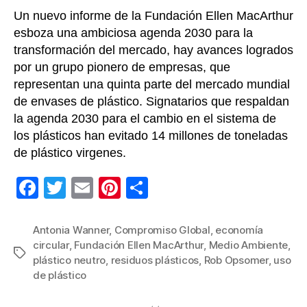
Un nuevo informe de la Fundación Ellen MacArthur
esboza una ambiciosa agenda 2030 para la
transformación del mercado, hay avances logrados
por un grupo pionero de empresas, que
representan una quinta parte del mercado mundial
de envases de plástico. Signatarios que respaldan
la agenda 2030 para el cambio en el sistema de
los plásticos han evitado 14 millones de toneladas
de plástico virgenes.
F
T
E
Pi
C
a
wi
m
nt
o
c
tt
ail
er
m
Antonia Wanner
,
Compromiso Global
,
economía
circular
,
Fundación Ellen MacArthur
,
Medio Ambiente
,
e
er
e
p
Etiquetas
plástico neutro
,
residuos plásticos
,
Rob Opsomer
,
uso
b
st
ar
de plástico
o
tir