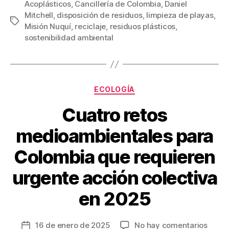
c
tt
ail
er
m
Acoplásticos
,
Cancillería de Colombia
,
Daniel
Mitchell
,
disposición de residuos
,
limpieza de playas
,
e
er
e
p
Etiquetas
Misión Nuquí
,
reciclaje
,
residuos plásticos
,
b
st
ar
sostenibilidad ambiental
o
tir
o
k
Categorías
ECOLOGÍA
Cuatro retos
medioambientales para
Colombia que requieren
urgente acción colectiva
en 2025
en
16 de enero de 2025
No hay comentarios
Fecha