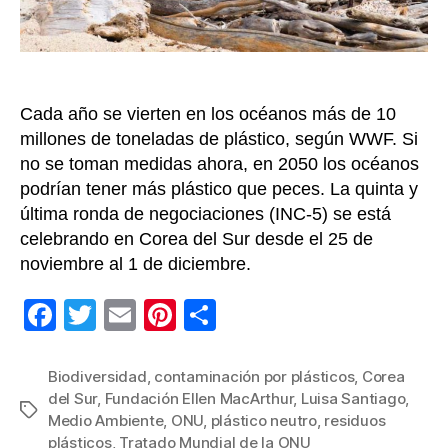
plá
Cada año se vierten en los océanos más de 10
millones de toneladas de plástico, según WWF. Si
no se toman medidas ahora, en 2050 los océanos
podrían tener más plástico que peces. La quinta y
última ronda de negociaciones (INC-5) se está
celebrando en Corea del Sur desde el 25 de
noviembre al 1 de diciembre.
F
T
E
Pi
C
a
wi
m
nt
o
c
tt
ail
er
m
Biodiversidad
,
contaminación por plásticos
,
Corea
del Sur
,
Fundación Ellen MacArthur
,
Luisa Santiago
,
e
er
e
p
Etiquetas
Medio Ambiente
,
ONU
,
plástico neutro
,
residuos
b
st
ar
plásticos
,
Tratado Mundial de la ONU