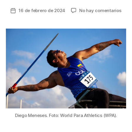
en
16 de febrero de 2024
No hay comentarios
Fecha
Colo
de
inici
la
el
entrada
año
gana
8
meda
en
el
Gran
Prix
de
para
atlet
en
Dubá
Diego Meneses. Foto: World Para Athletics (WPA).