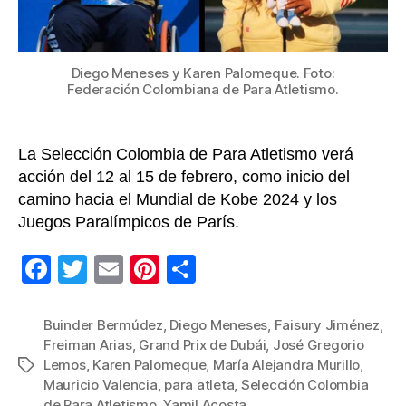
Diego Meneses y Karen Palomeque. Foto:
Federación Colombiana de Para Atletismo.
La Selección Colombia de Para Atletismo verá
acción del 12 al 15 de febrero, como inicio del
camino hacia el Mundial de Kobe 2024 y los
Juegos Paralímpicos de París.
F
T
E
Pi
C
a
wi
m
nt
o
c
tt
ail
er
m
Buinder Bermúdez
,
Diego Meneses
,
Faisury Jiménez
,
Freiman Arias
,
Grand Prix de Dubái
,
José Gregorio
e
er
e
p
Lemos
,
Karen Palomeque
,
María Alejandra Murillo
,
Etiquetas
b
st
ar
Mauricio Valencia
,
para atleta
,
Selección Colombia
de Para Atletismo
,
Yamil Acosta