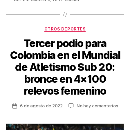
o
tir
o
k
Categorías
OTROS DEPORTES
Tercer podio para
Colombia en el Mundial
de Atletismo Sub 20:
bronce en 4×100
relevos femenino
en
6 de agosto de 2022
No hay comentarios
Fecha
Terce
de
podio
la
para
entrada