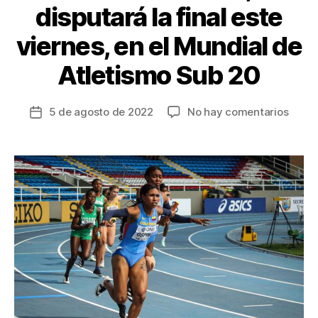
disputará la final este
viernes, en el Mundial de
Atletismo Sub 20
en
5 de agosto de 2022
No hay comentarios
Fecha
Colom
de
en
la
los
entrada
4×10
relev
femen
con
récor
nacion
dispu
la
final
este