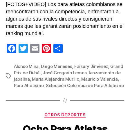
[FOTOS+VIDEO] Los para atletas colombianos se
reencontraron con la competencia, enfrentaron a
algunos de sus rivales directos y consiguieron
marcas que les garantizarán posicionamiento en el
ranking mundial.
F
T
E
Pi
C
a
wi
m
nt
o
c
tt
ail
er
m
Alonso Mina
,
Diego Meneses
,
Faisury Jiménez
,
Grand
Prix de Dubái
,
José Gregorio Lemos
,
lanzamiento de
e
er
e
p
Etiquetas
jabalina
,
María Alejandra Murillo
,
Mauricio Valencia
,
b
st
ar
Para Atletismo
,
Selección Colombia de Para Atletismo
o
tir
o
k
Categorías
OTROS DEPORTES
Ocho Para Atletas