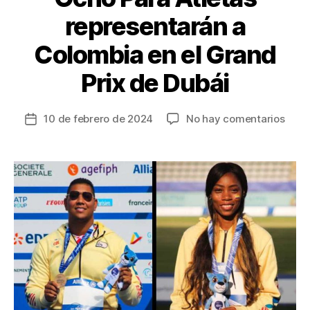
representarán a
Colombia en el Grand
Prix de Dubái
en
10 de febrero de 2024
No hay comentarios
Fecha
Och
de
Para
la
Atlet
entrada
repr
a
Colo
en
el
Gran
Prix
de
Dubá