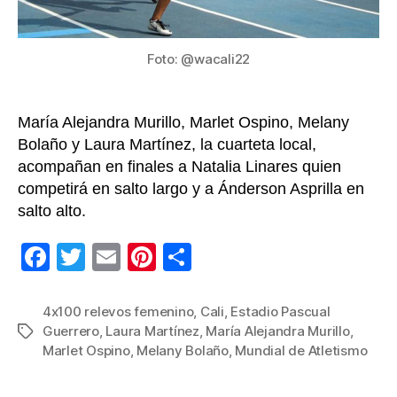
vierne
en
el
Foto: @wacali22
Mundi
de
Atlet
María Alejandra Murillo, Marlet Ospino, Melany
Sub
Bolaño y Laura Martínez, la cuarteta local,
20
acompañan en finales a Natalia Linares quien
competirá en salto largo y a Ánderson Asprilla en
salto alto.
F
T
E
Pi
C
a
wi
m
nt
o
c
tt
ail
er
m
4x100 relevos femenino
,
Cali
,
Estadio Pascual
Guerrero
,
Laura Martínez
,
María Alejandra Murillo
,
Etiquetas
e
er
e
p
Marlet Ospino
,
Melany Bolaño
,
Mundial de Atletismo
b
st
ar