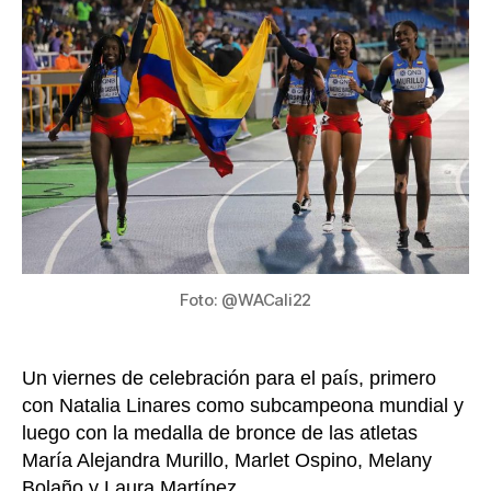
Colom
en
el
Mundi
de
Atlet
Sub
20:
bronc
en
4×10
relev
femen
Foto: @WACali22
Un viernes de celebración para el país, primero
con Natalia Linares como subcampeona mundial y
luego con la medalla de bronce de las atletas
María Alejandra Murillo, Marlet Ospino, Melany
Bolaño y Laura Martínez.