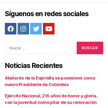
o
tir
o
Síguenos en redes sociales
k
Buscar:
Noticias Recientes
Abelardo de la Espriella se posesionó como
nuevo Presidente de Colombia
Ejército Nacional, 216 años de honor y gloria,
con la juventud como pilar de su renovación