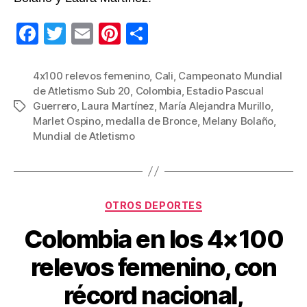
F
T
E
Pi
C
a
wi
m
nt
o
c
tt
ail
er
m
4x100 relevos femenino
,
Cali
,
Campeonato Mundial
de Atletismo Sub 20
,
Colombia
,
Estadio Pascual
e
er
e
p
Guerrero
,
Laura Martínez
,
María Alejandra Murillo
,
Etiquetas
b
st
ar
Marlet Ospino
,
medalla de Bronce
,
Melany Bolaño
,
Mundial de Atletismo
o
tir
o
k
Categorías
OTROS DEPORTES
Colombia en los 4×100
relevos femenino, con
récord nacional,