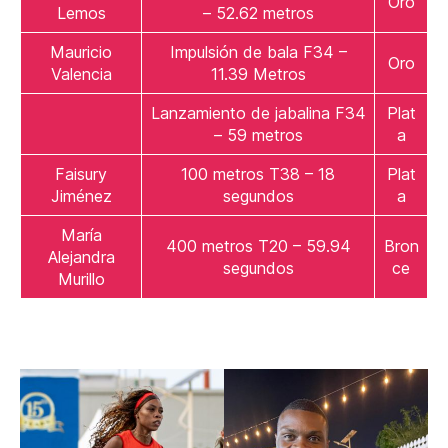
Oro
Lemos
– 52.62 metros
Mauricio
Impulsión de bala F34 –
Oro
Valencia
11.39 Metros
Lanzamiento de jabalina F34
Plat
– 59 metros
a
Faisury
100 metros T38 – 18
Plat
Jiménez
segundos
a
María
400 metros T20 – 59.94
Bron
Alejandra
segundos
ce
Murillo