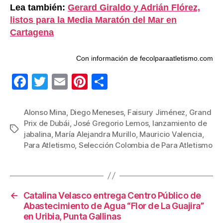
Lea también:
Gerard Giraldo y Adrián Flórez,
listos para la Media Maratón del Mar en
Cartagena
Con información de fecolparaatletismo.com
F
T
E
Pi
C
a
wi
m
nt
o
c
tt
ail
er
m
Alonso Mina
,
Diego Meneses
,
Faisury Jiménez
,
Grand
Prix de Dubái
,
José Gregorio Lemos
,
lanzamiento de
e
er
e
p
Etiquetas
jabalina
,
María Alejandra Murillo
,
Mauricio Valencia
,
b
st
ar
Para Atletismo
,
Selección Colombia de Para Atletismo
o
tir
o
k
←
Catalina Velasco entrega Centro Público de
Abastecimiento de Agua “Flor de La Guajira”
en Uribia, Punta Gallinas