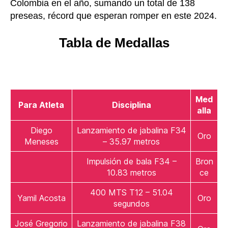
Colombia en el año, sumando un total de 138
preseas, récord que esperan romper en este 2024.
Tabla de Medallas
Med
Para Atleta
Disciplina
alla
Diego
Lanzamiento de jabalina F34
Oro
Meneses
– 35.97 metros
Impulsión de bala F34 –
Bron
10.83 metros
ce
400 MTS T12 – 51.04
Yamil Acosta
Oro
segundos
José Gregorio
Lanzamiento de jabalina F38