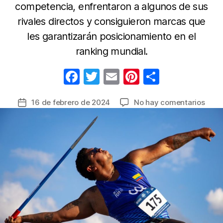
competencia, enfrentaron a algunos de sus
rivales directos y consiguieron marcas que
les garantizarán posicionamiento en el
ranking mundial.
F
T
E
Pi
C
a
w
m
nt
o
en
16 de febrero de 2024
No hay comentarios
Fecha
c
itt
ail
er
m
Colo
de
e
er
e
p
inici
la
el
b
st
ar
entrada
año
o
tir
gana
o
8
meda
k
en
el
Gran
Prix