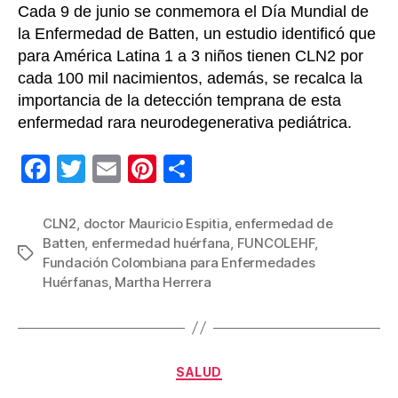
Cada 9 de junio se conmemora el Día Mundial de
la Enfermedad de Batten, un estudio identificó que
para América Latina 1 a 3 niños tienen CLN2 por
cada 100 mil nacimientos, además, se recalca la
importancia de la detección temprana de esta
enfermedad rara neurodegenerativa pediátrica.
F
T
E
Pi
C
a
wi
m
nt
o
c
tt
ail
er
m
CLN2
,
doctor Mauricio Espitia
,
enfermedad de
Batten
,
enfermedad huérfana
,
FUNCOLEHF
,
e
er
e
p
Etiquetas
Fundación Colombiana para Enfermedades
b
st
ar
Huérfanas
,
Martha Herrera
o
tir
o
k
Categorías
SALUD