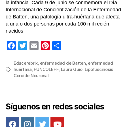
la infancia. Cada 9 de junio se conmemora el Día
Internacional de Concientización de la Enfermedad
de Batten, una patología ultra-huérfana que afecta
a una o dos personas por cada 100 mil recién
nacidos
F
T
E
Pi
C
a
wi
m
nt
o
c
tt
ail
er
m
Educerebrix
,
enfermedad de Batten
,
enfermedad
huérfana
,
FUNCOLEHF
,
Laura Guio
,
Lipofuscinosis
Etiquetas
e
er
e
p
Ceroide Neuronal
b
st
ar
o
tir
o
Síguenos en redes sociales
k