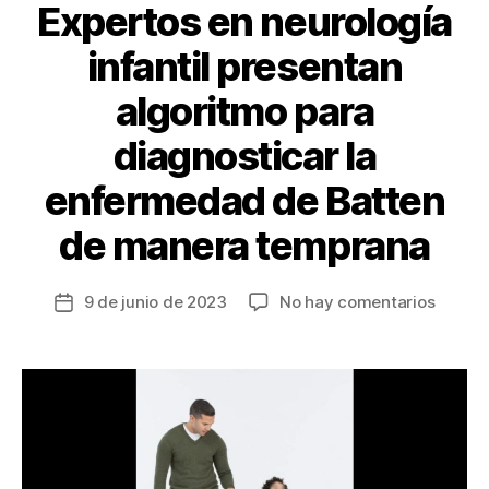
Expertos en neurología
infantil presentan
algoritmo para
diagnosticar la
enfermedad de Batten
de manera temprana
en
9 de junio de 2023
No hay comentarios
Fecha
Expert
de
en
la
neurol
entrada
infantil
presen
algori
para