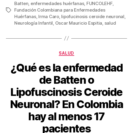
Batten
,
enfermedades huérfanas
,
FUNCOLEHF
,
e
er
e
p
Fundación Colombiana para Enfermedades
Etiquetas
b
st
ar
Huérfanas
,
Irma Caro
,
lipofucinosis ceroide neuronal
,
Neurología Infantil
,
Oscar Mauricio Espitia
,
salud
o
tir
o
k
Categorías
SALUD
¿Qué es la enfermedad
de Batten o
Lipofuscinosis Ceroide
Neuronal? En Colombia
hay al menos 17
pacientes