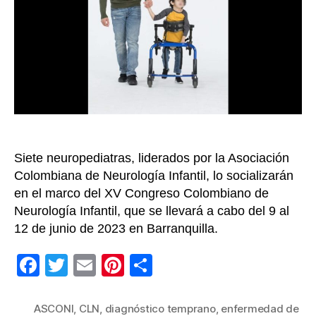
diagno
la
enfer
de
Batten
de
maner
tempr
Siete neuropediatras, liderados por la Asociación
Colombiana de Neurología Infantil, lo socializarán
en el marco del XV Congreso Colombiano de
Neurología Infantil, que se llevará a cabo del 9 al
12 de junio de 2023 en Barranquilla.
F
T
E
Pi
C
a
wi
m
nt
o
c
tt
ail
er
m
ASCONI
,
CLN
,
diagnóstico temprano
,
enfermedad de