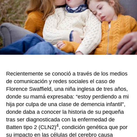
o
Batten
o
k
Lipofu
Ceroid
Neuron
En
Colom
hay
al
menos
17
Recientemente se conoció a través de los medios
pacien
de comunicación y redes sociales el caso de
Florence Swaffield, una niña inglesa de tres años,
donde su mamá expresaba: “estoy perdiendo a mi
hija por culpa de una clase de demencia infantil”,
donde daba a conocer la historia de su pequeña
tras ser diagnosticada con la enfermedad de
4
Batten tipo 2 (CLN2)
, condición genética que por
su impacto en las células del cerebro causa