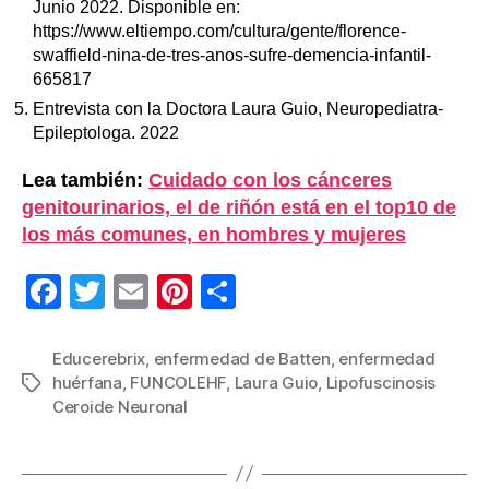
Junio 2022. Disponible en:
https://www.eltiempo.com/cultura/gente/florence-
swaffield-nina-de-tres-anos-sufre-demencia-infantil-
665817
Entrevista con la Doctora Laura Guio, Neuropediatra-
Epileptologa. 2022
Lea también:
Cuidado con los cánceres
genitourinarios, el de riñón está en el top10 de
los más comunes, en hombres y mujeres
F
T
E
Pi
C
a
wi
m
nt
o
c
tt
ail
er
m
Educerebrix
,
enfermedad de Batten
,
enfermedad
huérfana
,
FUNCOLEHF
,
Laura Guio
,
Lipofuscinosis
Etiquetas
e
er
e
p
Ceroide Neuronal
b
st
ar
o
tir