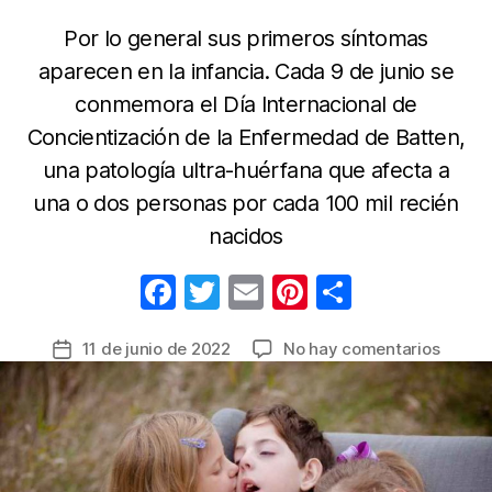
Por lo general sus primeros síntomas
aparecen en la infancia. Cada 9 de junio se
conmemora el Día Internacional de
Concientización de la Enfermedad de Batten,
una patología ultra-huérfana que afecta a
una o dos personas por cada 100 mil recién
nacidos
F
T
E
Pi
C
a
w
m
nt
o
en
11 de junio de 2022
No hay comentarios
Fecha
c
itt
ail
er
m
¿Qué
de
e
er
e
p
es
la
la
b
st
ar
entrada
enfer
o
tir
de