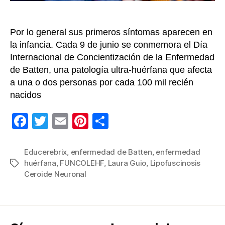
17
pacien
Por lo general sus primeros síntomas aparecen en
la infancia. Cada 9 de junio se conmemora el Día
Internacional de Concientización de la Enfermedad
de Batten, una patología ultra-huérfana que afecta
a una o dos personas por cada 100 mil recién
nacidos
F
T
E
Pi
C
a
wi
m
nt
o
c
tt
ail
er
m
Educerebrix
,
enfermedad de Batten
,
enfermedad
huérfana
,
FUNCOLEHF
,
Laura Guio
,
Lipofuscinosis
Etiquetas
e
er
e
p
Ceroide Neuronal
b
st
ar
o
tir
o