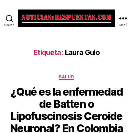
Search
Menú
Noticias
y
Respuestas
Etiqueta:
Laura Guio
Categorías
SALUD
¿Qué es la enfermedad
de Batten o
Lipofuscinosis Ceroide
Neuronal? En Colombia